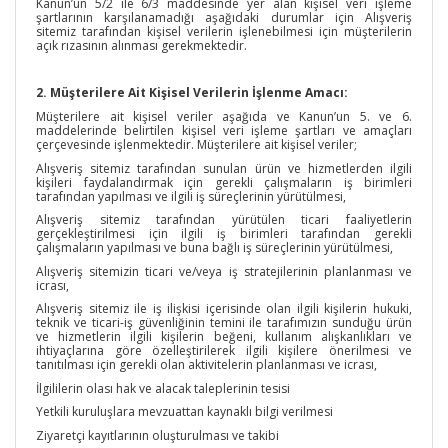
Kanun’un 5/2 ile 6/3 maddesinde yer alan kişisel veri işleme
şartlarının karşılanamadığı aşağıdaki durumlar için Alışveriş
sitemiz tarafından kişisel verilerin işlenebilmesi için müşterilerin
açık rızasının alınması gerekmektedir.
2. Müşterilere Ait Kişisel Verilerin İşlenme Amacı:
Müşterilere ait kişisel veriler aşağıda ve Kanun’un 5. ve 6.
maddelerinde belirtilen kişisel veri işleme şartları ve amaçları
çerçevesinde işlenmektedir. Müşterilere ait kişisel veriler;
Alışveriş sitemiz tarafından sunulan ürün ve hizmetlerden ilgili
kişileri faydalandırmak için gerekli çalışmaların iş birimleri
tarafından yapılması ve ilgili iş süreçlerinin yürütülmesi,
Alışveriş sitemiz tarafından yürütülen ticari faaliyetlerin
gerçekleştirilmesi için ilgili iş birimleri tarafından gerekli
çalışmaların yapılması ve buna bağlı iş süreçlerinin yürütülmesi,
Alışveriş sitemizin ticari ve/veya iş stratejilerinin planlanması ve
icrası,
Alışveriş sitemiz ile iş ilişkisi içerisinde olan ilgili kişilerin hukuki,
teknik ve ticari-iş güvenliğinin temini ile tarafımızın sunduğu ürün
ve hizmetlerin ilgili kişilerin beğeni, kullanım alışkanlıkları ve
ihtiyaçlarına göre özelleştirilerek ilgili kişilere önerilmesi ve
tanıtılması için gerekli olan aktivitelerin planlanması ve icrası,
İlgililerin olası hak ve alacak taleplerinin tesisi
Yetkili kuruluşlara mevzuattan kaynaklı bilgi verilmesi
Ziyaretçi kayıtlarının oluşturulması ve takibi