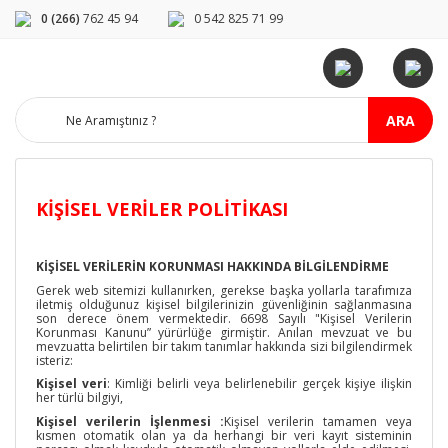
0 (266)
762 45 94
0 542 825 71 99
ARA
KIŞISEL VERILER POLITIKASI
KİŞİSEL VERİLERİN KORUNMASI HAKKINDA BİLGİLENDİRME
Gerek web sitemizi kullanırken, gerekse başka yollarla tarafımıza
iletmiş olduğunuz kişisel bilgilerinizin güvenliğinin sağlanmasına
son derece önem vermektedir. 6698 Sayılı "Kişisel Verilerin
Korunması Kanunu” yürürlüğe girmiştir. Anılan mevzuat ve bu
mevzuatta belirtilen bir takım tanımlar hakkında sizi bilgilendirmek
isteriz:
Kişisel veri
: Kimliği belirli veya belirlenebilir gerçek kişiye ilişkin
her türlü bilgiyi,
Kişisel verilerin İşlenmesi :
Kişisel verilerin tamamen veya
kısmen otomatik olan ya da herhangi bir veri kayıt sisteminin