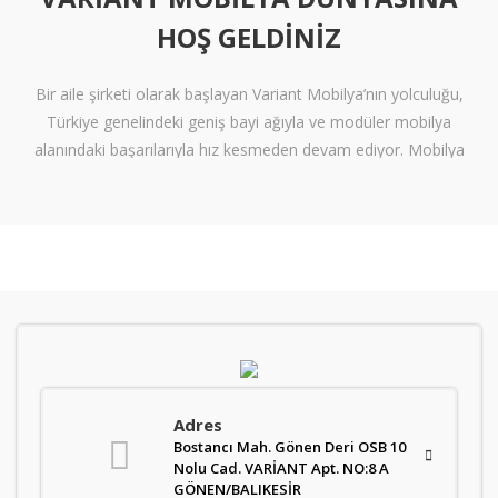
HOŞ GELDINIZ
Bir aile şirketi olarak başlayan Variant Mobilya’nın yolculuğu,
Türkiye genelindeki geniş bayi ağıyla ve modüler mobilya
alanındaki başarılarıyla hız kesmeden devam ediyor. Mobilya
sektöründe alışılmışın ötesine geçen tasarımlara ve klişelerden
arınmış modellere sahip olan Variant Mobilya, içinize sinen ferah
yaşam alanları oluşturmanız için nitelikli mobilya seçeneklerini
beğeninize sunuyor.
Kalite standartlarını yüksek derecede karşılayan itinalı üretim
süreçlerimiz sayesinde mobilyanızdan alacağınız verimi en
tepelere çıkarıyoruz. Kanserojen içermeyen materyallerle üretilen
ve zararsız boyalarla renklendiren mobilyalarımız, gerekli sağlık
Adres
standartlarını da karşılar nitelikte. Sağlam işçilik ve kaliteli bir
Bostancı Mah. Gönen Deri OSB 10
üretimin sonucu olarak üretilen ürünler, uzun ömürlü bir kullanım
Nolu Cad. VARİANT Apt. NO:8 A
vadediyor. Variant’ın ürün gamı ise oldukça geniş. Modüler ve
GÖNEN/BALIKESİR