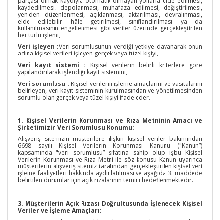
parçası olmak kaydıyla otomatik olmayan yollarla elde edilmesi,
kaydedilmesi, depolanması, muhafaza edilmesi, değiştirilmesi,
yeniden düzenlenmesi, açıklanması, aktarılması, devralınması,
elde edilebilir hâle getirilmesi, sınıflandırılması ya da
kullanılmasının engellenmesi gibi veriler üzerinde gerçekleştirilen
her türlü işlemi,
Veri işleyen :
Veri sorumlusunun verdiği yetkiye dayanarak onun
adına kişisel verileri işleyen gerçek veya tüzel kişiyi,
Veri kayıt sistemi :
Kişisel verilerin belirli kriterlere göre
yapılandırılarak işlendiği kayıt sistemini,
Veri sorumlusu :
Kişisel verilerin işleme amaçlarını ve vasıtalarını
belirleyen, veri kayıt sisteminin kurulmasından ve yönetilmesinden
sorumlu olan gerçek veya tüzel kişiyi ifade eder.
1. Kişisel Verilerin Korunması ve Rıza Metninin Amacı ve
Şirketimizin Veri Sorumlusu Konumu:
Alışveriş sitemizin müşterilere ilişkin kişisel veriler bakımından
6698 sayılı Kişisel Verilerin Korunması Kanunu ("Kanun”)
kapsamında "veri sorumlusu” sıfatına sahip olup işbu Kişisel
Verilerin Korunması ve Rıza Metni ile söz konusu Kanun uyarınca
müşterilerin alışveriş sitemiz tarafından gerçekleştirilen kişisel veri
işleme faaliyetleri hakkında aydınlatılması ve aşağıda 3. maddede
belirtilen durumlar için açık rızalarının temini hedeflenmektedir.
3. Müşterilerin Açık Rızası Doğrultusunda İşlenecek Kişisel
Veriler ve İşleme Amaçları: