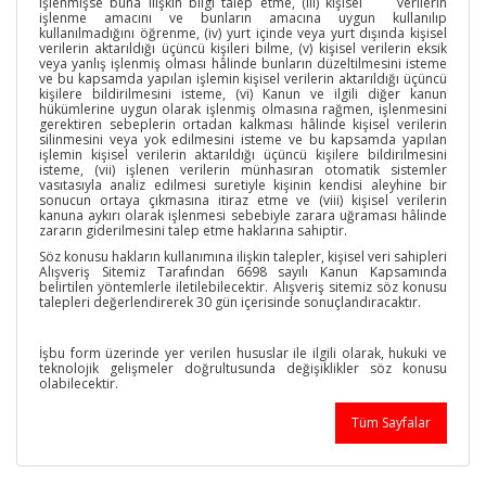
işlenmişse buna ilişkin bilgi talep etme, (iii) kişisel verilerin
işlenme amacını ve bunların amacına uygun kullanılıp
kullanılmadığını öğrenme, (iv) yurt içinde veya yurt dışında kişisel
verilerin aktarıldığı üçüncü kişileri bilme, (v) kişisel verilerin eksik
veya yanlış işlenmiş olması hâlinde bunların düzeltilmesini isteme
ve bu kapsamda yapılan işlemin kişisel verilerin aktarıldığı üçüncü
kişilere bildirilmesini isteme, (vi) Kanun ve ilgili diğer kanun
hükümlerine uygun olarak işlenmiş olmasına rağmen, işlenmesini
gerektiren sebeplerin ortadan kalkması hâlinde kişisel verilerin
silinmesini veya yok edilmesini isteme ve bu kapsamda yapılan
işlemin kişisel verilerin aktarıldığı üçüncü kişilere bildirilmesini
isteme, (vii) işlenen verilerin münhasıran otomatik sistemler
vasıtasıyla analiz edilmesi suretiyle kişinin kendisi aleyhine bir
sonucun ortaya çıkmasına itiraz etme ve (viii) kişisel verilerin
kanuna aykırı olarak işlenmesi sebebiyle zarara uğraması hâlinde
zararın giderilmesini talep etme haklarına sahiptir.
Söz konusu hakların kullanımına ilişkin talepler, kişisel veri sahipleri
Alışveriş Sitemiz Tarafından 6698 sayılı Kanun Kapsamında
belirtilen yöntemlerle iletilebilecektir. Alışveriş sitemiz söz konusu
talepleri değerlendirerek 30 gün içerisinde sonuçlandıracaktır.
İşbu form üzerinde yer verilen hususlar ile ilgili olarak, hukuki ve
teknolojik gelişmeler doğrultusunda değişiklikler söz konusu
olabilecektir.
Tüm Sayfalar