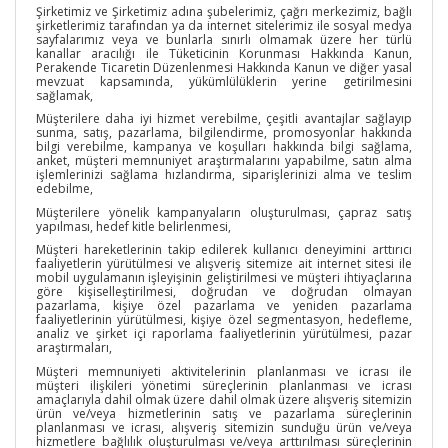
Şirketimiz ve Şirketimiz adına şubelerimiz, çağrı merkezimiz, bağlı
şirketlerimiz tarafından ya da internet sitelerimiz ile sosyal medya
sayfalarımız veya ve bunlarla sınırlı olmamak üzere her türlü
kanallar aracılığı ile Tüketicinin Korunması Hakkında Kanun,
Perakende Ticaretin Düzenlenmesi Hakkında Kanun ve diğer yasal
mevzuat kapsamında, yükümlülüklerin yerine getirilmesini
sağlamak,
Müşterilere daha iyi hizmet verebilme, çeşitli avantajlar sağlayıp
sunma, satış, pazarlama, bilgilendirme, promosyonlar hakkında
bilgi verebilme, kampanya ve koşulları hakkında bilgi sağlama,
anket, müşteri memnuniyet araştırmalarını yapabilme, satın alma
işlemlerinizi sağlama hızlandırma, siparişlerinizi alma ve teslim
edebilme,
Müşterilere yönelik kampanyaların oluşturulması, çapraz satış
yapılması, hedef kitle belirlenmesi,
Müşteri hareketlerinin takip edilerek kullanıcı deneyimini arttırıcı
faaliyetlerin yürütülmesi ve alışveriş sitemize ait internet sitesi ile
mobil uygulamanın işleyişinin geliştirilmesi ve müşteri ihtiyaçlarına
göre kişiselleştirilmesi, doğrudan ve doğrudan olmayan
pazarlama, kişiye özel pazarlama ve yeniden pazarlama
faaliyetlerinin yürütülmesi, kişiye özel segmentasyon, hedefleme,
analiz ve şirket içi raporlama faaliyetlerinin yürütülmesi, pazar
araştırmaları,
Müşteri memnuniyeti aktivitelerinin planlanması ve icrası ile
müşteri ilişkileri yönetimi süreçlerinin planlanması ve icrası
amaçlarıyla dahil olmak üzere dahil olmak üzere alışveriş sitemizin
ürün ve/veya hizmetlerinin satış ve pazarlama süreçlerinin
planlanması ve icrası, alışveriş sitemizin sunduğu ürün ve/veya
hizmetlere bağlılık oluşturulması ve/veya arttırılması süreçlerinin