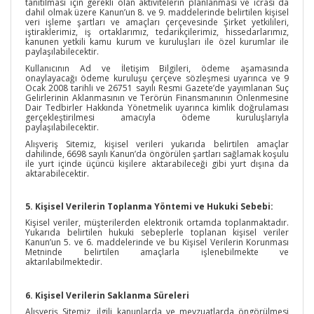
tanıtılması için gerekli olan aktivitelerin planlanması ve icrası da
dahil olmak üzere Kanun’un 8. ve 9. maddelerinde belirtilen kişisel
veri işleme şartları ve amaçları çerçevesinde Şirket yetkilileri,
iştiraklerimiz, iş ortaklarımız, tedarikçilerimiz, hissedarlarımız,
kanunen yetkili kamu kurum ve kuruluşları ile özel kurumlar ile
paylaşılabilecektir.
Kullanıcının Ad ve İletişim Bilgileri, ödeme aşamasında
onaylayacağı ödeme kuruluşu çerçeve sözleşmesi uyarınca ve 9
Ocak 2008 tarihli ve 26751 sayılı Resmi Gazete’de yayımlanan Suç
Gelirlerinin Aklanmasının ve Terörün Finansmanının Önlenmesine
Dair Tedbirler Hakkında Yönetmelik uyarınca kimlik doğrulaması
gerçekleştirilmesi amacıyla ödeme kuruluşlarıyla
paylaşılabilecektir.
Alışveriş Sitemiz, kişisel verileri yukarıda belirtilen amaçlar
dahilinde, 6698 sayılı Kanun’da öngörülen şartları sağlamak koşulu
ile yurt içinde üçüncü kişilere aktarabileceği gibi yurt dışına da
aktarabilecektir.
5. Kişisel Verilerin Toplanma Yöntemi ve Hukuki Sebebi:
Kişisel veriler, müşterilerden elektronik ortamda toplanmaktadır.
Yukarıda belirtilen hukuki sebeplerle toplanan kişisel veriler
Kanun’un 5. ve 6. maddelerinde ve bu Kişisel Verilerin Korunması
Metninde belirtilen amaçlarla işlenebilmekte ve
aktarılabilmektedir.
6. Kişisel Verilerin Saklanma Süreleri
Alışveriş Sitemiz, ilgili kanunlarda ve mevzuatlarda öngörülmesi