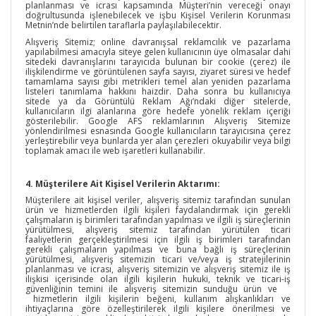
planlanması ve icrası kapsamında Müşteri’nin vereceği onayı
doğrultusunda işlenebilecek ve işbu Kişisel Verilerin Korunması
Metnin’nde belirtilen taraflarla paylaşılabilecektir.
Alışveriş Sitemiz; online davranışsal reklamcılık ve pazarlama
yapılabilmesi amacıyla siteye gelen kullanıcının üye olmasalar dahi
sitedeki davranışlarını tarayıcıda bulunan bir cookie (çerez) ile
ilişkilendirme ve görüntülenen sayfa sayısı, ziyaret süresi ve hedef
tamamlama sayısı gibi metrikleri temel alan yeniden pazarlama
listeleri tanımlama hakkını haizdir. Daha sonra bu kullanıcıya
sitede ya da Görüntülü Reklam Ağı’ndaki diğer sitelerde,
kullanıcıların ilgi alanlarına göre hedefe yönelik reklam içeriği
gösterilebilir. Google AFS reklamlarının Alışveriş Sitemize
yönlendirilmesi esnasında Google kullanıcıların tarayıcısına çerez
yerleştirebilir veya bunlarda yer alan çerezleri okuyabilir veya bilgi
toplamak amacı ile web işaretleri kullanabilir.
4. Müşterilere Ait Kişisel Verilerin Aktarımı:
Müşterilere ait kişisel veriler, alışveriş sitemiz tarafından sunulan
ürün ve hizmetlerden ilgili kişileri faydalandırmak için gerekli
çalışmaların iş birimleri tarafından yapılması ve ilgili iş süreçlerinin
yürütülmesi, alışveriş sitemiz tarafından yürütülen ticari
faaliyetlerin gerçekleştirilmesi için ilgili iş birimleri tarafından
gerekli çalışmaların yapılması ve buna bağlı iş süreçlerinin
yürütülmesi, alışveriş sitemizin ticari ve/veya iş stratejilerinin
planlanması ve icrası, alışveriş sitemizin ve alışveriş sitemiz ile iş
ilişkisi içerisinde olan ilgili kişilerin hukuki, teknik ve ticari-iş
güvenliğinin temini ile alışveriş sitemizin sunduğu ürün ve
hizmetlerin ilgili kişilerin beğeni, kullanım alışkanlıkları ve
ihtiyaçlarına göre özelleştirilerek ilgili kişilere önerilmesi ve