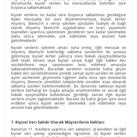
durumunda kişisel verileri bu mevzuatlarda belirtilen süre
boyunca saklamaktadır.
Kişisel verilerin ne kadar süre boyunca saklanması gerektiğine
ilişkin mevzuatta bir süre düzenlenmemişse, Kişisel Veriler
Alışveriş Sitemiz’in o veriyi işlerken yürütülen faaliyet ile bağlı
olarak Alışveriş Sitemiz’in uygulamaları ve ticari yaşamının
teamülleri uyarınca işlenmesini gerektiren süre kadar işlenmekte
daha sonra silinmekte, yok edilmekte veya anonim hale
getirilmektedir.
Kişisel verilerin işlenme amacı sona ermiş; ilgili mevzuat ve
Alışveriş Sitemiz’in belirlediği saklama sürelerinin de sonuna
gelinmişse; kişisel veriler yalnızca olası hukuki uyuşmazlıklarda
delil teşkil etmesi veya kişisel veriye bağlı ilgili hakkın ileri
sürülebilmesi veya savunmanın tesis edilmesi amacıyla
saklanabilmektedir. Buradaki sürelerin tesisinde bahsi geçen
hakkın ileri sürülebilmesine yönelik zaman aşımı süreleri ile zaman
aşımı sürelerinin geçmesine rağmen daha önce aynı konularda
Alışveriş Sitemiz’e yöneltilen taleplerdeki örnekler esas alınarak
saklama süreleri belirlenmektedir. Bu durumda saklanan kişisel
verilere herhangi bir başka amaçla erişilmemekte ve ancak ilgili
hukuki uyuşmazlıkta kullanılması gerektiği zaman ilgili kişisel
verilere erişim sağlanmaktadır. Burada da bahsi geçen süre sona
erdikten sonra kişisel veriler silinmekte, yok edilmekte veya
anonim hale getirilmektedir.
7. Kişisel Veri Sahibi Olarak Müşterilerin Hakları:
Kanun’un 11. maddesi uyarınca veri sahipleri; (i) kendileri ile ilgili
kişisel veri işlenip işlenmediğini öğrenme, (ii) kişisel verileri