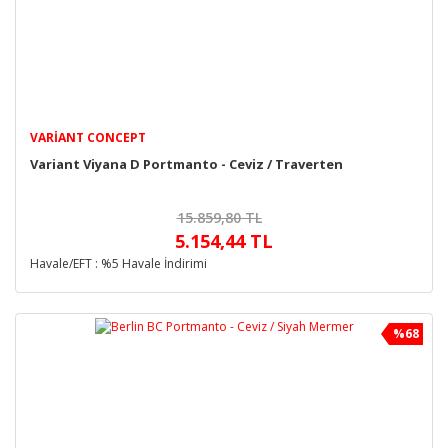
VARIANT CONCEPT
Variant Viyana D Portmanto - Ceviz / Traverten
15.859,80 TL
5.154,44 TL
Havale/EFT : %5 Havale İndirimi
%68