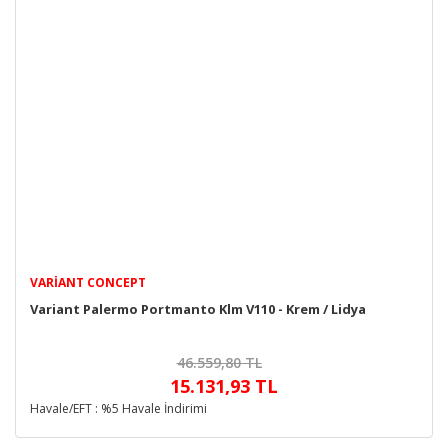
VARIANT CONCEPT
Variant Palermo Portmanto Klm V110 - Krem / Lidya
46.559,80 TL
15.131,93 TL
Havale/EFT : %5 Havale İndirimi