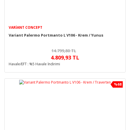
VARIANT CONCEPT
Variant Palermo Portmanto L V106 - Krem / Yunus
14.799,80 TL
4.809,93 TL
Havale/EFT : %5 Havale İndirimi
%68