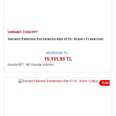
VARIANT CONCEPT
Variant Palermo Portmanto Klm V110 - Krem / Traverten
46.559,80 TL
15.131,93 TL
Havale/EFT : %5 Havale İndirimi
%68