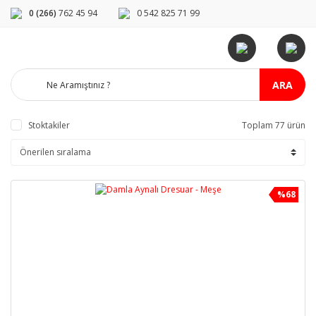
0 (266)
762 45 94
0 542 825 71 99
ARA
Stoktakiler
Toplam 77 ürün
%68