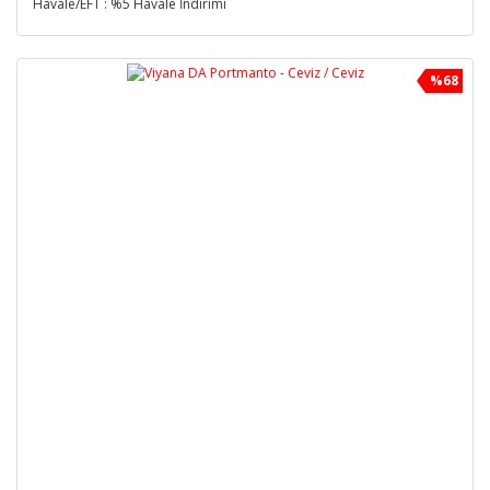
Havale/EFT : %5 Havale İndirimi
%68