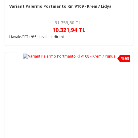
Variant Palermo Portmanto Km V109 - Krem / Lidya
31.759,80 TL
10.321,94 TL
Havale/EFT : %5 Havale İndirimi
%68