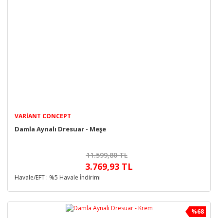
VARIANT CONCEPT
Damla Aynalı Dresuar - Meşe
11.599,80 TL
3.769,93 TL
Havale/EFT : %5 Havale İndirimi
%68