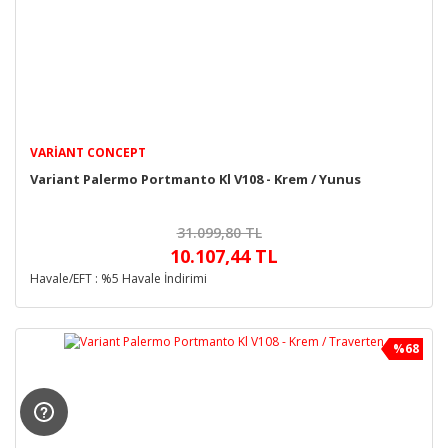
VARIANT CONCEPT
Variant Palermo Portmanto Kl V108 - Krem / Yunus
31.099,80 TL
10.107,44 TL
Havale/EFT : %5 Havale İndirimi
%68