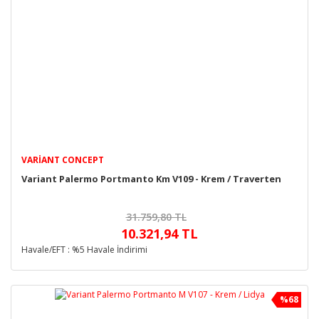
VARIANT CONCEPT
Variant Palermo Portmanto Km V109 - Krem / Traverten
31.759,80 TL
10.321,94 TL
Havale/EFT : %5 Havale İndirimi
%68