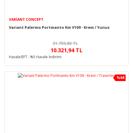
VARIANT CONCEPT
Variant Palermo Portmanto Km V109 - Krem / Yunus
31.759,80 TL
10.321,94 TL
Havale/EFT : %5 Havale İndirimi
%68