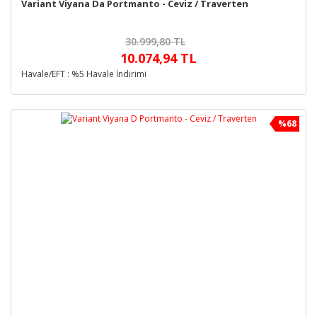
Variant Viyana Da Portmanto - Ceviz / Traverten
30.999,80 TL
10.074,94 TL
Havale/EFT : %5 Havale İndirimi
%68