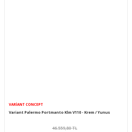
VARIANT CONCEPT
Variant Palermo Portmanto Klm V110 - Krem / Yunus
46.559,80 TL