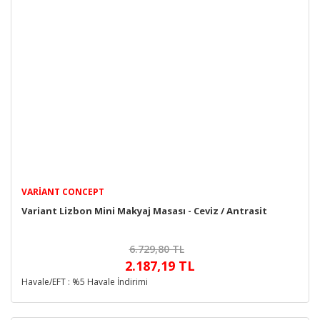
VARIANT CONCEPT
Variant Lizbon Mini Makyaj Masası - Ceviz / Antrasit
6.729,80 TL
2.187,19 TL
Havale/EFT : %5 Havale İndirimi