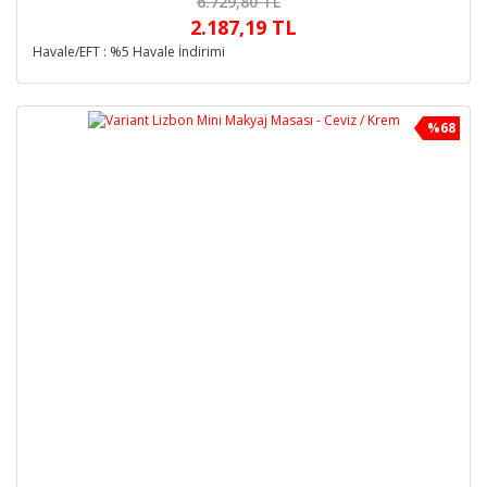
6.729,80 TL
2.187,19 TL
Havale/EFT : %5 Havale İndirimi
%68