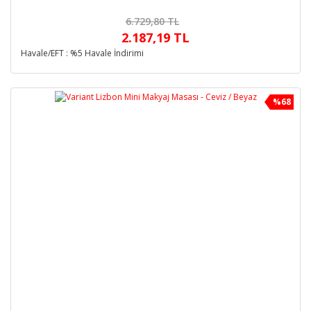
6.729,80 TL
2.187,19 TL
Havale/EFT : %5 Havale İndirimi
%68