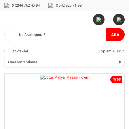
0 (266)
762 45 94
0 542 825 71 99
ARA
Stoktakiler
Toplam 40 ürün
%68