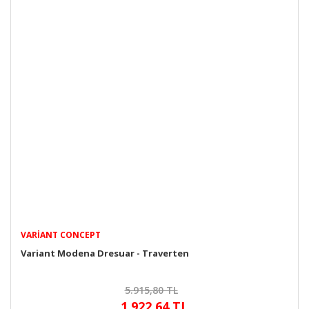
VARIANT CONCEPT
Variant Modena Dresuar - Traverten
5.915,80 TL
1.922,64 TL