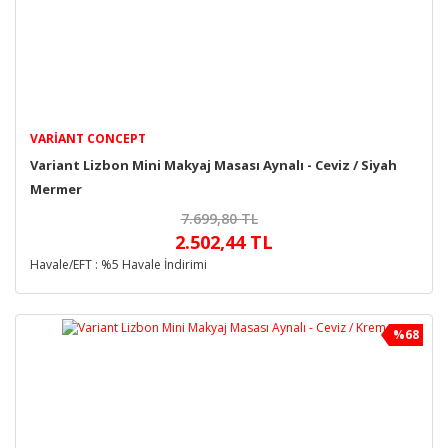
VARIANT CONCEPT
Variant Lizbon Mini Makyaj Masası Aynalı - Ceviz / Siyah
Mermer
7.699,80 TL
2.502,44 TL
Havale/EFT : %5 Havale İndirimi
%68