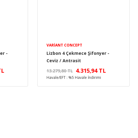
VARIANT CONCEPT
er -
Lizbon 4 Çekmece Şifonyer -
Ceviz / Antrasit
TL
4.315,94 TL
13.279,80 TL
Havale/EFT : %5 Havale İndirimi