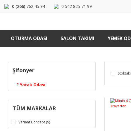
0 (266)
762 45 94
0 542 825 71 99
OTURMA ODASI
SALON TAKIMI
YEMEK OD
Şifonyer
Stoktaki
Yatak Odası
TÜM MARKALAR
Variant Concept (9)