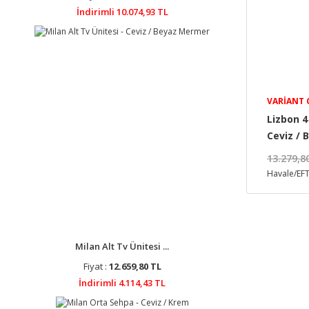
İndirimli 10.074,93 TL
VARIANT
Lizbon 4
Ceviz /
13.279,8
Havale/EFT
Milan Alt Tv Ünitesi ...
Fiyat :
12.659,80 TL
İndirimli 4.114,43 TL