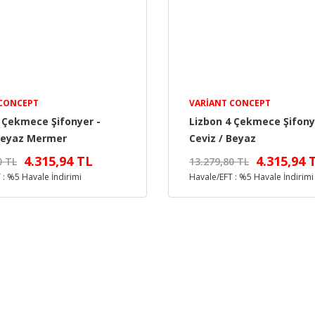
 CONCEPT
VARIANT CONCEPT
 Çekmece Şifonyer -
Lizbon 4 Çekmece Şifony
 Beyaz Mermer
Ceviz / Beyaz
4.315,94 TL
4.315,94 
0 TL
13.279,80 TL
 : %5 Havale İndirimi
Havale/EFT : %5 Havale İndirimi