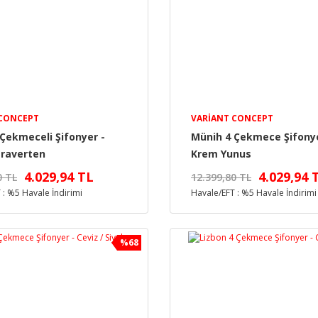
 CONCEPT
VARIANT CONCEPT
Çekmeceli Şifonyer -
Münih 4 Çekmece Şifonye
Traverten
Krem Yunus
4.029,94 TL
4.029,94 
0 TL
12.399,80 TL
 : %5 Havale İndirimi
Havale/EFT : %5 Havale İndirimi
%68