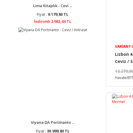
Lima Kitaplık - Cevi ...
Fiyat :
9.179,80 TL
İndirimli 2.983,44 TL
VARIANT
Lizbon 4
Ceviz / 
13.279,8
Havale/EFT
Viyana DA Portmanto ...
Fiyat :
30.999,80 TL