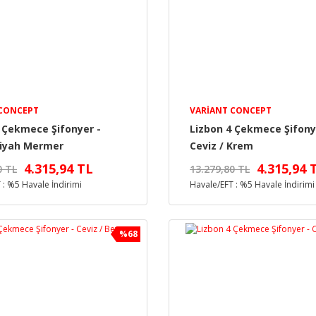
 CONCEPT
VARIANT CONCEPT
 Çekmece Şifonyer -
Lizbon 4 Çekmece Şifony
Siyah Mermer
Ceviz / Krem
4.315,94 TL
4.315,94 
0 TL
13.279,80 TL
 : %5 Havale İndirimi
Havale/EFT : %5 Havale İndirimi
%68