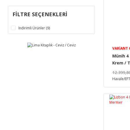
FILTRE SEÇENEKLERI
İndirimli Ürünler (9)
VARIANT
Münih 4 
Krem / 
12.399,8
Havale/EFT