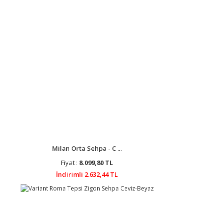
Milan Orta Sehpa - C ...
Fiyat :
8.099,80 TL
İndirimli 2.632,44 TL