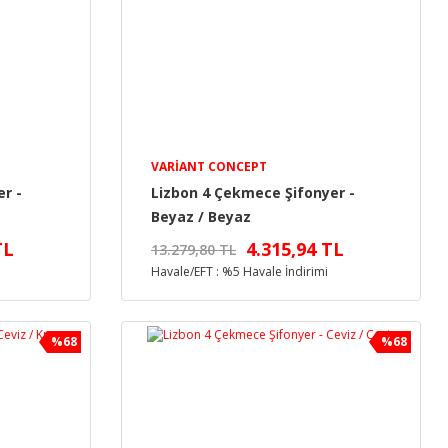
VARIANT CONCEPT
r -
Lizbon 4 Çekmece Şifonyer -
Beyaz / Beyaz
TL
4.315,94 TL
13.279,80 TL
Havale/EFT : %5 Havale İndirimi
%68
%68