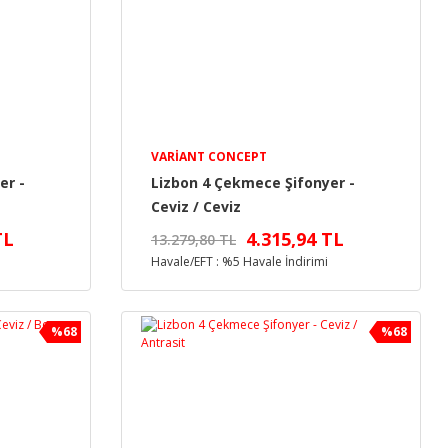
VARIANT CONCEPT
er -
Lizbon 4 Çekmece Şifonyer -
Ceviz / Ceviz
TL
4.315,94 TL
13.279,80 TL
Havale/EFT : %5 Havale İndirimi
%68
%68