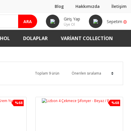
Blog
Hakkımızda
İletişim
Giriş Yap
ARA
Sepetim
(
)
Üye Ol
-HOL
DOLAPLAR
VARIANT COLLECTION
Toplam 9 ürün
%68
%68