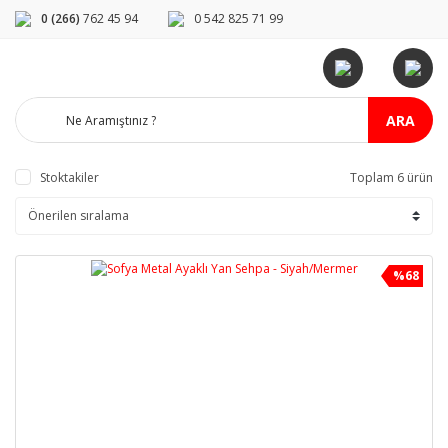
0 (266)
762 45 94
0 542 825 71 99
ARA
Stoktakiler
Toplam 6 ürün
%68