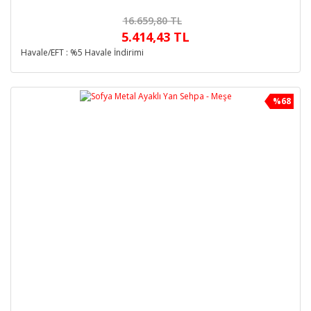
16.659,80 TL
5.414,43 TL
Havale/EFT : %5 Havale İndirimi
%68