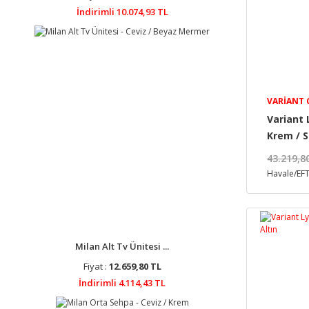
İndirimli 10.074,93 TL
VARIANT
Variant 
Krem / S
43.219,8
Havale/EFT
Milan Alt Tv Ünitesi ...
Fiyat :
12.659,80 TL
İndirimli 4.114,43 TL