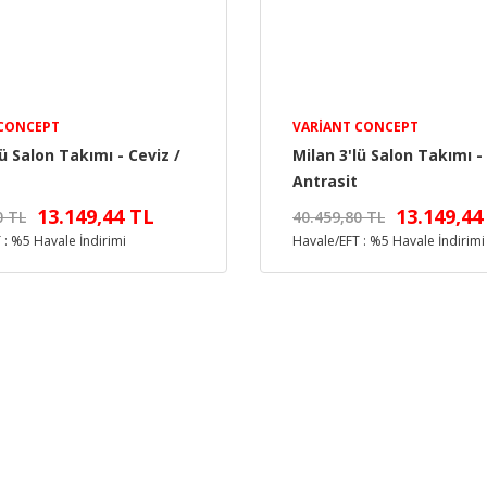
 CONCEPT
VARIANT CONCEPT
lü Salon Takımı - Ceviz /
Milan 3'lü Salon Takımı - 
Antrasit
13.149,44 TL
13.149,44
0 TL
40.459,80 TL
 : %5 Havale İndirimi
Havale/EFT : %5 Havale İndirimi