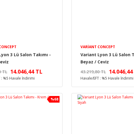
 CONCEPT
VARIANT CONCEPT
Lyon 3 Lü Salon Takımı -
Variant Lyon 3 Lü Salon 
eviz
Beyaz / Ceviz
14.046,44 TL
14.046,44
0 TL
43.219,80 TL
 : %5 Havale İndirimi
Havale/EFT : %5 Havale İndirimi
%68