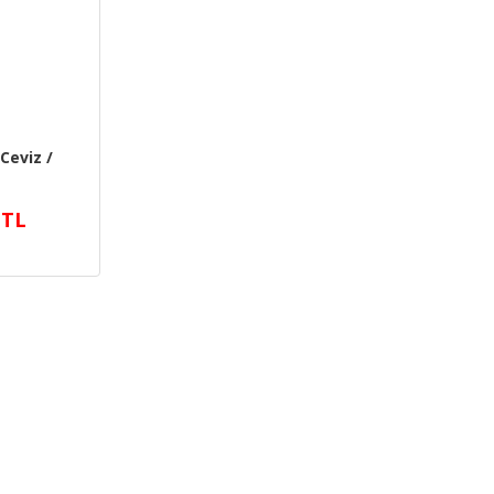
Ceviz /
 TL