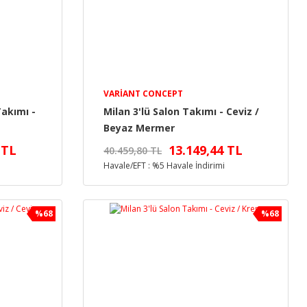
VARIANT CONCEPT
Takımı -
Milan 3'lü Salon Takımı - Ceviz /
Beyaz Mermer
 TL
13.149,44 TL
40.459,80 TL
Havale/EFT : %5 Havale İndirimi
%68
%68