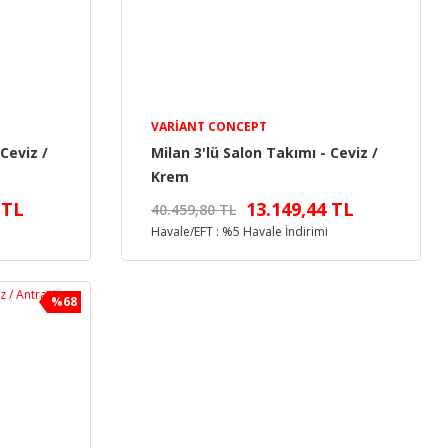
VARIANT CONCEPT
Ceviz /
Milan 3'lü Salon Takımı - Ceviz /
Krem
 TL
13.149,44 TL
40.459,80 TL
Havale/EFT : %5 Havale İndirimi
%68