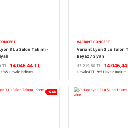
 CONCEPT
VARIANT CONCEPT
Lyon 3 Lü Salon Takımı -
Variant Lyon 3 Lü Salon 
iyah
Beyaz / Siyah
14.046,44 TL
14.046,44
0 TL
43.219,80 TL
 : %5 Havale İndirimi
Havale/EFT : %5 Havale İndirimi
%68