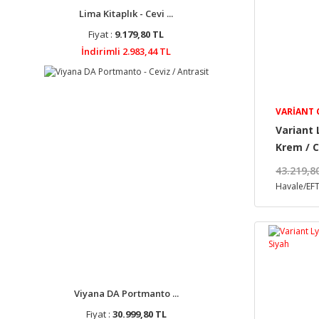
Lima Kitaplık - Cevi ...
Fiyat :
9.179,80 TL
İndirimli 2.983,44 TL
VARIANT
Variant 
Krem / C
43.219,8
Havale/EFT
Viyana DA Portmanto ...
Fiyat :
30.999,80 TL