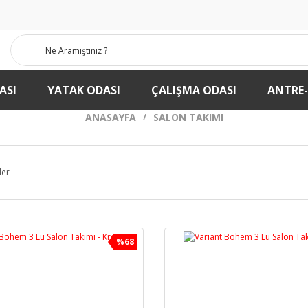
ASI
YATAK ODASI
ÇALIŞMA ODASI
ANTRE
ANASAYFA
SALON TAKIMI
ler
%68