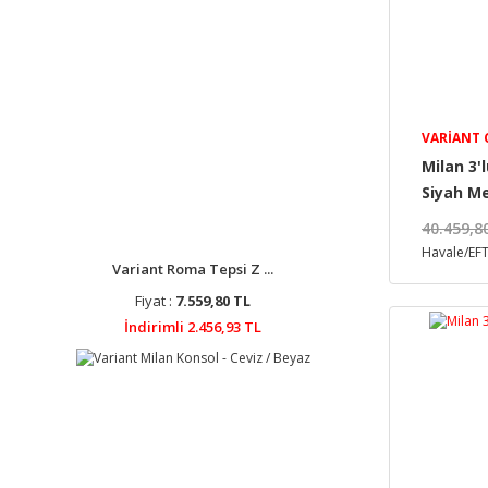
VARIANT
Milan 3'
Siyah M
40.459,8
Havale/EFT
Variant Roma Tepsi Z ...
Fiyat :
7.559,80 TL
İndirimli 2.456,93 TL