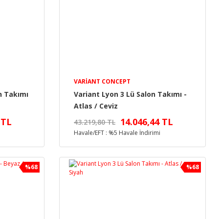
VARIANT CONCEPT
n Takımı
Variant Lyon 3 Lü Salon Takımı -
Atlas / Ceviz
 TL
14.046,44 TL
43.219,80 TL
Havale/EFT : %5 Havale İndirimi
%68
%68