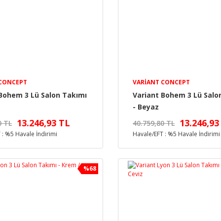
 CONCEPT
VARIANT CONCEPT
 Bohem 3 Lü Salon Takımı
Variant Bohem 3 Lü Salo
- Beyaz
13.246,93 TL
13.246,93
0 TL
40.759,80 TL
 : %5 Havale İndirimi
Havale/EFT : %5 Havale İndirimi
%68