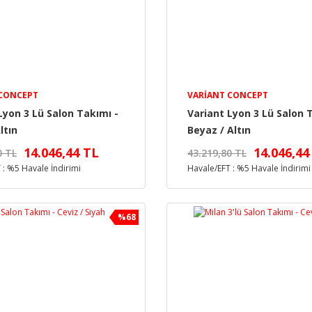
 CONCEPT
VARIANT CONCEPT
Lyon 3 Lü Salon Takımı -
Variant Lyon 3 Lü Salon 
ltın
Beyaz / Altın
14.046,44 TL
14.046,44
0 TL
43.219,80 TL
 : %5 Havale İndirimi
Havale/EFT : %5 Havale İndirimi
%68