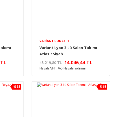
VARIANT CONCEPT
Takımı -
Variant Lyon 3 Lü Salon Takımı -
Atlas / Siyah
 TL
14.046,44 TL
43.219,80 TL
Havale/EFT : %5 Havale İndirimi
%68
%68