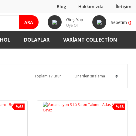
Blog
Hakkımızda
İletişim
Giriş Yap
ARA
Sepetim
(
)
Üye Ol
-HOL
DOLAPLAR
VARIANT COLLECTION
Toplam 17 ürün
%68
%68