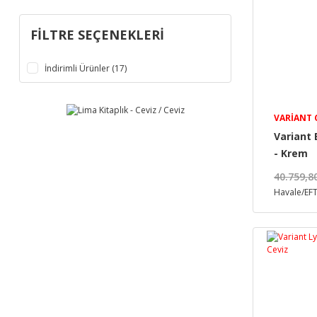
FILTRE SEÇENEKLERI
İndirimli Ürünler (17)
VARIANT
Variant
- Krem
40.759,8
Havale/EFT