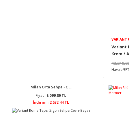
VARIANT
Variant 
Krem / A
43.219,8
Havale/EFT
Milan Orta Sehpa - C ...
Fiyat :
8.099,80 TL
İndirimli 2.632,44 TL