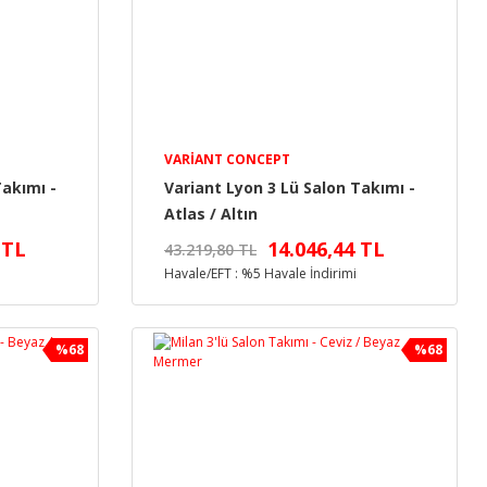
VARIANT CONCEPT
Takımı -
Variant Lyon 3 Lü Salon Takımı -
Atlas / Altın
 TL
14.046,44 TL
43.219,80 TL
Havale/EFT : %5 Havale İndirimi
%68
%68