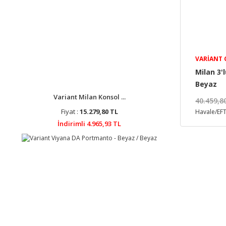
VARIANT
Milan 3'
Beyaz
Variant Milan Konsol ...
40.459,8
Fiyat :
15.279,80 TL
Havale/EFT
İndirimli 4.965,93 TL