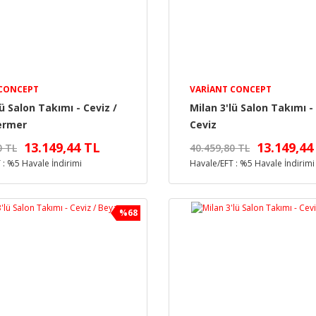
 CONCEPT
VARIANT CONCEPT
lü Salon Takımı - Ceviz /
Milan 3'lü Salon Takımı - 
ermer
Ceviz
13.149,44 TL
13.149,44
0 TL
40.459,80 TL
 : %5 Havale İndirimi
Havale/EFT : %5 Havale İndirimi
%68