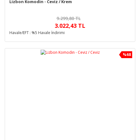
Lizbon Komodin - Ceviz / Krem
9.299,80 TL
3.022,43 TL
Havale/EFT : %5 Havale İndirimi
%68