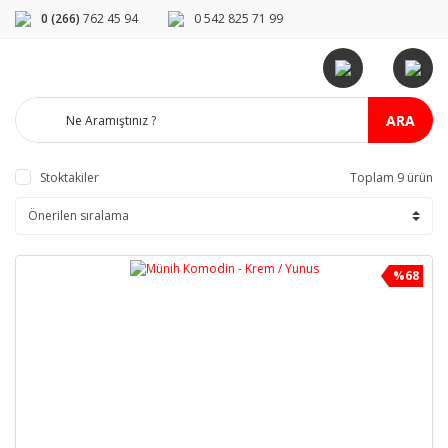
0 (266)
762 45 94
0 542 825 71 99
ARA
Stoktakiler
Toplam 9 ürün
%68