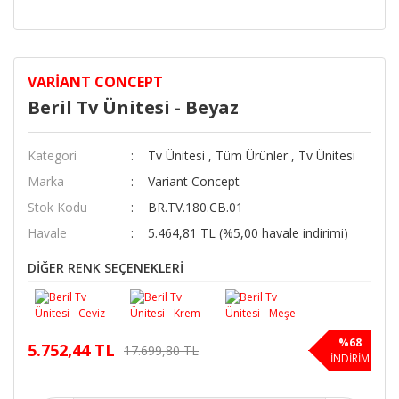
VARIANT CONCEPT
Beril Tv Ünitesi - Beyaz
Kategori
Tv Ünitesi
,
Tüm Ürünler
,
Tv Ünitesi
Marka
Variant Concept
Stok Kodu
BR.TV.180.CB.01
Havale
5.464,81 TL (%5,00 havale indirimi)
DİĞER RENK SEÇENEKLERİ
%68
5.752,44 TL
17.699,80 TL
İNDİRİM