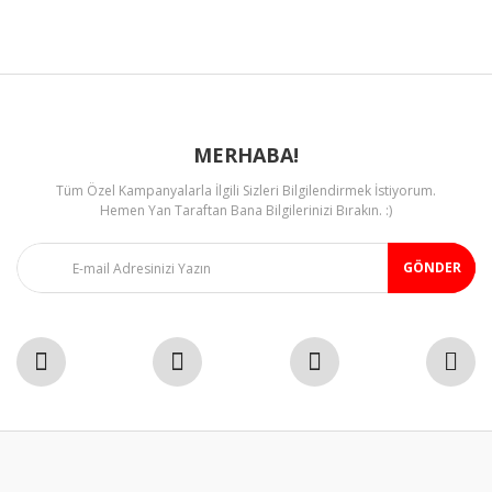
Ürün fiyatı diğer sitelerden daha pahalı.
Selim Aktaş | 01/04/2020
Bu ürüne benzer farklı alternatifler olmalı.
Yorum Yaz
MERHABA!
Tüm Özel Kampanyalarla İlgili Sizleri Bilgilendirmek İstiyorum.
Gönder
Hemen Yan Taraftan Bana Bilgilerinizi Bırakın. :)
GÖNDER