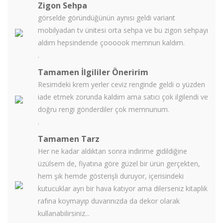
Zigon Sehpa
görselde göründüğünün aynısı geldi variant
mobilyadan tv ünitesi orta sehpa ve bu zigon sehpayı
aldım hepsindende çoooook memnun kaldım.
.
Tamamen İlgililer Öneririm
Resimdeki krem yerler ceviz renginde geldi o yüzden
iade etmek zorunda kaldım ama satıcı çok ilgilendi ve
doğru rengi gönderdiler çok memnunum.
.
Tamamen Tarz
Her ne kadar aldıktan sonra indirime gidildiğine
üzülsem de, fiyatına göre güzel bir ürün gerçekten,
hem şık hemde gösterişli duruyor, içerisindeki
kutucuklar ayrı bir hava katıyor ama dilerseniz kitaplık
rafına koymayıp duvarınızda da dekor olarak
kullanabilirsiniz...