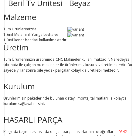
Beril Tv Ünitesi - Beyaz
Malzeme
Tüm Ürünlerimizde
1.Sınıf
Melaminli Yonga Levha ve
1.Sınıf
kenar bantları kullanılmaktadır.
Üretim
Tüm Ürünlerimizin üretiminde
CNC Makine
ler kullanılmaktadır. Neredeyse
sıfır hata ile çalışan bu makineler ile ürünlerimiz kusursuz üretilmektedir. Bu
sayede
yıllar sonra
bile
yedek parçalar
kolaylıkla üretilebilmektedir.
Kurulum
Ürünlerimizin paketlerinde bulunan
detaylı montaj talimatları
ile kolayca
kurulum sağlayabilirsiniz.
HASARLI PARÇA
Kargoda taşıma esnasında oluşan parça hasarlarının fotoğraflarını
0542