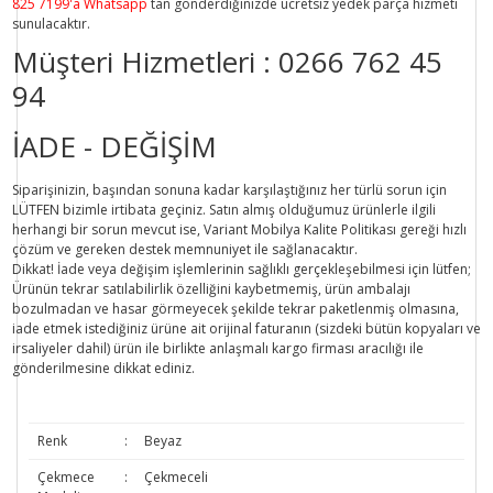
825 7199'a Whatsapp
tan gönderdiğinizde ücretsiz yedek parça hizmeti
sunulacaktır.
Müşteri Hizmetleri :
0266 762 45
94
İADE - DEĞİŞİM
Siparişinizin, başından sonuna kadar karşılaştığınız her türlü sorun için
LÜTFEN bizimle irtibata geçiniz. Satın almış olduğumuz ürünlerle ilgili
herhangi bir sorun mevcut ise, Variant Mobilya Kalite Politikası gereği hızlı
çözüm ve gereken destek memnuniyet ile sağlanacaktır.
Dikkat!
İade veya değişim işlemlerinin sağlıklı gerçekleşebilmesi için lütfen;
Ürünün tekrar satılabilirlik özelliğini kaybetmemiş, ürün ambalajı
bozulmadan ve hasar görmeyecek şekilde tekrar paketlenmiş olmasına,
iade etmek istediğiniz ürüne ait orijinal faturanın (sizdeki bütün kopyaları ve
irsaliyeler dahil) ürün ile birlikte anlaşmalı kargo firması aracılığı ile
gönderilmesine dikkat ediniz.
Renk
:
Beyaz
Çekmece
:
Çekmeceli