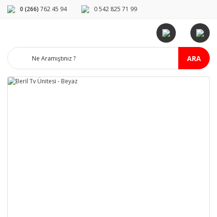
0 (266)
762 45 94
0 542 825 71 99
ARA