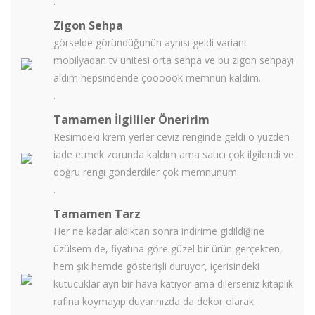
.
Zigon Sehpa
görselde göründüğünün aynısı geldi variant
mobilyadan tv ünitesi orta sehpa ve bu zigon sehpayı
aldım hepsindende çoooook memnun kaldım.
.
Tamamen İlgililer Öneririm
Resimdeki krem yerler ceviz renginde geldi o yüzden
iade etmek zorunda kaldım ama satıcı çok ilgilendi ve
doğru rengi gönderdiler çok memnunum.
.
Tamamen Tarz
Her ne kadar aldıktan sonra indirime gidildiğine
üzülsem de, fiyatına göre güzel bir ürün gerçekten,
hem şık hemde gösterişli duruyor, içerisindeki
kutucuklar ayrı bir hava katıyor ama dilerseniz kitaplık
rafına koymayıp duvarınızda da dekor olarak