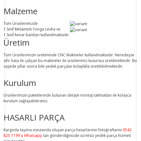
Malzeme
Tüm Ürünlerimizde
1.Sınıf
Melaminli Yonga Levha ve
1.Sınıf
kenar bantları kullanılmaktadır.
Üretim
Tüm Ürünlerimizin üretiminde
CNC Makine
ler kullanılmaktadır. Neredeyse
sıfır hata ile çalışan bu makineler ile ürünlerimiz kusursuz üretilmektedir. Bu
sayede
yıllar sonra
bile
yedek parçalar
kolaylıkla üretilebilmektedir.
Kurulum
Ürünlerimizin paketlerinde bulunan
detaylı montaj talimatları
ile kolayca
kurulum sağlayabilirsiniz.
HASARLI PARÇA
Kargoda taşıma esnasında oluşan parça hasarlarının fotoğraflarını
0542
825 7199'a Whatsapp
tan gönderdiğinizde ücretsiz yedek parça hizmeti