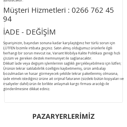
sunulacaktır.
Müşteri Hizmetleri :
0266 762 45
94
İADE - DEĞİŞİM
Siparişinizin, başından sonuna kadar karşılaştığınız her türlü sorun için
LÜTFEN bizimle irtibata geçiniz. Satın almış olduğumuz ürünlerle ilgili
herhangi bir sorun mevcut ise, Variant Mobilya Kalite Politikası gereği hızlı
çözüm ve gereken destek memnuniyet ile sağlanacaktır.
Dikkat!
İade veya değişim işlemlerinin sağlıklı gerçekleşebilmesi için lütfen;
Ürünün tekrar satılabilirlik özelliğini kaybetmemiş, ürün ambalajı
bozulmadan ve hasar görmeyecek şekilde tekrar paketlenmiş olmasına,
iade etmek istediğiniz ürüne ait orijinal faturanın (sizdeki bütün kopyaları ve
irsaliyeler dahil) ürün ile birlikte anlaşmalı kargo firması aracılığı ile
gönderilmesine dikkat ediniz.
Bu ürünün fiyat bilgisi, resim, ürün açıklamalarında ve diğer
konularda yetersiz gördüğünüz noktaları öneri formunu
PAZARYERLERİMİZ
Bu ürüne ilk yorumu siz yapın!
kullanarak tarafımıza iletebilirsiniz.
Görüş ve önerileriniz için teşekkür ederiz.