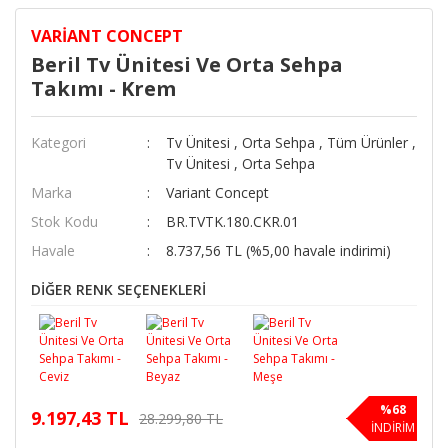
VARIANT CONCEPT
Beril Tv Ünitesi Ve Orta Sehpa
Takımı - Krem
Kategori
Tv Ünitesi
,
Orta Sehpa
,
Tüm Ürünler
,
Tv Ünitesi
,
Orta Sehpa
Marka
Variant Concept
Stok Kodu
BR.TVTK.180.CKR.01
Havale
8.737,56 TL (%5,00 havale indirimi)
DİĞER RENK SEÇENEKLERİ
%68
9.197,43 TL
28.299,80 TL
İNDİRİM