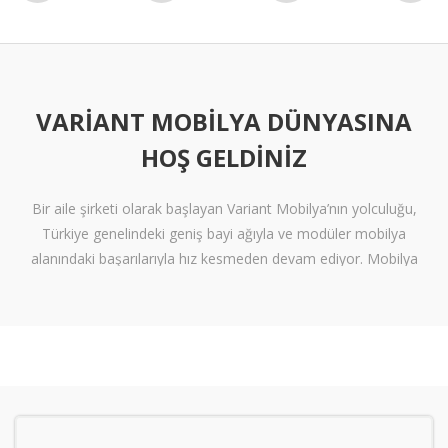
VARIANT MOBILYA DÜNYASINA
HOŞ GELDINIZ
Bir aile şirketi olarak başlayan Variant Mobilya’nın yolculuğu,
Türkiye genelindeki geniş bayi ağıyla ve modüler mobilya
alanındaki başarılarıyla hız kesmeden devam ediyor. Mobilya
sektöründe alışılmışın ötesine geçen tasarımlara ve klişelerden
arınmış modellere sahip olan Variant Mobilya, içinize sinen ferah
yaşam alanları oluşturmanız için nitelikli mobilya seçeneklerini
beğeninize sunuyor.
Kalite standartlarını yüksek derecede karşılayan itinalı üretim
süreçlerimiz sayesinde mobilyanızdan alacağınız verimi en