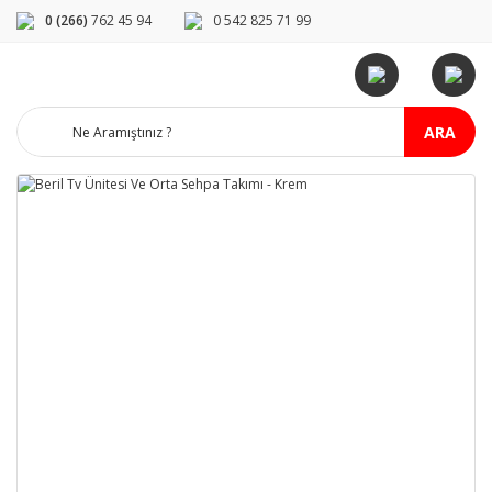
0 (266)
762 45 94
0 542 825 71 99
ARA