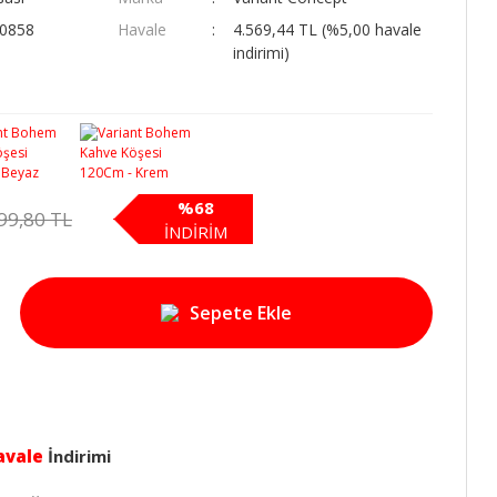
00858
Havale
4.569,44 TL (%5,00 havale
indirimi)
%68
99,80 TL
İNDİRİM
Sepete Ekle
avale
İndirimi