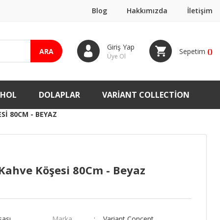
Blog
Hakkımızda
İletişim
Giriş Yap
ARA
Sepetim
(
)
Üye Ol
-HOL
DOLAPLAR
VARIANT COLLECTION
SI 80CM - BEYAZ
Kahve Köşesi 80Cm - Beyaz
sası
Marka
Variant Concept