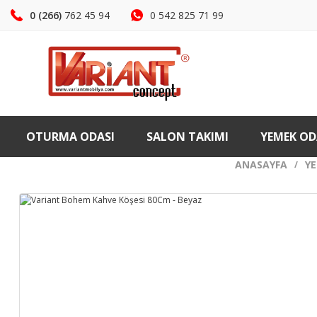
0 (266)
762 45 94
0 542 825 71 99
OTURMA ODASI
SALON TAKIMI
YEMEK OD
ANASAYFA
YE