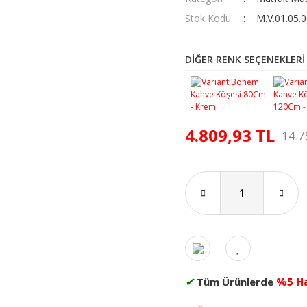
Stok Kodu
M.V.01.05.
DİĞER RENK SEÇENEKLERİ
4.809,93 TL
14.7
✔
Tüm Ürünlerde
%5 H