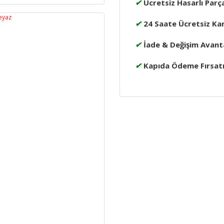
✔
Ücretsiz Hasarlı Parç
✔
24 Saate Ücretsiz Ka
✔
İade & Değişim Avanta
✔
Kapıda Ödeme Fırsat