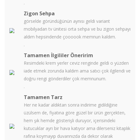
.
Zigon Sehpa
görselde göründüğünün aynısı geldi variant
mobilyadan tv ünitesi orta sehpa ve bu zigon sehpayı
aldım hepsindende çoooook memnun kaldım.
.
Tamamen İlgililer Öneririm
Resimdeki krem yerler ceviz renginde geldi o yüzden
iade etmek zorunda kaldım ama satıcı çok ilgilendi ve
doğru rengi gönderdiler çok memnunum.
.
Tamamen Tarz
Her ne kadar aldıktan sonra indirime gidildiğine
üzülsem de, fiyatına göre güzel bir ürün gerçekten,
hem şık hemde gösterişli duruyor, içerisindeki
kutucuklar ayrı bir hava katıyor ama dilerseniz kitaplık
rafına koymayıp duvarınızda da dekor olarak