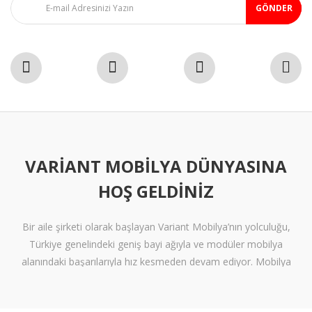
GÖNDER
VARIANT MOBILYA DÜNYASINA
HOŞ GELDINIZ
Bir aile şirketi olarak başlayan Variant Mobilya’nın yolculuğu,
Türkiye genelindeki geniş bayi ağıyla ve modüler mobilya
alanındaki başarılarıyla hız kesmeden devam ediyor. Mobilya
sektöründe alışılmışın ötesine geçen tasarımlara ve klişelerden
arınmış modellere sahip olan Variant Mobilya, içinize sinen ferah