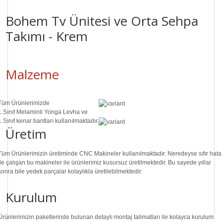
Bohem Tv Ünitesi ve Orta Sehpa
Takımı - Krem
Malzeme
Tüm Ürünlerimizde
1.Sınıf
Melaminli Yonga Levha ve
1.Sınıf
kenar bantları kullanılmaktadır.
Üretim
Tüm Ürünlerimizin üretiminde
CNC Makine
ler kullanılmaktadır. Neredeyse sıfır hata
ile çalışan bu makineler ile ürünlerimiz kusursuz üretilmektedir. Bu sayede
yıllar
sonra
bile
yedek parçalar
kolaylıkla üretilebilmektedir.
Kurulum
Ürünlerimizin paketlerinde bulunan
detaylı montaj talimatları
ile kolayca kurulum