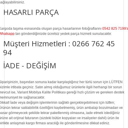
sağlayabilirsiniz.
HASARLI PARÇA
Kargoda taşıma esnasında oluşan parça hasarlarının fotoğraflarını
0542 825 7199'
Whatsapp
tan gönderdiğinizde ücretsiz yedek parça hizmeti sunulacaktır.
Müşteri Hizmetleri :
0266 762 45
94
İADE - DEĞİŞİM
Siparişinizin, başından sonuna kadar karşılaştığınız her türlü sorun için LÜTFEN
bizimle irtibata geçiniz. Satın almış olduğumuz ürünlerle ilgili herhangi bir sorun
mevcut ise, Variant Mobilya Kalite Politikası gereği hızlı çözüm ve gereken destek
memnuniyet ile sağlanacaktır.
Dikkat!
İade veya değişim işlemlerinin sağlıklı gerçekleşebilmesi için lütfen;
Ürünün tekrar satılabilirlik özelliğini kaybetmemiş, ürün ambalajı bozulmadan ve
hasar görmeyecek şekilde tekrar paketlenmiş olmasına, iade etmek istediğiniz
ürüne ait orijinal faturanın (sizdeki bütün kopyaları ve irsaliyeler dahil) ürün ile
birlikte anlaşmalı kargo firması aracılığı ile gönderilmesine dikkat ediniz.