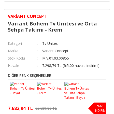
VARIANT CONCEPT
Variant Bohem Tv Ünitesi ve Orta
Sehpa Takımı - Krem
Kategori
Tv Ünitesi
Marka
Variant Concept
Stok Kodu
M.V.01.03.00855
Havale
7.298,79 TL (%5,00 havale indirimi)
DİĞER RENK SEÇENEKLERİ
%68
7.682,94 TL
23.639,80 TL
İNDİRİM