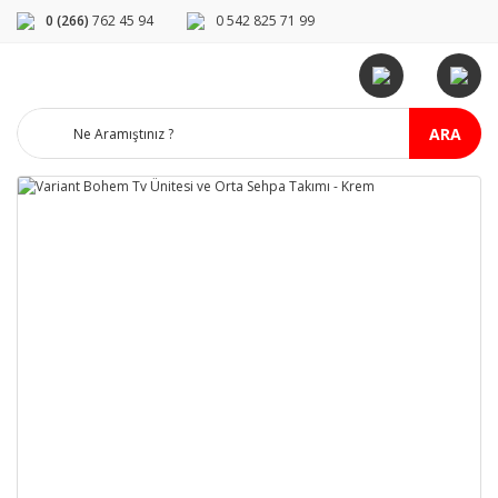
0 (266)
762 45 94
0 542 825 71 99
ARA