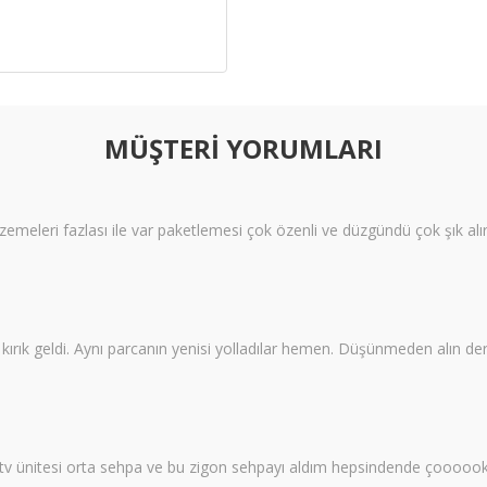
MÜŞTERİ YORUMLARI
meleri fazlası ile var paketlemesi çok özenli ve düzgündü çok şık alı
ı kırık geldi. Aynı parcanın yenisi yolladılar hemen. Düşünmeden alın
 tv ünitesi orta sehpa ve bu zigon sehpayı aldım hepsindende çoooo