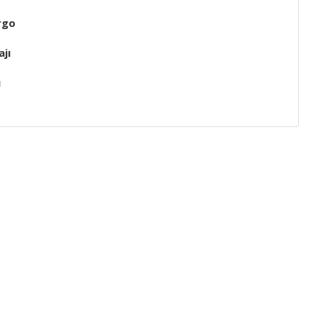
rgo
jı
ı