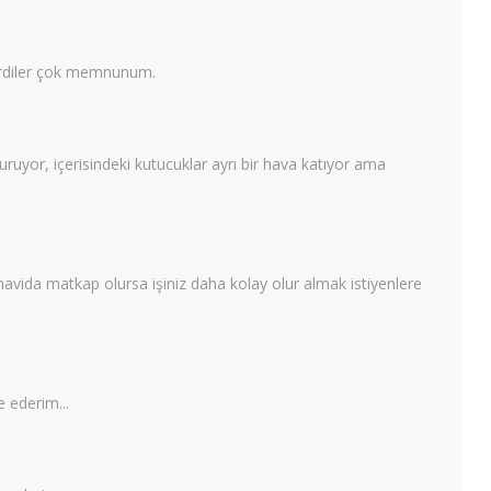
derdiler çok memnunum.
ruyor, içerisindeki kutucuklar ayrı bir hava katıyor ama
tornavida matkap olursa işiniz daha kolay olur almak istiyenlere
e ederim...