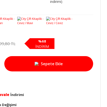
indirimi)
%68
99,80 TL
İNDİRİM
Sepete Ekle
avale
İndirimi
a Değişimi