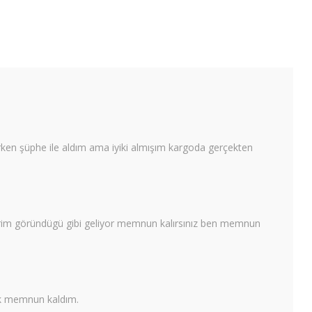
rken şüphe ile aldım ama iyiki almışım kargoda gerçekten
 derim göründügü gibi geliyor memnun kalırsınız ben memnun
ok memnun kaldım.