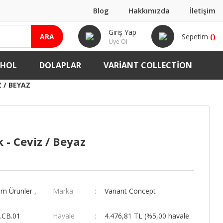
Blog
Hakkımızda
İletişim
Giriş Yap
ARA
Sepetim
(
)
Üye Ol
-HOL
DOLAPLAR
VARIANT COLLECTION
Z / BEYAZ
k - Ceviz / Beyaz
m Ürünler
,
Marka
Variant Concept
.CB.01
Havale
4.476,81 TL (%5,00 havale