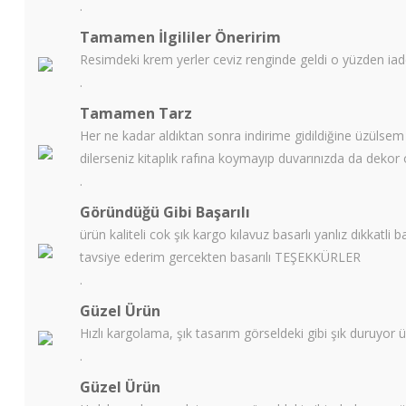
.
Tamamen İlgililer Öneririm
Resimdeki krem yerler ceviz renginde geldi o yüzden ia
.
Tamamen Tarz
Her ne kadar aldıktan sonra indirime gidildiğine üzülsem 
dilerseniz kitaplık rafına koymayıp duvarınızda da dekor ol
.
Göründüğü Gibi Başarılı
ürün kaliteli cok şık kargo kılavuz basarlı yanlız dıkkatli
tavsiye ederim gercekten basarılı TEŞEKKÜRLER
.
Güzel Ürün
Hızlı kargolama, şık tasarım görseldeki gibi şık duruyor ü
.
Güzel Ürün