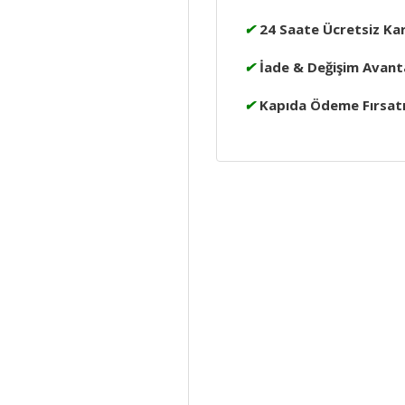
✔
24 Saate Ücretsiz Ka
✔
İade & Değişim Avanta
✔
Kapıda Ödeme Fırsat