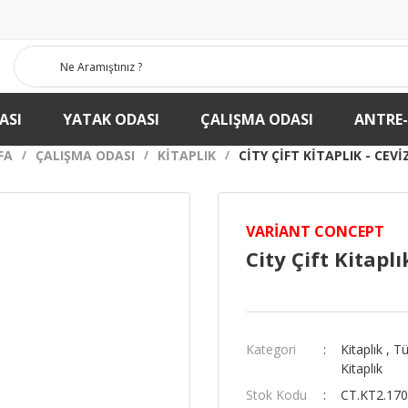
ASI
YATAK ODASI
ÇALIŞMA ODASI
ANTRE
FA
ÇALIŞMA ODASI
KITAPLIK
CITY ÇIFT KITAPLIK - CEVI
VARIANT CONCEPT
City Çift Kitaplı
Kategori
Kitaplık
,
Tü
Kitaplık
Stok Kodu
CT.KT2.170