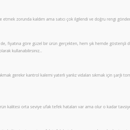
de etmek zorunda kaldım ama satıcı çok ilgilendi ve doğru rengi gön
de, fiyatına göre güzel bir ürün gerçekten, hem şık hemde gösterişli du
arak kullanabilirsiniz...
 bakmak gerekır kantrol kalemi yaterli yanlız vidaları sıkmak için şarjlı 
rün kalitesi orta seviye ufak tefek hataları var ama olur o kadar tavsiy