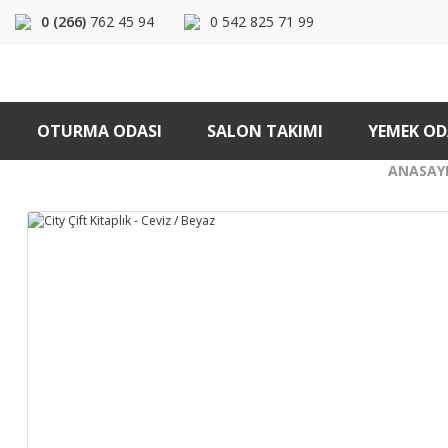
0 (266)
762 45 94
0 542 825 71 99
OTURMA ODASI
SALON TAKIMI
YEMEK OD
ANASAY