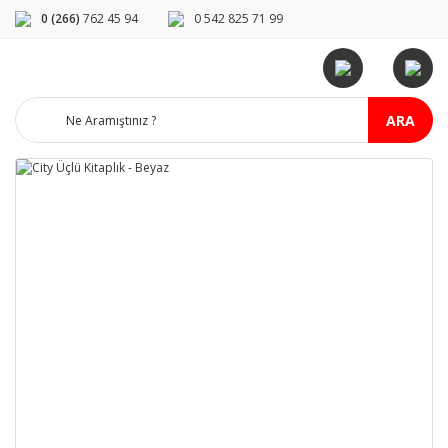
0 (266)
762 45 94
0 542 825 71 99
ARA