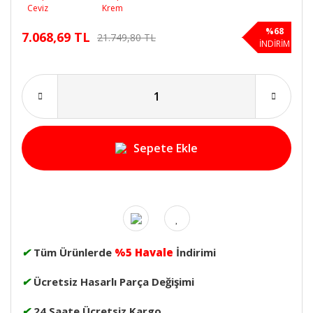
%68
7.068,69 TL
21.749,80 TL
İNDİRİM
Sepete Ekle
✔
Tüm Ürünlerde
%5 Havale
İndirimi
✔
Ücretsiz Hasarlı Parça Değişimi
✔
24 Saate Ücretsiz Kargo