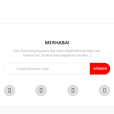
Ürün bilgilerinde hatalar bulunuyor.
Ürün fiyatı diğer sitelerden daha pahalı.
Bu ürüne benzer farklı alternatifler olmalı.
MERHABA!
Tüm Özel Kampanyalarla İlgili Sizleri Bilgilendirmek İstiyorum.
Gönder
Hemen Yan Taraftan Bana Bilgilerinizi Bırakın. :)
GÖNDER