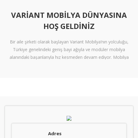
VARIANT MOBILYA DÜNYASINA
HOŞ GELDINIZ
Bir aile şirketi olarak başlayan Variant Mobilya’nın yolculuğu,
Türkiye genelindeki geniş bayi ağıyla ve modüler mobilya
alanındaki başarılarıyla hız kesmeden devam ediyor. Mobilya
sektöründe alışılmışın ötesine geçen tasarımlara ve klişelerden
arınmış modellere sahip olan Variant Mobilya, içinize sinen ferah
yaşam alanları oluşturmanız için nitelikli mobilya seçeneklerini
beğeninize sunuyor.
Kalite standartlarını yüksek derecede karşılayan itinalı üretim
süreçlerimiz sayesinde mobilyanızdan alacağınız verimi en
tepelere çıkarıyoruz. Kanserojen içermeyen materyallerle üretilen
ve zararsız boyalarla renklendiren mobilyalarımız, gerekli sağlık
Adres
standartlarını da karşılar nitelikte. Sağlam işçilik ve kaliteli bir