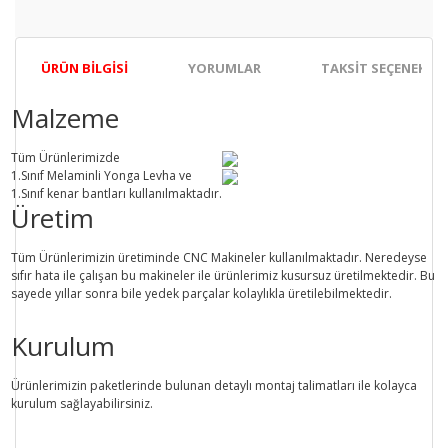
ÜRÜN BILGISI
YORUMLAR
TAKSIT SEÇENEKLER
Malzeme
Tüm Ürünlerimizde
1.Sınıf
Melaminli Yonga Levha ve
1.Sınıf
kenar bantları kullanılmaktadır.
Üretim
Tüm Ürünlerimizin üretiminde
CNC Makine
ler kullanılmaktadır. Neredeyse
sıfır hata ile çalışan bu makineler ile ürünlerimiz kusursuz üretilmektedir. Bu
sayede
yıllar sonra
bile
yedek parçalar
kolaylıkla üretilebilmektedir.
Kurulum
Ürünlerimizin paketlerinde bulunan
detaylı montaj talimatları
ile kolayca
kurulum sağlayabilirsiniz.