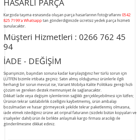
HASARLI PARÇA
Kargoda taşıma esnasında oluşan parça hasarlarının fotoğraflarını
0542
825 7199'a Whatsapp
tan gönderdiğinizde ücretsiz yedek parça hizmeti
sunulacaktır.
Müşteri Hizmetleri :
0266 762 45
94
İADE - DEĞİŞİM
Siparişinizin, başından sonuna kadar karşılaştığınız her türlü sorun için
LÜTFEN bizimle irtibata geçiniz. Satın almış olduğumuz ürünlerle ilgili
herhangi bir sorun mevcut ise, Variant Mobilya Kalite Politikası gereği hızlı
çözüm ve gereken destek memnuniyet ile sağlanacaktır.
Dikkat!
İade veya değişim işlemlerinin sağlıklı gerçekleşebilmesi için lütfen;
Ürünün tekrar satılabilirlik özelliğini kaybetmemiş, ürün ambalajı
bozulmadan ve hasar görmeyecek şekilde tekrar paketlenmiş olmasına,
iade etmek istediğiniz ürüne ait orijinal faturanın (sizdeki bütün kopyaları ve
irsaliyeler dahil) ürün ile birlikte anlaşmalı kargo firması aracılığı ile
gönderilmesine dikkat ediniz.