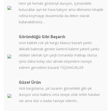
hem şık hemde gösterişli duruyor, içerisindeki
kutucuklar ayrı bir hava katıyor ama dilerseniz kitaplık
rafına koymayıp duvarınızda da dekor olarak
kullanabilirsiniz...
.
Göründüğü Gibi Başarılı
ürün kaliteli cok şık kargo kılavuz basarlı yanlız
dıkkatli bakmak gerekır kantrol kalemi yaterli yanlız
vidaları sıkmak için şarjlı tornavida matkap olursa
işiniz daha kolay olur almak istiyenlere tavsiye
ederim gercekten basarılı TEŞEKKÜRLER
.
Güzel Ürün
Hızlı kargolama, şık tasarım görseldeki gibi şık
duruyor ürün kalitesi orta seviye ufak tefek hataları
var ama olur o kadar tavsiye ederim...
.