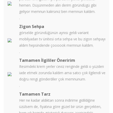
hemen. Düşünmeden alın derim göründügü gibi
geliyor memnun kalırsınız ben memnun kaldım.
.
Zigon Sehpa
görselde göründüğünün aynısı geldi variant
mobilyadan tv ünitesi orta sehpa ve bu zigon sehpayı
aldım hepsindende çoooook memnun kaldım.
.
Tamamen İlgililer Öneririm
Resimdeki krem yerler ceviz renginde geldi o yüzden
iade etmek zorunda kaldım ama satıcı çok ilgilendi ve
doğru rengi gönderdiler çok memnunum.
.
Tamamen Tarz
Her ne kadar aldıktan sonra indirime gidildiğine
üzülsem de, fiyatına göre güzel bir ürün gerçekten,
hem şık hemde gösterişli duruyor, içerisindeki