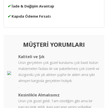
✔
İade & Değişim Avantajı
✔
Kapıda Ödeme Fırsatı
MÜŞTERİ YORUMLARI
Kaliteli ve Şık
Ürün gerçekten çok güzel kurulumu çok basit bütün
malzemeleri fazlası ile var paketlemesi çok özenli ve
düzgündü çok şık alırken şüphe ile aldım ama iyiki
almışım kargoda gerçekten hızlıydı.
.
Kesinlikle Almalısınız
Ürün çok güzel geldi. Tam istediğim gibi ama bir
parcası kırık geldi. Aynı parcanın yenisi yolladılar