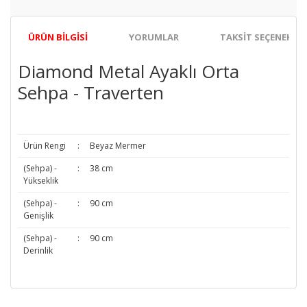
ÜRÜN BILGISI
YORUMLAR
TAKSIT SEÇENEKLER
Diamond Metal Ayaklı Orta
Sehpa - Traverten
Ürün Rengi
:
Beyaz Mermer
(Sehpa) -
:
38 cm
Yükseklik
(Sehpa) -
:
90 cm
Genişlik
(Sehpa) -
:
90 cm
Derinlik
Bu ürünün fiyat bilgisi, resim, ürün açıklamalarında ve diğer