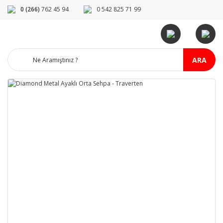
0 (266)
762 45 94
0 542 825 71 99
ARA