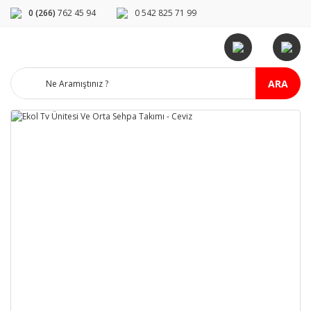
0 (266)
762 45 94
0 542 825 71 99
ARA