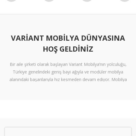
VARIANT MOBILYA DÜNYASINA
HOŞ GELDINIZ
Bir aile şirketi olarak başlayan Variant Mobilya’nın yolculuğu,
Türkiye genelindeki geniş bayi ağıyla ve modüler mobilya
alanındaki başarılarıyla hız kesmeden devam ediyor. Mobilya
sektöründe alışılmışın ötesine geçen tasarımlara ve klişelerden
arınmış modellere sahip olan Variant Mobilya, içinize sinen ferah
yaşam alanları oluşturmanız için nitelikli mobilya seçeneklerini
beğeninize sunuyor.
Kalite standartlarını yüksek derecede karşılayan itinalı üretim
süreçlerimiz sayesinde mobilyanızdan alacağınız verimi en