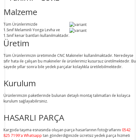
Malzeme
Tüm Ürünlerimizde
1.Sınıf
Melaminli Yonga Levha ve
1.Sınıf
kenar bantları kullanılmaktadır.
Üretim
Tüm Ürünlerimizin üretiminde
CNC Makine
ler kullanılmaktadır. Neredeyse
sıfır hata ile çalışan bu makineler ile ürünlerimiz kusursuz üretilmektedir. Bu
sayede
yıllar sonra
bile
yedek parçalar
kolaylıkla üretilebilmektedir.
Kurulum
Ürünlerimizin paketlerinde bulunan
detaylı montaj talimatları
ile kolayca
kurulum sağlayabilirsiniz.
HASARLI PARÇA
Kargoda taşıma esnasında oluşan parça hasarlarının fotoğraflarını
0542
825 7199'a Whatsapp
tan gönderdiğinizde ücretsiz yedek parça hizmeti