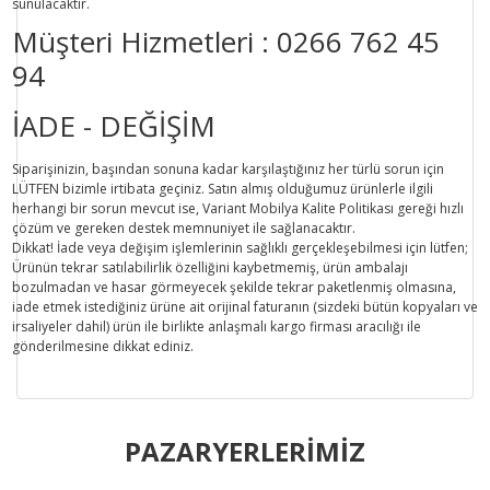
sunulacaktır.
Müşteri Hizmetleri :
0266 762 45
94
İADE - DEĞİŞİM
Siparişinizin, başından sonuna kadar karşılaştığınız her türlü sorun için
LÜTFEN bizimle irtibata geçiniz. Satın almış olduğumuz ürünlerle ilgili
herhangi bir sorun mevcut ise, Variant Mobilya Kalite Politikası gereği hızlı
çözüm ve gereken destek memnuniyet ile sağlanacaktır.
Dikkat!
İade veya değişim işlemlerinin sağlıklı gerçekleşebilmesi için lütfen;
Ürünün tekrar satılabilirlik özelliğini kaybetmemiş, ürün ambalajı
bozulmadan ve hasar görmeyecek şekilde tekrar paketlenmiş olmasına,
iade etmek istediğiniz ürüne ait orijinal faturanın (sizdeki bütün kopyaları ve
irsaliyeler dahil) ürün ile birlikte anlaşmalı kargo firması aracılığı ile
gönderilmesine dikkat ediniz.
Bu ürünün fiyat bilgisi, resim, ürün açıklamalarında ve diğer
konularda yetersiz gördüğünüz noktaları öneri formunu
PAZARYERLERİMİZ
Bu ürüne ilk yorumu siz yapın!
kullanarak tarafımıza iletebilirsiniz.
Görüş ve önerileriniz için teşekkür ederiz.