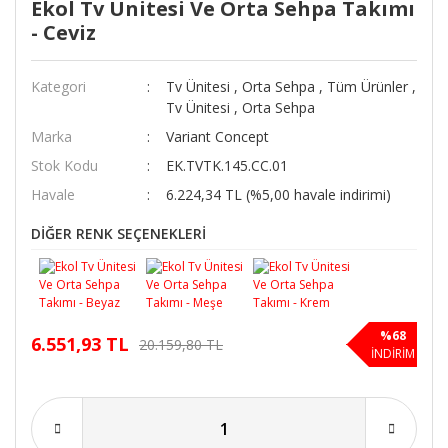
Ekol Tv Ünitesi Ve Orta Sehpa Takımı
- Ceviz
Kategori
Tv Ünitesi
,
Orta Sehpa
,
Tüm Ürünler
,
Tv Ünitesi
,
Orta Sehpa
Marka
Variant Concept
Stok Kodu
EK.TVTK.145.CC.01
Havale
6.224,34 TL (%5,00 havale indirimi)
DİĞER RENK SEÇENEKLERİ
%68
6.551,93 TL
20.159,80 TL
İNDİRİM