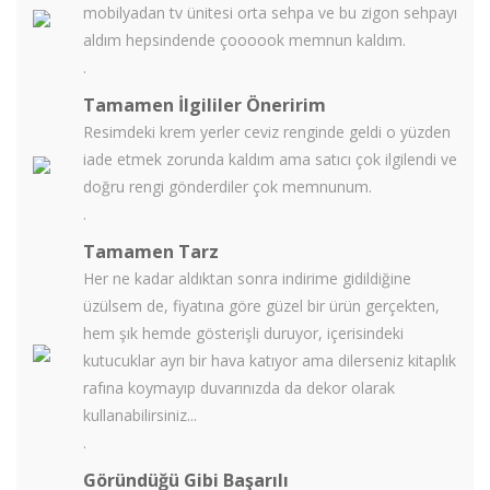
mobilyadan tv ünitesi orta sehpa ve bu zigon sehpayı
aldım hepsindende çoooook memnun kaldım.
.
Tamamen İlgililer Öneririm
Resimdeki krem yerler ceviz renginde geldi o yüzden
iade etmek zorunda kaldım ama satıcı çok ilgilendi ve
doğru rengi gönderdiler çok memnunum.
.
Tamamen Tarz
Her ne kadar aldıktan sonra indirime gidildiğine
üzülsem de, fiyatına göre güzel bir ürün gerçekten,
hem şık hemde gösterişli duruyor, içerisindeki
kutucuklar ayrı bir hava katıyor ama dilerseniz kitaplık
rafına koymayıp duvarınızda da dekor olarak
kullanabilirsiniz...
.
Göründüğü Gibi Başarılı