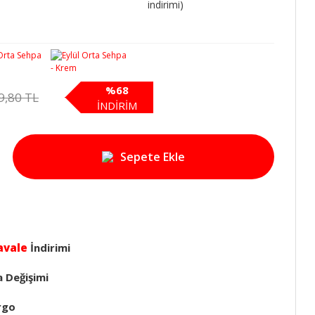
indirimi)
%68
9,80 TL
İNDİRİM
Sepete Ekle
avale
İndirimi
a Değişimi
rgo