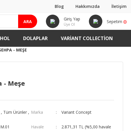
Blog
Hakkımızda
İletişim
Giriş Yap
ARA
Sepetim
(
)
Üye Ol
-HOL
DOLAPLAR
VARIANT COLLECTION
SEHPA - MEŞE
a - Meşe
,
Tüm Ürünler
,
Marka
Variant Concept
SM.01
Havale
2.871,31 TL (%5,00 havale