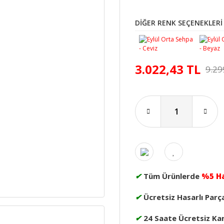
DİĞER RENK SEÇENEKLERİ
3.022,43 TL
9.29
✔
Tüm Ürünlerde
%5 H
✔
Ücretsiz Hasarlı Parç
✔
24 Saate Ücretsiz Ka