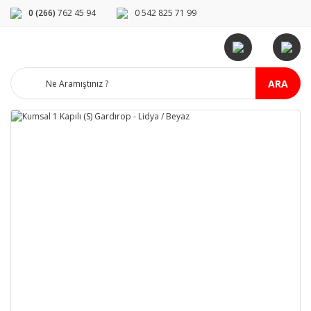
0 (266)
762 45 94
0 542 825 71 99
ARA