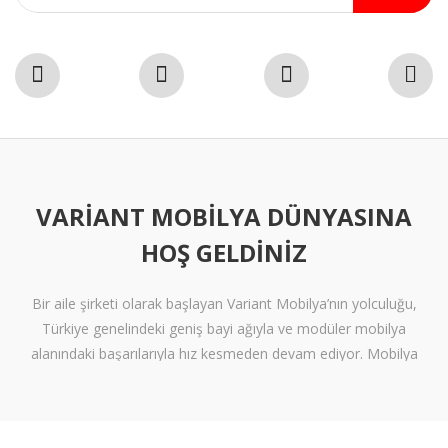
VARIANT MOBILYA DÜNYASINA
HOŞ GELDINIZ
Bir aile şirketi olarak başlayan Variant Mobilya’nın yolculuğu,
Türkiye genelindeki geniş bayi ağıyla ve modüler mobilya
alanındaki başarılarıyla hız kesmeden devam ediyor. Mobilya
sektöründe alışılmışın ötesine geçen tasarımlara ve klişelerden
arınmış modellere sahip olan Variant Mobilya, içinize sinen ferah
yaşam alanları oluşturmanız için nitelikli mobilya seçeneklerini