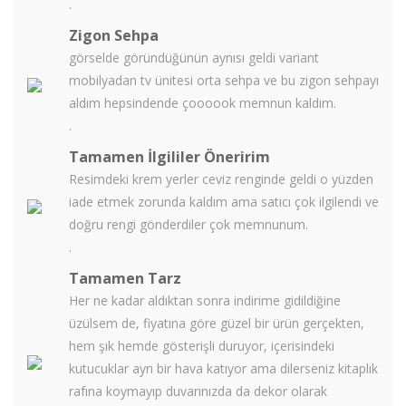
.
Zigon Sehpa
görselde göründüğünün aynısı geldi variant
mobilyadan tv ünitesi orta sehpa ve bu zigon sehpayı
aldım hepsindende çoooook memnun kaldım.
.
Tamamen İlgililer Öneririm
Resimdeki krem yerler ceviz renginde geldi o yüzden
iade etmek zorunda kaldım ama satıcı çok ilgilendi ve
doğru rengi gönderdiler çok memnunum.
.
Tamamen Tarz
Her ne kadar aldıktan sonra indirime gidildiğine
üzülsem de, fiyatına göre güzel bir ürün gerçekten,
hem şık hemde gösterişli duruyor, içerisindeki
kutucuklar ayrı bir hava katıyor ama dilerseniz kitaplık
rafına koymayıp duvarınızda da dekor olarak