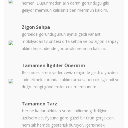
hemen. Düşünmeden alın derim göründügü gibi
geliyor memnun kalırsınız ben memnun kaldım.
.
Zigon Sehpa
görselde göründüğünün aynısı geldi variant
mobilyadan tv ünitesi orta sehpa ve bu zigon sehpayı
aldım hepsindende çoooook memnun kaldım.
.
Tamamen İlgililer Öneririm
Resimdeki krem yerler ceviz renginde geldi o yüzden
iade etmek zorunda kaldım ama satıcı çok ilgilendi ve
doğru rengi gönderdiler çok memnunum.
.
Tamamen Tarz
Her ne kadar aldıktan sonra indirime gidildiğine
üzülsem de, fiyatına göre güzel bir ürün gerçekten,
hem şık hemde gösterişli duruyor, içerisindeki