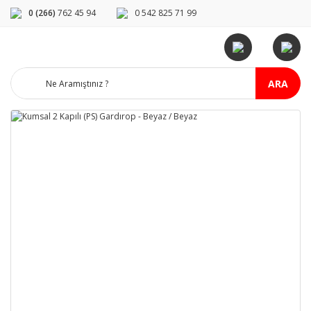
0 (266)
762 45 94
0 542 825 71 99
ARA