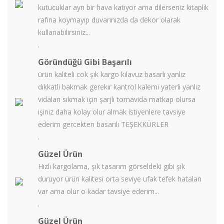
kutucuklar ayrı bir hava katıyor ama dilerseniz kitaplık
rafına koymayıp duvarınızda da dekor olarak
kullanabilirsiniz...
.
Göründüğü Gibi Başarılı
ürün kaliteli cok şık kargo kılavuz basarlı yanlız
dıkkatli bakmak gerekır kantrol kalemi yaterli yanlız
vidaları sıkmak için şarjlı tornavida matkap olursa
işiniz daha kolay olur almak istiyenlere tavsiye
ederim gercekten basarılı TEŞEKKÜRLER
.
Güzel Ürün
Hızlı kargolama, şık tasarım görseldeki gibi şık
duruyor ürün kalitesi orta seviye ufak tefek hataları
var ama olur o kadar tavsiye ederim...
.
Güzel Ürün