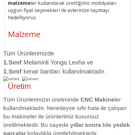
malzeme
ler kullanılarak ürettiğimiz mobilyaları
uygun
fiyat seçenekleri ile
evlerinize taşımayı
hedefliyoruz.
Malzeme
Tüm Ürünlerimizde
1.Sınıf
Melaminli Yonga Levha ve
1.Sınıf
kenar bantları kullanılmaktadır.
Üretim
Tüm Ürünlerimizin üretiminde
CNC Makine
ler
kullanılmaktadır. Neredeyse sıfır hata ile çalışan
bu makineler ile ürünlerimiz kusursuz
üretilmektedir. Bu sayede
yıllar sonra
bile
yedek
parçalar
kolaylıkla üretilebilmektedir.