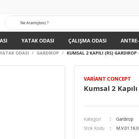
ASI
YATAK ODASI
ÇALIŞMA ODASI
ANTRE
YATAK ODASI
GARDIROP
KUMSAL 2 KAPILI (RS) GARDIROP 
VARIANT CONCEPT
Kumsal 2 Kapılı 
Kategori
Gardırop
Stok Kodu
M.V.01.16.