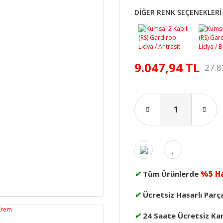
DİĞER RENK SEÇENEKLERİ
9.047,94 TL
27.8
✔
Tüm Ürünlerde
%5 H
✔
Ücretsiz Hasarlı Parç
✔
24 Saate Ücretsiz Ka