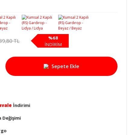
%68
39,80 TL
İNDİRİM
Sepete Ekle
avale
İndirimi
a Değişimi
rgo