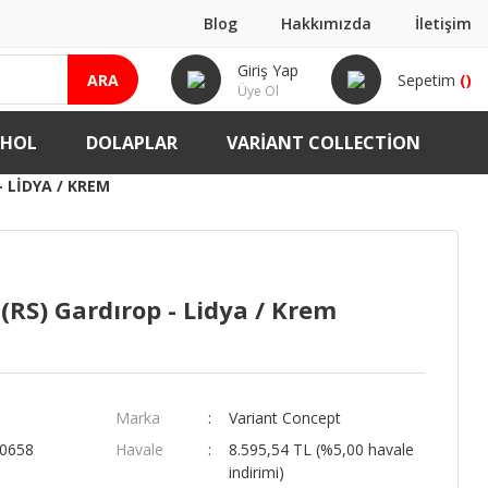
Blog
Hakkımızda
İletişim
Giriş Yap
ARA
Sepetim
(
)
Üye Ol
-HOL
DOLAPLAR
VARIANT COLLECTION
- LIDYA / KREM
(RS) Gardırop - Lidya / Krem
Marka
Variant Concept
00658
Havale
8.595,54 TL (%5,00 havale
indirimi)