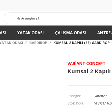
ASI
YATAK ODASI
ÇALIŞMA ODASI
ANTRE
YATAK ODASI
GARDIROP
KUMSAL 2 KAPILI (SS) GARDIROP -
VARIANT CONCEPT
Kumsal 2 Kapılı 
Kategori
Gardırop
Stok Kodu
M.V.01.16.