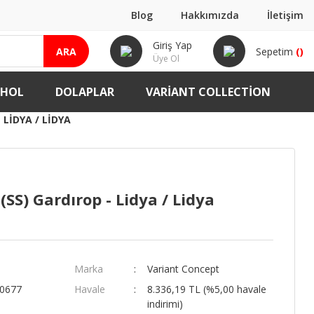
Blog
Hakkımızda
İletişim
Giriş Yap
ARA
Sepetim
(
)
Üye Ol
-HOL
DOLAPLAR
VARIANT COLLECTION
 LIDYA / LIDYA
(SS) Gardırop - Lidya / Lidya
Marka
Variant Concept
00677
Havale
8.336,19 TL (%5,00 havale
indirimi)