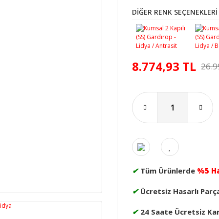
DİĞER RENK SEÇENEKLERİ
8.774,93 TL
26.9
✔
Tüm Ürünlerde
%5 H
✔
Ücretsiz Hasarlı Parç
✔
24 Saate Ücretsiz Ka