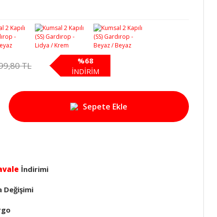
%68
99,80 TL
İNDİRİM
Sepete Ekle
avale
İndirimi
a Değişimi
rgo