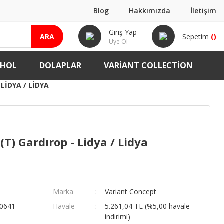
Blog
Hakkımızda
İletişim
Giriş Yap
ARA
Sepetim
(
)
Üye Ol
-HOL
DOLAPLAR
VARIANT COLLECTION
 LIDYA / LIDYA
(T) Gardırop - Lidya / Lidya
Marka
Variant Concept
00641
Havale
5.261,04 TL (%5,00 havale
indirimi)