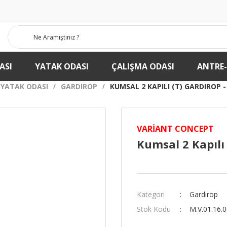
ASI
YATAK ODASI
ÇALIŞMA ODASI
ANTRE
YATAK ODASI
GARDIROP
KUMSAL 2 KAPILI (T) GARDIROP -
VARIANT CONCEPT
Kumsal 2 Kapılı 
Kategori
Gardırop
Stok Kodu
M.V.01.16.