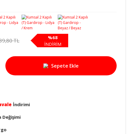
%68
39,80 TL
İNDİRİM
Sepete Ekle
avale
İndirimi
a Değişimi
rgo