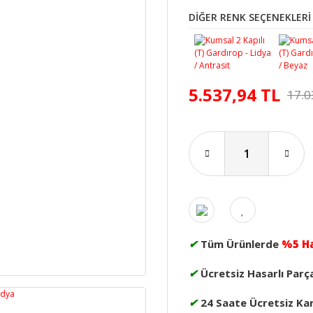
DİĞER RENK SEÇENEKLERİ
5.537,94 TL
17.0
✔
Tüm Ürünlerde
%5 H
✔
Ücretsiz Hasarlı Parç
✔
24 Saate Ücretsiz Ka