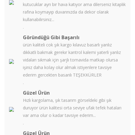
kutucuklar ayrı bir hava katıyor ama dilerseniz kitaplık
rafına koymayıp duvarınızda da dekor olarak
kullanabilirsiniz...
.
Göründüğü Gibi Başarılı
ürün kaliteli cok şık kargo kılavuz basarlı yanlız
dıkkatli bakmak gerekır kantrol kalemi yaterli yanlız
vidaları sıkmak için şarjlı tornavida matkap olursa
işiniz daha kolay olur almak istiyenlere tavsiye
ederim gercekten basarılı TEŞEKKÜRLER
.
Güzel Ürün
Hızlı kargolama, şık tasarım görseldeki gibi şık
duruyor ürün kalitesi orta seviye ufak tefek hataları
var ama olur o kadar tavsiye ederim...
.
Güzel Ürün