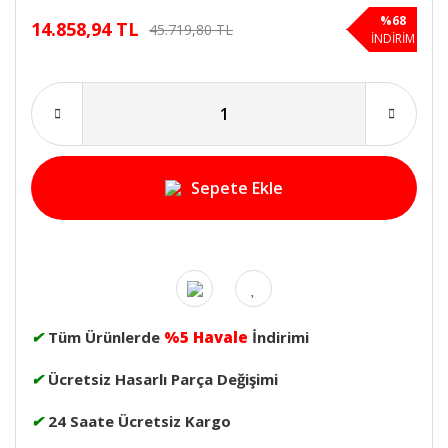
%68
14.858,94 TL
45.719,80 TL
İNDİRİM
Sepete Ekle
✔
Tüm Ürünlerde
%5 Havale
İndirimi
✔
Ücretsiz Hasarlı Parça Değişimi
✔
24 Saate Ücretsiz Kargo