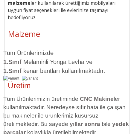
malzeme
ler kullanılarak ürettiğimiz mobilyaları
uygun
fiyat seçenekleri ile
evlerinize taşımayı
hedefliyoruz.
Malzeme
Tüm Ürünlerimizde
1.Sınıf
Melaminli Yonga Levha ve
1.Sınıf
kenar bantları kullanılmaktadır.
Üretim
Tüm Ürünlerimizin üretiminde
CNC Makine
ler
kullanılmaktadır. Neredeyse sıfır hata ile çalışan
bu makineler ile ürünlerimiz kusursuz
üretilmektedir. Bu sayede
yıllar sonra
bile
yedek
parçalar
kolaylıkla üretilebilmektedir.