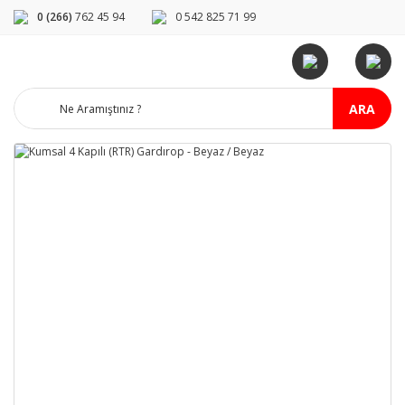
0 (266)
762 45 94
0 542 825 71 99
ARA