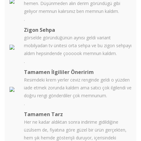
hemen. Düşünmeden alın derim göründügü gibi
geliyor memnun kalırsınız ben memnun kaldım.
.
Zigon Sehpa
görselde göründüğünün aynısı geldi variant
mobilyadan tv ünitesi orta sehpa ve bu zigon sehpayı
aldım hepsindende çoooook memnun kaldım.
.
Tamamen İlgililer Öneririm
Resimdeki krem yerler ceviz renginde geldi o yüzden
iade etmek zorunda kaldım ama satıcı çok ilgilendi ve
doğru rengi gönderdiler çok memnunum.
.
Tamamen Tarz
Her ne kadar aldıktan sonra indirime gidildiğine
üzülsem de, fiyatına göre güzel bir ürün gerçekten,
hem şık hemde gösterişli duruyor, içerisindeki