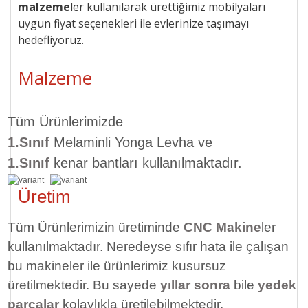
malzeme
ler kullanılarak ürettiğimiz mobilyaları
uygun
fiyat seçenekleri ile
evlerinize taşımayı
hedefliyoruz.
Malzeme
Tüm Ürünlerimizde
1.Sınıf
Melaminli Yonga Levha ve
1.Sınıf
kenar bantları kullanılmaktadır.
Üretim
Tüm Ürünlerimizin üretiminde
CNC Makine
ler
kullanılmaktadır. Neredeyse sıfır hata ile çalışan
bu makineler ile ürünlerimiz kusursuz
üretilmektedir. Bu sayede
yıllar sonra
bile
yedek
parçalar
kolaylıkla üretilebilmektedir.