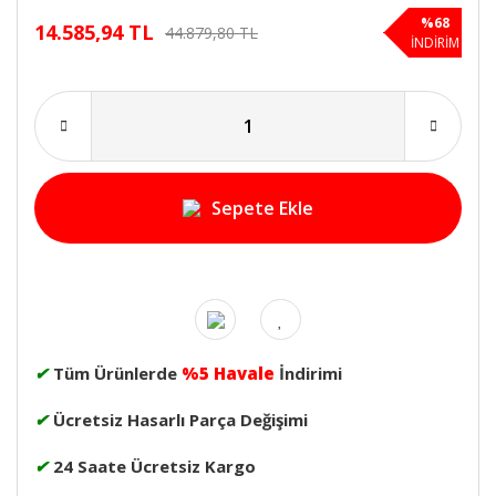
%68
14.585,94 TL
44.879,80 TL
İNDİRİM
Sepete Ekle
✔
Tüm Ürünlerde
%5 Havale
İndirimi
✔
Ücretsiz Hasarlı Parça Değişimi
✔
24 Saate Ücretsiz Kargo