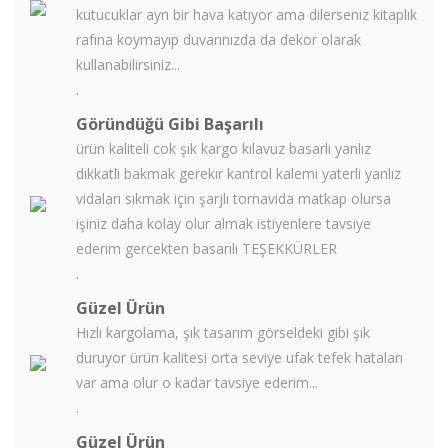
kutucuklar ayrı bir hava katıyor ama dilerseniz kitaplık
rafına koymayıp duvarınızda da dekor olarak
kullanabilirsiniz...
.
Göründüğü Gibi Başarılı
ürün kaliteli cok şık kargo kılavuz basarlı yanlız
dıkkatli bakmak gerekır kantrol kalemi yaterli yanlız
vidaları sıkmak için şarjlı tornavida matkap olursa
işiniz daha kolay olur almak istiyenlere tavsiye
ederim gercekten basarılı TEŞEKKÜRLER
.
Güzel Ürün
Hızlı kargolama, şık tasarım görseldeki gibi şık
duruyor ürün kalitesi orta seviye ufak tefek hataları
var ama olur o kadar tavsiye ederim...
.
Güzel Ürün