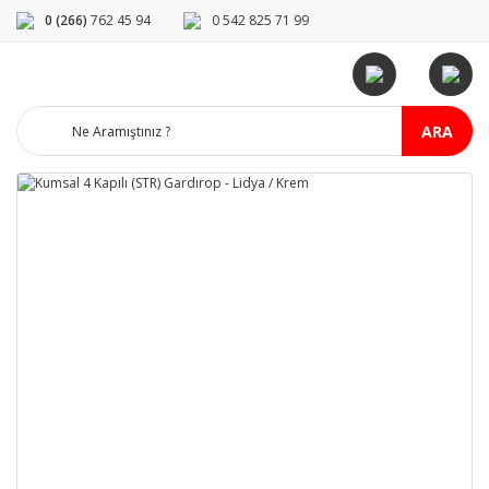
0 (266)
762 45 94
0 542 825 71 99
ARA