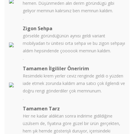
hemen. Düşünmeden alın derim göründügü gibi
geliyor memnun kalırsınız ben memnun kaldım.
.
Zigon Sehpa
görselde göründüğünün aynısı geldi variant
mobilyadan tv ünitesi orta sehpa ve bu zigon sehpayı
aldım hepsindende çoooook memnun kaldım.
.
Tamamen İlgililer Öneririm
Resimdeki krem yerler ceviz renginde geldi o yüzden
iade etmek zorunda kaldım ama satıcı çok ilgilendi ve
doğru rengi gönderdiler çok memnunum.
.
Tamamen Tarz
Her ne kadar aldıktan sonra indirime gidildiğine
üzülsem de, fiyatına göre güzel bir ürün gerçekten,
hem şık hemde gösterişli duruyor, içerisindeki