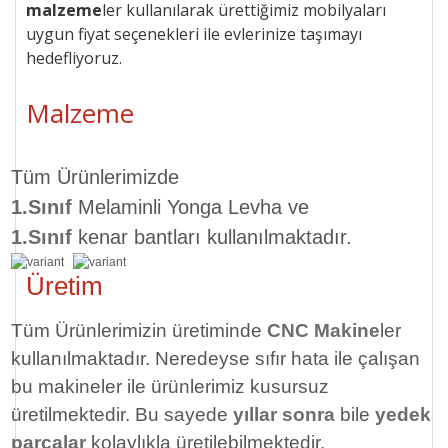
malzeme
ler kullanılarak ürettiğimiz mobilyaları
uygun
fiyat seçenekleri ile
evlerinize taşımayı
hedefliyoruz.
Malzeme
Tüm Ürünlerimizde
1.Sınıf
Melaminli Yonga Levha ve
1.Sınıf
kenar bantları kullanılmaktadır.
Üretim
Tüm Ürünlerimizin üretiminde
CNC Makine
ler
kullanılmaktadır. Neredeyse sıfır hata ile çalışan
bu makineler ile ürünlerimiz kusursuz
üretilmektedir. Bu sayede
yıllar sonra
bile
yedek
parçalar
kolaylıkla üretilebilmektedir.