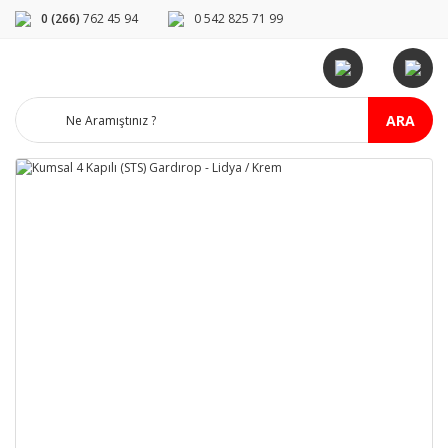
0 (266)
762 45 94
0 542 825 71 99
ARA