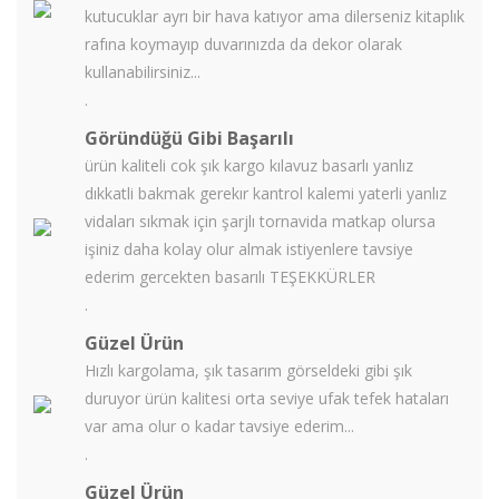
kutucuklar ayrı bir hava katıyor ama dilerseniz kitaplık
rafına koymayıp duvarınızda da dekor olarak
kullanabilirsiniz...
.
Göründüğü Gibi Başarılı
ürün kaliteli cok şık kargo kılavuz basarlı yanlız
dıkkatli bakmak gerekır kantrol kalemi yaterli yanlız
vidaları sıkmak için şarjlı tornavida matkap olursa
işiniz daha kolay olur almak istiyenlere tavsiye
ederim gercekten basarılı TEŞEKKÜRLER
.
Güzel Ürün
Hızlı kargolama, şık tasarım görseldeki gibi şık
duruyor ürün kalitesi orta seviye ufak tefek hataları
var ama olur o kadar tavsiye ederim...
.
Güzel Ürün