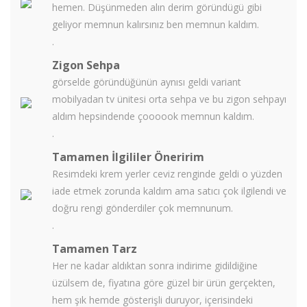
hemen. Düşünmeden alın derim göründügü gibi
geliyor memnun kalırsınız ben memnun kaldım.
.
Zigon Sehpa
görselde göründüğünün aynısı geldi variant
mobilyadan tv ünitesi orta sehpa ve bu zigon sehpayı
aldım hepsindende çoooook memnun kaldım.
.
Tamamen İlgililer Öneririm
Resimdeki krem yerler ceviz renginde geldi o yüzden
iade etmek zorunda kaldım ama satıcı çok ilgilendi ve
doğru rengi gönderdiler çok memnunum.
.
Tamamen Tarz
Her ne kadar aldıktan sonra indirime gidildiğine
üzülsem de, fiyatına göre güzel bir ürün gerçekten,
hem şık hemde gösterişli duruyor, içerisindeki