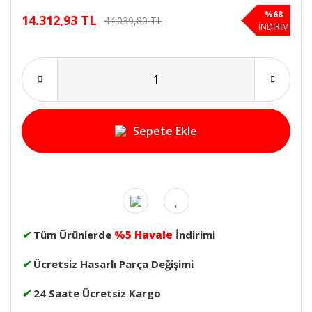
%68
14.312,93 TL
44.039,80 TL
İNDİRİM
Sepete Ekle
✔
Tüm Ürünlerde
%5 Havale
İndirimi
✔
Ücretsiz Hasarlı Parça Değişimi
✔
24 Saate Ücretsiz Kargo