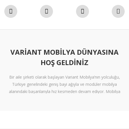
VARIANT MOBILYA DÜNYASINA
HOŞ GELDINIZ
Bir aile şirketi olarak başlayan Variant Mobilya’nın yolculuğu,
Türkiye genelindeki geniş bayi ağıyla ve modüler mobilya
alanındaki başarılarıyla hız kesmeden devam ediyor. Mobilya
sektöründe alışılmışın ötesine geçen tasarımlara ve klişelerden
arınmış modellere sahip olan Variant Mobilya, içinize sinen ferah
yaşam alanları oluşturmanız için nitelikli mobilya seçeneklerini
beğeninize sunuyor.