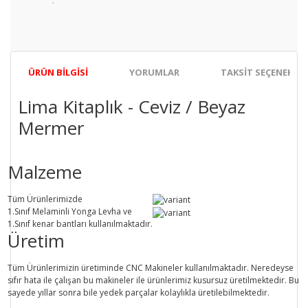
ÜRÜN BILGISI
YORUMLAR
TAKSIT SEÇENEKLER
Lima Kitaplık - Ceviz / Beyaz
Mermer
Malzeme
Tüm Ürünlerimizde
1.Sınıf
Melaminli Yonga Levha ve
1.Sınıf
kenar bantları kullanılmaktadır.
Üretim
Tüm Ürünlerimizin üretiminde
CNC Makine
ler kullanılmaktadır. Neredeyse
sıfır hata ile çalışan bu makineler ile ürünlerimiz kusursuz üretilmektedir. Bu
sayede
yıllar sonra
bile
yedek parçalar
kolaylıkla üretilebilmektedir.