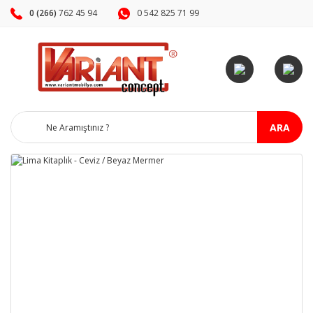
0 (266)
762 45 94
0 542 825 71 99
ARA