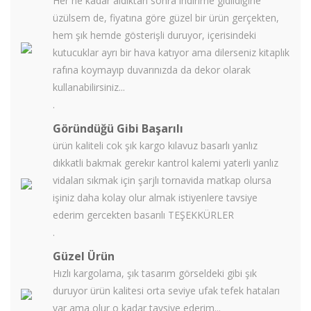
Her ne kadar aldıktan sonra indirime gidildiğine
üzülsem de, fiyatına göre güzel bir ürün gerçekten,
hem şık hemde gösterişli duruyor, içerisindeki
kutucuklar ayrı bir hava katıyor ama dilerseniz kitaplık
rafına koymayıp duvarınızda da dekor olarak
kullanabilirsiniz...
.
Göründüğü Gibi Başarılı
ürün kaliteli cok şık kargo kılavuz basarlı yanlız
dıkkatli bakmak gerekır kantrol kalemi yaterli yanlız
vidaları sıkmak için şarjlı tornavida matkap olursa
işiniz daha kolay olur almak istiyenlere tavsiye
ederim gercekten basarılı TEŞEKKÜRLER
.
Güzel Ürün
Hızlı kargolama, şık tasarım görseldeki gibi şık
duruyor ürün kalitesi orta seviye ufak tefek hataları
var ama olur o kadar tavsiye ederim...