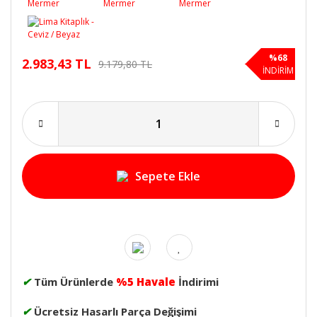
%68
2.983,43 TL
9.179,80 TL
İNDİRİM
Sepete Ekle
✔
Tüm Ürünlerde
%5 Havale
İndirimi
✔
Ücretsiz Hasarlı Parça Değişimi