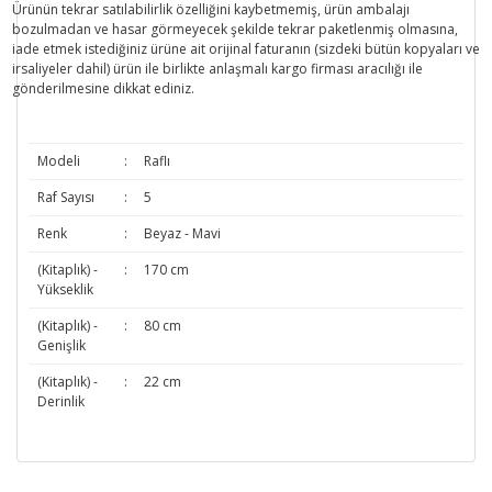
Ürünün tekrar satılabilirlik özelliğini kaybetmemiş, ürün ambalajı
bozulmadan ve hasar görmeyecek şekilde tekrar paketlenmiş olmasına,
iade etmek istediğiniz ürüne ait orijinal faturanın (sizdeki bütün kopyaları ve
irsaliyeler dahil) ürün ile birlikte anlaşmalı kargo firması aracılığı ile
gönderilmesine dikkat ediniz.
Modeli
:
Raflı
Raf Sayısı
:
5
Renk
:
Beyaz - Mavi
(Kitaplık) -
:
170 cm
Yükseklik
(Kitaplık) -
:
80 cm
Genişlik
(Kitaplık) -
:
22 cm
Derinlik
Bu ürünün fiyat bilgisi, resim, ürün açıklamalarında ve diğer