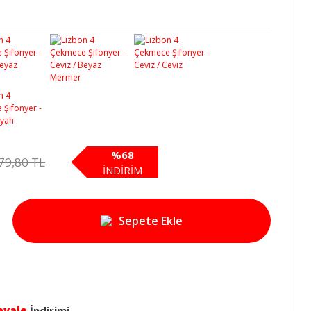
%68
79,80 TL
İNDİRİM
Sepete Ekle
avale
İndirimi