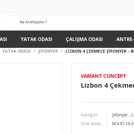
ASI
YATAK ODASI
ÇALIŞMA ODASI
ANTRE
YATAK ODASI
ŞIFONYER
LIZBON 4 ÇEKMECE ŞIFONYER - B
VARIANT CONCEPT
Lizbon 4 Çekmec
Kategori
Şifonyer
,
L
Stok Kodu
M.V.01.16.