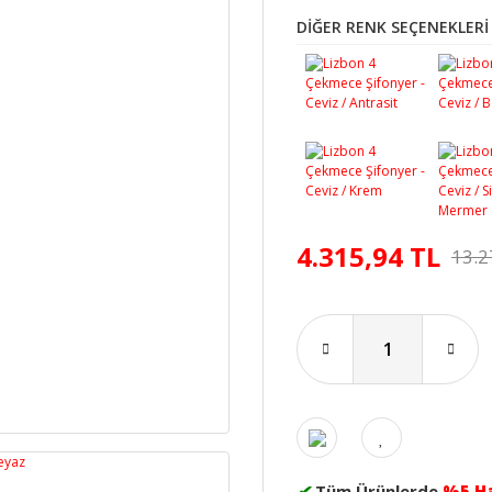
DİĞER RENK SEÇENEKLERİ
4.315,94 TL
13.2
✔
Tüm Ürünlerde
%5 H