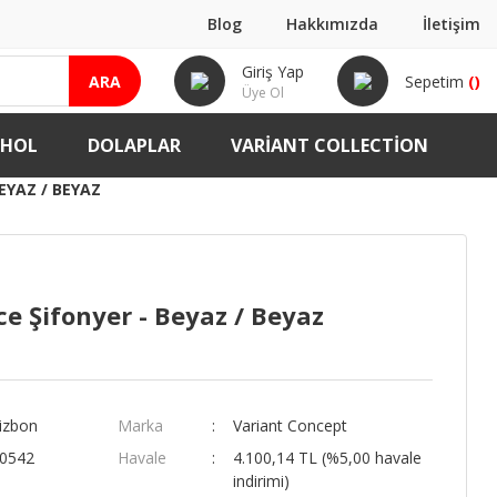
Blog
Hakkımızda
İletişim
Giriş Yap
ARA
Sepetim
(
)
Üye Ol
-HOL
DOLAPLAR
VARIANT COLLECTION
EYAZ / BEYAZ
e Şifonyer - Beyaz / Beyaz
izbon
Marka
Variant Concept
00542
Havale
4.100,14 TL (%5,00 havale
indirimi)