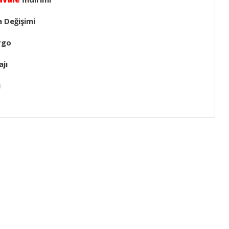
a Değişimi
rgo
jı
ı