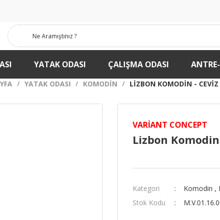
ASI
YATAK ODASI
ÇALIŞMA ODASI
ANTRE
YFA
YATAK ODASI
KOMODIN
LIZBON KOMODIN - CEVIZ
VARIANT CONCEPT
Lizbon Komodin 
Kategori
Komodin
,
Stok Kodu
M.V.01.16.