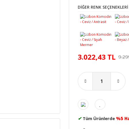
DİĞER RENK SEÇENEKLERİ
3.022,43 TL
9.29
✔
Tüm Ürünlerde
%5 H