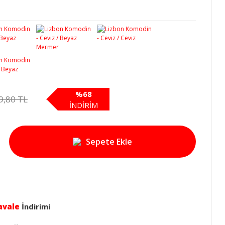
%68
9,80 TL
İNDİRİM
Sepete Ekle
avale
İndirimi