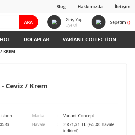
Blog
Hakkımızda
İletişim
Giriş Yap
ARA
Sepetim
(
)
Üye Ol
-HOL
DOLAPLAR
VARIANT COLLECTION
 / KREM
- Ceviz / Krem
Lizbon
Marka
Variant Concept
00533
Havale
2.871,31 TL (%5,00 havale
indirimi)