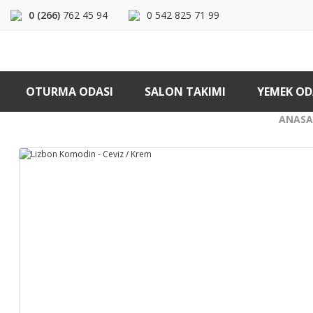
0 (266)
762 45 94
0 542 825 71 99
OTURMA ODASI
SALON TAKIMI
YEMEK OD
ANASA