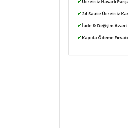
✔
Ücretsiz Hasarlı Parç
✔
24 Saate Ücretsiz Ka
✔
İade & Değişim Avanta
✔
Kapıda Ödeme Fırsat