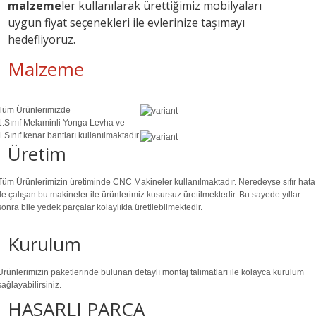
malzeme
ler kullanılarak ürettiğimiz mobilyaları
uygun
fiyat seçenekleri ile
evlerinize taşımayı
hedefliyoruz.
Malzeme
Tüm Ürünlerimizde
1.Sınıf
Melaminli Yonga Levha ve
1.Sınıf
kenar bantları kullanılmaktadır.
Üretim
Tüm Ürünlerimizin üretiminde
CNC Makine
ler kullanılmaktadır. Neredeyse sıfır hata
ile çalışan bu makineler ile ürünlerimiz kusursuz üretilmektedir. Bu sayede
yıllar
sonra
bile
yedek parçalar
kolaylıkla üretilebilmektedir.
Kurulum
Ürünlerimizin paketlerinde bulunan
detaylı montaj talimatları
ile kolayca kurulum
sağlayabilirsiniz.
HASARLI PARÇA