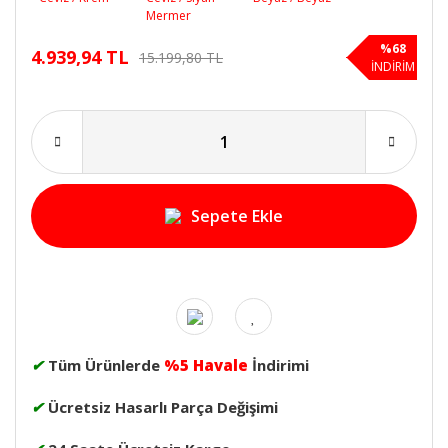
%68
4.939,94 TL
15.199,80 TL
İNDİRİM
Sepete Ekle
✔
Tüm Ürünlerde
%5 Havale
İndirimi
✔
Ücretsiz Hasarlı Parça Değişimi