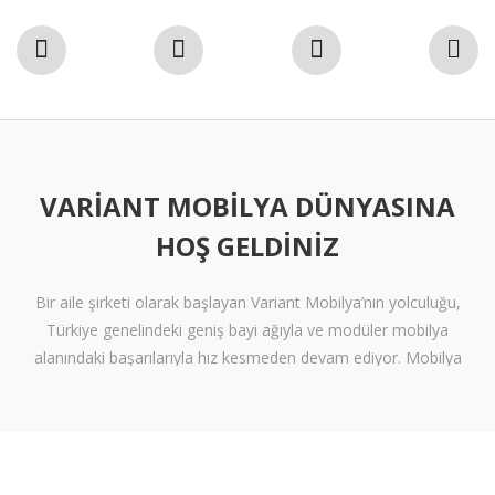
VARIANT MOBILYA DÜNYASINA
HOŞ GELDINIZ
Bir aile şirketi olarak başlayan Variant Mobilya’nın yolculuğu,
Türkiye genelindeki geniş bayi ağıyla ve modüler mobilya
alanındaki başarılarıyla hız kesmeden devam ediyor. Mobilya
sektöründe alışılmışın ötesine geçen tasarımlara ve klişelerden
arınmış modellere sahip olan Variant Mobilya, içinize sinen ferah
yaşam alanları oluşturmanız için nitelikli mobilya seçeneklerini
beğeninize sunuyor.