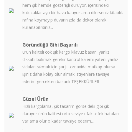
hem şık hemde gösterişli duruyor, içerisindeki
kutucuklar ayrı bir hava katıyor ama dilerseniz kitaplık
rafına koymayıp duvarınızda da dekor olarak
kullanabilirsiniz...
.
Göründüğü Gibi Başarılı
ürün kaliteli cok şık kargo kılavuz basarlı yanlız
dıkkatli bakmak gerekır kantrol kalemi yaterli yanlız
vidaları sıkmak için şarjlı tornavida matkap olursa
işiniz daha kolay olur almak istiyenlere tavsiye
ederim gercekten basarılı TEŞEKKÜRLER
.
Güzel Ürün
Hızlı kargolama, şık tasarım görseldeki gibi şık
duruyor ürün kalitesi orta seviye ufak tefek hataları
var ama olur o kadar tavsiye ederim...
.