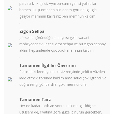
parcası kırık geldi. Aynı parcanın yenisi yolladılar
hemen. Düşünmeden alın derim göründügü gibi
geliyor memnun kalırsınız ben memnun kaldım.
.
Zigon Sehpa
görselde göründüğünün aynısı geldi variant
mobilyadan tv ünitesi orta sehpa ve bu zigon sehpayı
aldım hepsindende çoooook memnun kaldım.
.
Tamamen İlgililer Öneririm
Resimdeki krem yerler ceviz renginde geldi o yüzden
iade etmek zorunda kaldım ama satıcı çok ilgilendi ve
doğru rengi gönderdiler çok memnunum.
.
Tamamen Tarz
Her ne kadar aldıktan sonra indirime gidildiğine
üzülsem de, fiyatına göre güzel bir ürün gerçekten,