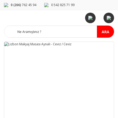
0 (266)
762 45 94
0 542 825 71 99
ARA