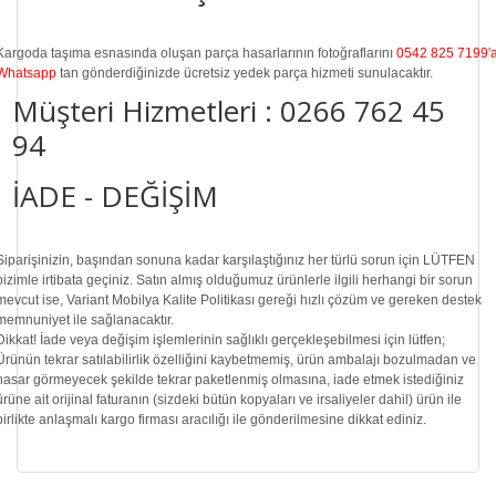
Kargoda taşıma esnasında oluşan parça hasarlarının fotoğraflarını
0542 825 7199'
Whatsapp
tan gönderdiğinizde ücretsiz yedek parça hizmeti sunulacaktır.
Müşteri Hizmetleri :
0266 762 45
94
İADE - DEĞİŞİM
Siparişinizin, başından sonuna kadar karşılaştığınız her türlü sorun için LÜTFEN
bizimle irtibata geçiniz. Satın almış olduğumuz ürünlerle ilgili herhangi bir sorun
mevcut ise, Variant Mobilya Kalite Politikası gereği hızlı çözüm ve gereken destek
memnuniyet ile sağlanacaktır.
Dikkat!
İade veya değişim işlemlerinin sağlıklı gerçekleşebilmesi için lütfen;
Ürünün tekrar satılabilirlik özelliğini kaybetmemiş, ürün ambalajı bozulmadan ve
hasar görmeyecek şekilde tekrar paketlenmiş olmasına, iade etmek istediğiniz
ürüne ait orijinal faturanın (sizdeki bütün kopyaları ve irsaliyeler dahil) ürün ile
birlikte anlaşmalı kargo firması aracılığı ile gönderilmesine dikkat ediniz.
Bu ürünün fiyat bilgisi, resim, ürün açıklamalarında ve diğer