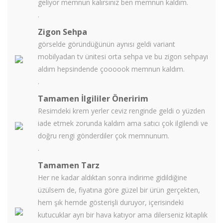
geliyor memnun kalırsınız ben memnun kaldım.
.
Zigon Sehpa
görselde göründüğünün aynısı geldi variant
mobilyadan tv ünitesi orta sehpa ve bu zigon sehpayı
aldım hepsindende çoooook memnun kaldım.
.
Tamamen İlgililer Öneririm
Resimdeki krem yerler ceviz renginde geldi o yüzden
iade etmek zorunda kaldım ama satıcı çok ilgilendi ve
doğru rengi gönderdiler çok memnunum.
.
Tamamen Tarz
Her ne kadar aldıktan sonra indirime gidildiğine
üzülsem de, fiyatına göre güzel bir ürün gerçekten,
hem şık hemde gösterişli duruyor, içerisindeki
kutucuklar ayrı bir hava katıyor ama dilerseniz kitaplık