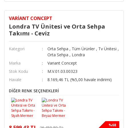
VARIANT CONCEPT
Londra TV Ünitesi ve Orta Sehpa
Takımı - Ceviz
Kategori
Orta Sehpa
,
Tüm Ürünler
,
Tv Ünitesi
,
Orta Sehpa
,
Londra
Marka
Variant Concept
Stok Kodu
M.V.01.03.00323
Havale
8.169,46 TL (%5,00 havale indirimi)
DİĞER RENK SEÇENEKLERİ
%68
8.599,43 TL
26.459,80 TL