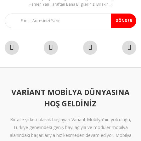
Gönder
Hemen Yan Taraftan Bana Bilgilerinizi Bırakın. :)
GÖNDER
VARIANT MOBILYA DÜNYASINA
HOŞ GELDINIZ
Bir aile şirketi olarak başlayan Variant Mobilya’nın yolculuğu,
Türkiye genelindeki geniş bayi ağıyla ve modüler mobilya
alanındaki başarılarıyla hız kesmeden devam ediyor. Mobilya