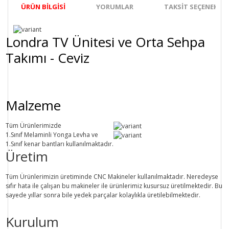
ÜRÜN BILGISI
YORUMLAR
TAKSIT SEÇENEKLER
Londra TV Ünitesi ve Orta Sehpa
Takımı - Ceviz
Malzeme
Tüm Ürünlerimizde
1.Sınıf
Melaminli Yonga Levha ve
1.Sınıf
kenar bantları kullanılmaktadır.
Üretim
Tüm Ürünlerimizin üretiminde
CNC Makine
ler kullanılmaktadır. Neredeyse
sıfır hata ile çalışan bu makineler ile ürünlerimiz kusursuz üretilmektedir. Bu
sayede
yıllar sonra
bile
yedek parçalar
kolaylıkla üretilebilmektedir.
Kurulum