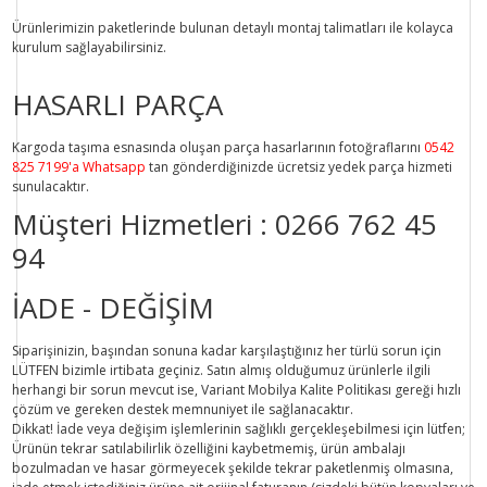
Ürünlerimizin paketlerinde bulunan
detaylı montaj talimatları
ile kolayca
kurulum sağlayabilirsiniz.
HASARLI PARÇA
Kargoda taşıma esnasında oluşan parça hasarlarının fotoğraflarını
0542
825 7199'a Whatsapp
tan gönderdiğinizde ücretsiz yedek parça hizmeti
sunulacaktır.
Müşteri Hizmetleri :
0266 762 45
94
İADE - DEĞİŞİM
Siparişinizin, başından sonuna kadar karşılaştığınız her türlü sorun için
LÜTFEN bizimle irtibata geçiniz. Satın almış olduğumuz ürünlerle ilgili
herhangi bir sorun mevcut ise, Variant Mobilya Kalite Politikası gereği hızlı
çözüm ve gereken destek memnuniyet ile sağlanacaktır.
Dikkat!
İade veya değişim işlemlerinin sağlıklı gerçekleşebilmesi için lütfen;
Ürünün tekrar satılabilirlik özelliğini kaybetmemiş, ürün ambalajı
bozulmadan ve hasar görmeyecek şekilde tekrar paketlenmiş olmasına,