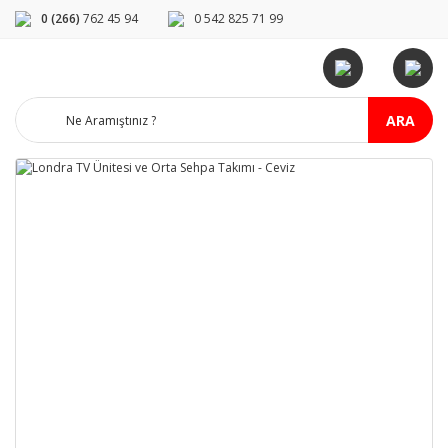
0 (266)
762 45 94
0 542 825 71 99
ARA