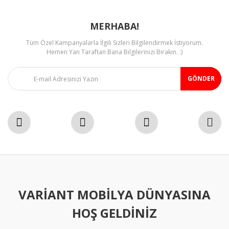
MERHABA!
Tüm Özel Kampanyalarla İlgili Sizleri Bilgilendirmek İstiyorum.
Gönder
Hemen Yan Taraftan Bana Bilgilerinizi Bırakın. :)
GÖNDER
VARIANT MOBILYA DÜNYASINA
HOŞ GELDINIZ