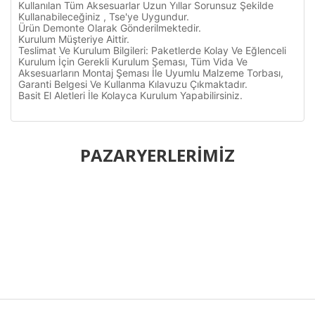
Kullanılan Tüm Aksesuarlar Uzun Yıllar Sorunsuz Şekilde
Kullanabileceğiniz , Tse'ye Uygundur.
Ürün Demonte Olarak Gönderilmektedir.
Kurulum Müşteriye Aittir.
Teslimat Ve Kurulum Bilgileri: Paketlerde Kolay Ve Eğlenceli
Kurulum İçin Gerekli Kurulum Şeması, Tüm Vida Ve
Aksesuarların Montaj Şeması İle Uyumlu Malzeme Torbası,
Garanti Belgesi Ve Kullanma Kılavuzu Çıkmaktadır.
Basit El Aletleri İle Kolayca Kurulum Yapabilirsiniz.
Bu ürünün fiyat bilgisi, resim, ürün açıklamalarında ve diğer
konularda yetersiz gördüğünüz noktaları öneri formunu
PAZARYERLERİMİZ
Bu ürüne ilk yorumu siz yapın!
kullanarak tarafımıza iletebilirsiniz.
Görüş ve önerileriniz için teşekkür ederiz.
Yorum Yaz
Ürün resmi kalitesiz, bozuk veya görüntülenemiyor.
Ürün açıklamasında eksik bilgiler bulunuyor.
Ürün bilgilerinde hatalar bulunuyor.
Ürün fiyatı diğer sitelerden daha pahalı.
Bu ürüne benzer farklı alternatifler olmalı.