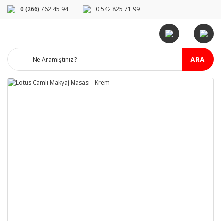
0 (266)
762 45 94
0 542 825 71 99
ARA