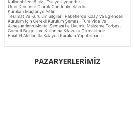
Kullanabileceğiniz , Tse'ye Uygundur.
Ürün Demonte Olarak Gönderilmektedir.
Kurulum Müşteriye Aittir.
Teslimat Ve Kurulum Bilgileri: Paketlerde Kolay Ve Eğlenceli
Kurulum İçin Gerekli Kurulum Şeması, Tüm Vida Ve
Aksesuarların Montaj Şeması İle Uyumlu Malzeme Torbası,
Garanti Belgesi Ve Kullanma Kılavuzu Çıkmaktadır.
Basit El Aletleri İle Kolayca Kurulum Yapabilirsiniz.
Bu ürünün fiyat bilgisi, resim, ürün açıklamalarında ve diğer
konularda yetersiz gördüğünüz noktaları öneri formunu
PAZARYERLERİMİZ
Bu ürüne ilk yorumu siz yapın!
kullanarak tarafımıza iletebilirsiniz.
Görüş ve önerileriniz için teşekkür ederiz.
Yorum Yaz
Ürün resmi kalitesiz, bozuk veya görüntülenemiyor.
Ürün açıklamasında eksik bilgiler bulunuyor.
Ürün bilgilerinde hatalar bulunuyor.
Ürün fiyatı diğer sitelerden daha pahalı.
Bu ürüne benzer farklı alternatifler olmalı.