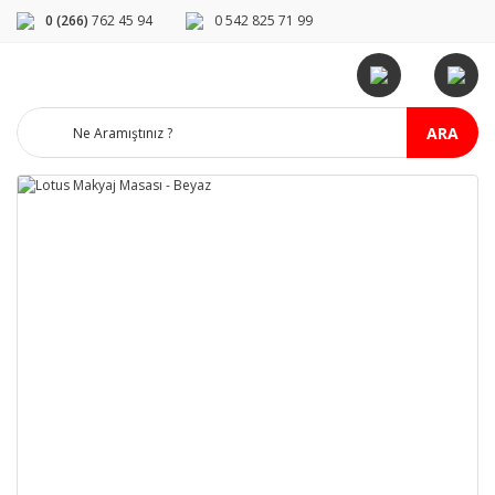
0 (266)
762 45 94
0 542 825 71 99
ARA