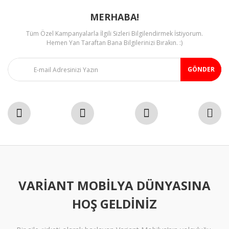
MERHABA!
Tüm Özel Kampanyalarla İlgili Sizleri Bilgilendirmek İstiyorum.
Gönder
Hemen Yan Taraftan Bana Bilgilerinizi Bırakın. :)
GÖNDER
VARIANT MOBILYA DÜNYASINA
HOŞ GELDINIZ