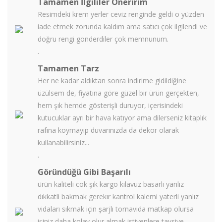
Tamamen İlgililer Öneririm
Resimdeki krem yerler ceviz renginde geldi o yüzden
iade etmek zorunda kaldım ama satıcı çok ilgilendi ve
doğru rengi gönderdiler çok memnunum.
.
Tamamen Tarz
Her ne kadar aldıktan sonra indirime gidildiğine
üzülsem de, fiyatına göre güzel bir ürün gerçekten,
hem şık hemde gösterişli duruyor, içerisindeki
kutucuklar ayrı bir hava katıyor ama dilerseniz kitaplık
rafına koymayıp duvarınızda da dekor olarak
kullanabilirsiniz...
.
Göründüğü Gibi Başarılı
ürün kaliteli cok şık kargo kılavuz basarlı yanlız
dıkkatli bakmak gerekır kantrol kalemi yaterli yanlız
vidaları sıkmak için şarjlı tornavida matkap olursa
işiniz daha kolay olur almak istiyenlere tavsiye