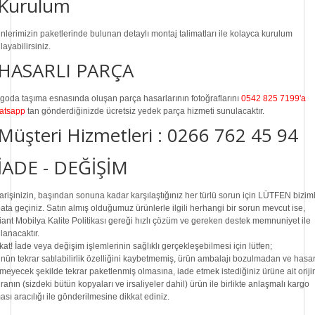
Kurulum
nlerimizin paketlerinde bulunan
detaylı montaj talimatları
ile kolayca kurulum
layabilirsiniz.
HASARLI PARÇA
goda taşıma esnasında oluşan parça hasarlarının fotoğraflarını
0542 825 7199'a
atsapp
tan gönderdiğinizde ücretsiz yedek parça hizmeti sunulacaktır.
Müşteri Hizmetleri :
0266 762 45 94
İADE - DEĞİŞİM
arişinizin, başından sonuna kadar karşılaştığınız her türlü sorun için LÜTFEN bizim
ibata geçiniz. Satın almış olduğumuz ürünlerle ilgili herhangi bir sorun mevcut ise,
iant Mobilya Kalite Politikası gereği hızlı çözüm ve gereken destek memnuniyet ile
lanacaktır.
kat!
İade veya değişim işlemlerinin sağlıklı gerçekleşebilmesi için lütfen;
nün tekrar satılabilirlik özelliğini kaybetmemiş, ürün ambalajı bozulmadan ve hasa
meyecek şekilde tekrar paketlenmiş olmasına, iade etmek istediğiniz ürüne ait oriji
uranın (sizdeki bütün kopyaları ve irsaliyeler dahil) ürün ile birlikte anlaşmalı kargo
ması aracılığı ile gönderilmesine dikkat ediniz.