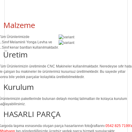
Malzeme
Tüm Ürünlerimizde
1.Sınıf
Melaminli Yonga Levha ve
1.Sınıf
kenar bantları kullanılmaktadır.
Üretim
Tüm Ürünlerimizin üretiminde
CNC Makine
ler kullanılmaktadır. Neredeyse sıfır hata
ile çalışan bu makineler ile ürünlerimiz kusursuz üretilmektedir. Bu sayede
yıllar
sonra
bile
yedek parçalar
kolaylıkla üretilebilmektedir.
Kurulum
Ürünlerimizin paketlerinde bulunan
detaylı montaj talimatları
ile kolayca kurulum
sağlayabilirsiniz.
HASARLI PARÇA
Kargoda taşıma esnasında oluşan parça hasarlarının fotoğraflarını
0542 825 7199'
Whatsapp
tan gönderdiğinizde ücretsiz yedek parça hizmeti sunulacaktır.