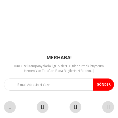
Ürün resmi kalitesiz, bozuk veya görüntülenemiyor.
Ürün açıklamasında eksik bilgiler bulunuyor.
Ürün bilgilerinde hatalar bulunuyor.
Ürün fiyatı diğer sitelerden daha pahalı.
Bu ürüne benzer farklı alternatifler olmalı.
MERHABA!
Tüm Özel Kampanyalarla İlgili Sizleri Bilgilendirmek İstiyorum.
Gönder
Hemen Yan Taraftan Bana Bilgilerinizi Bırakın. :)
GÖNDER