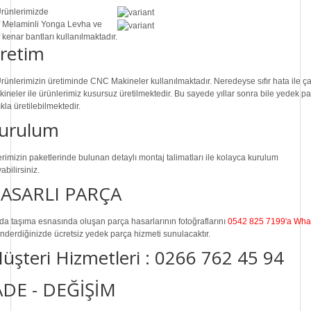
rünlerimizde
Melaminli Yonga Levha ve
kenar bantları kullanılmaktadır.
retim
rünlerimizin üretiminde
CNC Makine
ler kullanılmaktadır. Neredeyse sıfır hata ile ç
ineler ile ürünlerimiz kusursuz üretilmektedir. Bu sayede
yıllar sonra
bile
yedek pa
ıkla üretilebilmektedir.
urulum
erimizin paketlerinde bulunan
detaylı montaj talimatları
ile kolayca kurulum
abilirsiniz.
ASARLI PARÇA
a taşıma esnasında oluşan parça hasarlarının fotoğraflarını
0542 825 7199'a Wha
nderdiğinizde ücretsiz yedek parça hizmeti sunulacaktır.
üşteri Hizmetleri :
0266 762 45 94
ADE - DEĞİŞİM