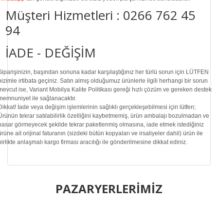
Müşteri Hizmetleri :
0266 762 45
94
İADE - DEĞİŞİM
Siparişinizin, başından sonuna kadar karşılaştığınız her türlü sorun için LÜTFEN
bizimle irtibata geçiniz. Satın almış olduğumuz ürünlerle ilgili herhangi bir sorun
mevcut ise, Variant Mobilya Kalite Politikası gereği hızlı çözüm ve gereken destek
memnuniyet ile sağlanacaktır.
Dikkat!
İade veya değişim işlemlerinin sağlıklı gerçekleşebilmesi için lütfen;
Ürünün tekrar satılabilirlik özelliğini kaybetmemiş, ürün ambalajı bozulmadan ve
hasar görmeyecek şekilde tekrar paketlenmiş olmasına, iade etmek istediğiniz
ürüne ait orijinal faturanın (sizdeki bütün kopyaları ve irsaliyeler dahil) ürün ile
birlikte anlaşmalı kargo firması aracılığı ile gönderilmesine dikkat ediniz.
Bu ürünün fiyat bilgisi, resim, ürün açıklamalarında ve diğer
konularda yetersiz gördüğünüz noktaları öneri formunu
PAZARYERLERİMİZ
Bu ürüne ilk yorumu siz yapın!
kullanarak tarafımıza iletebilirsiniz.
Görüş ve önerileriniz için teşekkür ederiz.
Yorum Yaz