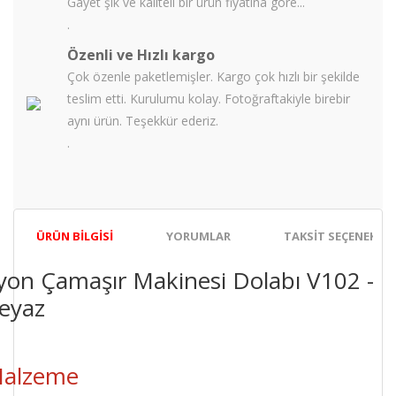
Gayet şık ve kaliteli bir ürün fiyatına göre...
.
Özenli ve Hızlı kargo
Çok özenle paketlemişler. Kargo çok hızlı bir şekilde
teslim etti. Kurulumu kolay. Fotoğraftakiyle birebir
aynı ürün. Teşekkür ederiz.
.
ÜRÜN BILGISI
YORUMLAR
TAKSIT SEÇENEKLER
yon Çamaşır Makinesi Dolabı V102 -
eyaz
alzeme