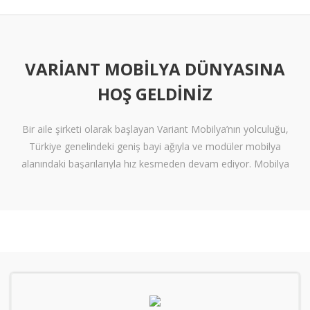
VARIANT MOBILYA DÜNYASINA
HOŞ GELDINIZ
Bir aile şirketi olarak başlayan Variant Mobilya’nın yolculuğu,
Türkiye genelindeki geniş bayi ağıyla ve modüler mobilya
alanındaki başarılarıyla hız kesmeden devam ediyor. Mobilya
sektöründe alışılmışın ötesine geçen tasarımlara ve klişelerden
arınmış modellere sahip olan Variant Mobilya, içinize sinen ferah
yaşam alanları oluşturmanız için nitelikli mobilya seçeneklerini
beğeninize sunuyor.
Kalite standartlarını yüksek derecede karşılayan itinalı üretim
süreçlerimiz sayesinde mobilyanızdan alacağınız verimi en
tepelere çıkarıyoruz. Kanserojen içermeyen materyallerle üretilen