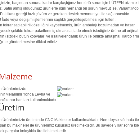
şinizin, başından sonuna kadar karşılaştığınız her türlü sorun için LÜTFEN bizimle i
z. Satın almış olduğumuz ürünlerle ilgili herhangi bir sorun mevcut ise, Variant Mob
 Politikası gereği hızlı çözüm ve gereken destek memnuniyet ile sağlanacaktır.
!
İade veya değişim işlemlerinin sağlıklı gerçekleşebilmesi için lütfen;
 tekrar satılabilirlik özelliğini kaybetmemiş, ürün ambalajı bozulmadan ve hasar
ecek şekilde tekrar paketlenmiş olmasına, iade etmek istediğiniz ürüne ait orijinal
nın (sizdeki bütün kopyaları ve irsaliyeler dahil) ürün ile birlikte anlaşmalı kargo fir
ığı ile gönderilmesine dikkat ediniz.
Malzeme
 Ürünlerimizde
ınıf
Melaminli Yonga Levha ve
ınıf
kenar bantları kullanılmaktadır.
Üretim
 Ürünlerimizin üretiminde
CNC Makine
ler kullanılmaktadır. Neredeyse sıfır hata ile
ışan bu makineler ile ürünlerimiz kusursuz üretilmektedir. Bu sayede
yıllar sonra
bil
ek parçalar
kolaylıkla üretilebilmektedir.