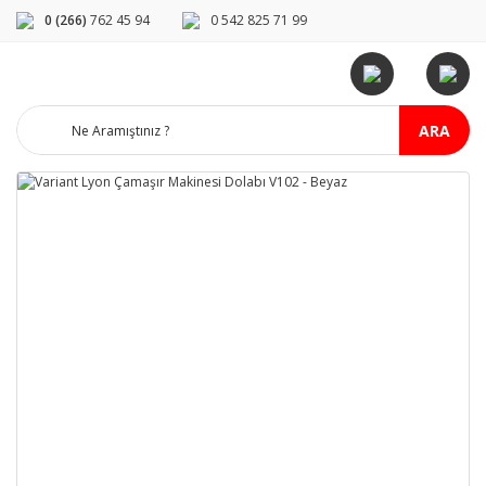
0 (266)
762 45 94
0 542 825 71 99
ARA