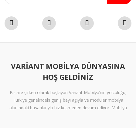
VARIANT MOBILYA DÜNYASINA
HOŞ GELDINIZ
Bir aile şirketi olarak başlayan Variant Mobilya’nın yolculuğu,
Türkiye genelindeki geniş bayi ağıyla ve modüler mobilya
alanındaki başarılarıyla hız kesmeden devam ediyor. Mobilya
sektöründe alışılmışın ötesine geçen tasarımlara ve klişelerden
arınmış modellere sahip olan Variant Mobilya, içinize sinen ferah
yaşam alanları oluşturmanız için nitelikli mobilya seçeneklerini