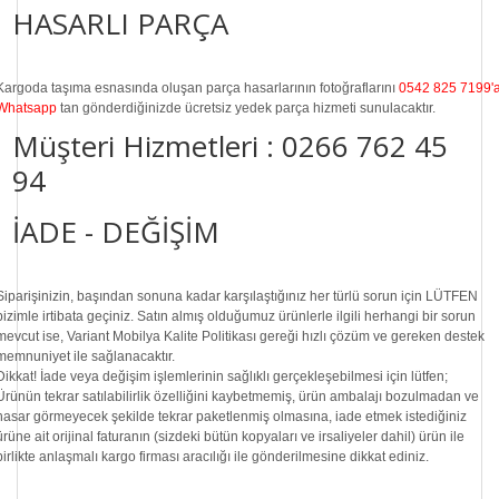
HASARLI PARÇA
Kargoda taşıma esnasında oluşan parça hasarlarının fotoğraflarını
0542 825 7199'
Whatsapp
tan gönderdiğinizde ücretsiz yedek parça hizmeti sunulacaktır.
Müşteri Hizmetleri :
0266 762 45
94
İADE - DEĞİŞİM
Siparişinizin, başından sonuna kadar karşılaştığınız her türlü sorun için LÜTFEN
bizimle irtibata geçiniz. Satın almış olduğumuz ürünlerle ilgili herhangi bir sorun
mevcut ise, Variant Mobilya Kalite Politikası gereği hızlı çözüm ve gereken destek
memnuniyet ile sağlanacaktır.
Dikkat!
İade veya değişim işlemlerinin sağlıklı gerçekleşebilmesi için lütfen;
Ürünün tekrar satılabilirlik özelliğini kaybetmemiş, ürün ambalajı bozulmadan ve
hasar görmeyecek şekilde tekrar paketlenmiş olmasına, iade etmek istediğiniz
ürüne ait orijinal faturanın (sizdeki bütün kopyaları ve irsaliyeler dahil) ürün ile
birlikte anlaşmalı kargo firması aracılığı ile gönderilmesine dikkat ediniz.