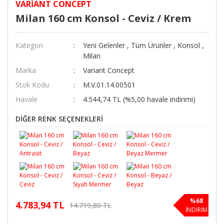
VARIANT CONCEPT
Milan 160 cm Konsol - Ceviz / Krem
Kategori
Yeni Gelenler
,
Tüm Ürünler
,
Konsol
,
Milan
Marka
Variant Concept
Stok Kodu
M.V.01.14.00501
Havale
4.544,74 TL (%5,00 havale indirimi)
DİĞER RENK SEÇENEKLERİ
%68
4.783,94 TL
14.719,80 TL
İNDİRİM