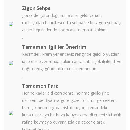
Zigon Sehpa
görselde göründüğünün aynısı geldi variant
mobilyadan tv ünitesi orta sehpa ve bu zigon sehpayı
aldım hepsindende çoooook memnun kaldım.
.
Tamamen İlgililer Öneririm
Resimdeki krem yerler ceviz renginde geldi o yüzden
iade etmek zorunda kaldım ama satıcı çok ilgilendi ve
doğru rengi gönderdiler çok memnunum.
.
Tamamen Tarz
Her ne kadar aldıktan sonra indirime gidildiğine
üzülsem de, fiyatına göre güzel bir ürün gerçekten,
hem şık hemde gösterişli duruyor, içerisindeki
kutucuklar ayrı bir hava katıyor ama dilerseniz kitaplık
rafına koymayıp duvarınızda da dekor olarak
kullanabilirsiniz...