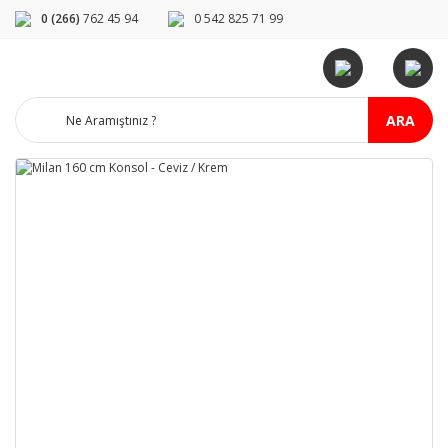
0 (266)
762 45 94
0 542 825 71 99
ARA