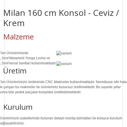
Milan 160 cm Konsol - Ceviz /
Krem
Malzeme
Tüm Ürünlerimizde
1.Sınıf
Melaminli Yonga Levha ve
1.Sınıf
kenar bantları kullanılmaktadır.
Üretim
Tüm Ürünlerimizin üretiminde
CNC Makine
ler kullanılmaktadır. Neredeyse sıfır hata
ile çalışan bu makineler ile ürünlerimiz kusursuz üretilmektedir. Bu sayede
yıllar
sonra
bile
yedek parçalar
kolaylıkla üretilebilmektedir.
Kurulum
Ürünlerimizin paketlerinde bulunan
detaylı montaj talimatları
ile kolayca kurulum
sağlayabilirsiniz.