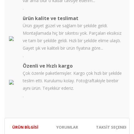
var ama olur o kadar tavsiye ederim...
.
ürün kalite ve teslimat
Ürün gayet güzel ve sağlam bir şekilde geldi.
Montajlamada hiç bir sıkıntısı yok. Parçaları eksiksiz
ve tam bir şekilde geldi. Hızlı bir şekilde elime ulaştı.
Gayet şık ve kaliteli bir ürün fiyatına göre...
.
Özenli ve Hızlı kargo
Çok özenle paketlemişler. Kargo çok hızlı bir şekilde
teslim etti. Kurulumu kolay. Fotoğraftakiyle birebir
aynı ürün. Teşekkür ederiz.
.
ÜRÜN BILGISI
YORUMLAR
TAKSIT SEÇENEKLER