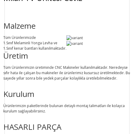
Malzeme
Tüm Ürünlerimizde
1.Sınıf
Melaminli Yonga Levha ve
1.Sınıf
kenar bantları kullanılmaktadır.
Üretim
Tüm Ürünlerimizin üretiminde
CNC Makine
ler kullanılmaktadır. Neredeyse
sıfır hata ile çalışan bu makineler ile ürünlerimiz kusursuz üretilmektedir. Bu
sayede
yıllar sonra
bile
yedek parçalar
kolaylıkla üretilebilmektedir.
Kurulum
Ürünlerimizin paketlerinde bulunan
detaylı montaj talimatları
ile kolayca
kurulum sağlayabilirsiniz.
HASARLI PARÇA