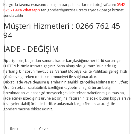
Kargoda taşıma esnasında oluşan parça hasarlarının fotoğraflarını
0542
825 7199'a Whatsapp
tan gönderdiğinizde ücretsiz yedek parça hizmeti
sunulacaktır.
Müşteri Hizmetleri :
0266 762 45
94
İADE - DEĞİŞİM
Siparişinizin, başından sonuna kadar karşılaştığınız her türlü sorun için
LÜTFEN bizimle irtibata geçiniz. Satın almış olduğumuz ürünlerle ilgili
herhangi bir sorun mevcut ise, Variant Mobilya Kalite Politikası gereği hızlı
çözüm ve gereken destek memnuniyet ile sağlanacaktır.
Dikkat!
İade veya değişim işlemlerinin sağlıklı gerçekleşebilmesi için lütfen;
Ürünün tekrar satılabilirlik özelliğini kaybetmemiş, ürün ambalajı
bozulmadan ve hasar görmeyecek şekilde tekrar paketlenmiş olmasına,
iade etmek istediğiniz ürüne ait orijinal faturanın (sizdeki bütün kopyaları ve
irsaliyeler dahil) ürün ile birlikte anlaşmalı kargo firması aracılığı ile
gönderilmesine dikkat ediniz.
Renk
:
Ceviz