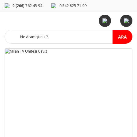
0 (266)
762 45 94
0 542 825 71 99
ARA