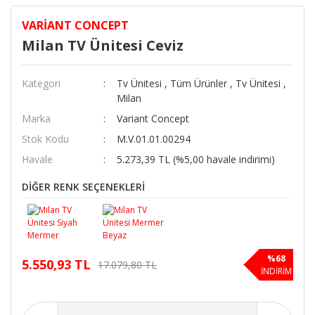
VARIANT CONCEPT
Milan TV Ünitesi Ceviz
Kategori
Tv Ünitesi
,
Tüm Ürünler
,
Tv Ünitesi
,
Milan
Marka
Variant Concept
Stok Kodu
M.V.01.01.00294
Havale
5.273,39 TL (%5,00 havale indirimi)
DİĞER RENK SEÇENEKLERİ
%68
5.550,93 TL
17.079,80 TL
İNDİRİM