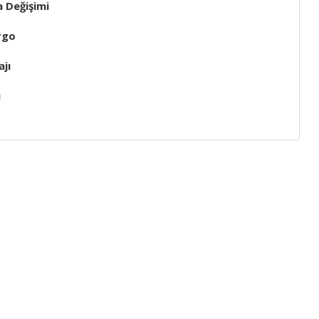
a Değişimi
rgo
jı
ı