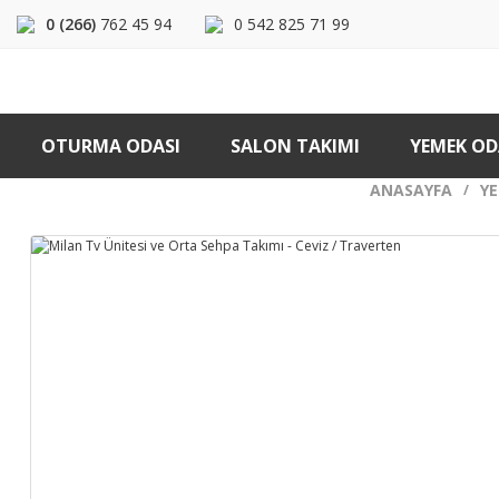
0 (266)
762 45 94
0 542 825 71 99
OTURMA ODASI
SALON TAKIMI
YEMEK OD
ANASAYFA
YE