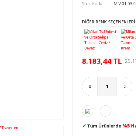
Stok Kodu
M.V.01.03.
DİĞER RENK SEÇENEKLERİ
8.183,44 TL
25.1
✔
Tüm Ürünlerde
%5 H