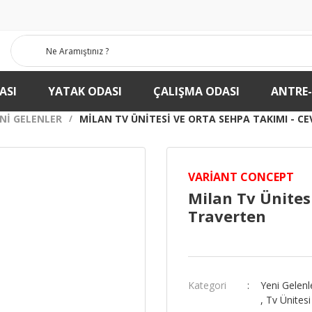
ASI
YATAK ODASI
ÇALIŞMA ODASI
ANTRE
NI GELENLER
MILAN TV ÜNITESI VE ORTA SEHPA TAKIMI - CE
VARIANT CONCEPT
Milan Tv Ünites
Traverten
Kategori
Yeni Gelenl
,
Tv Ünitesi