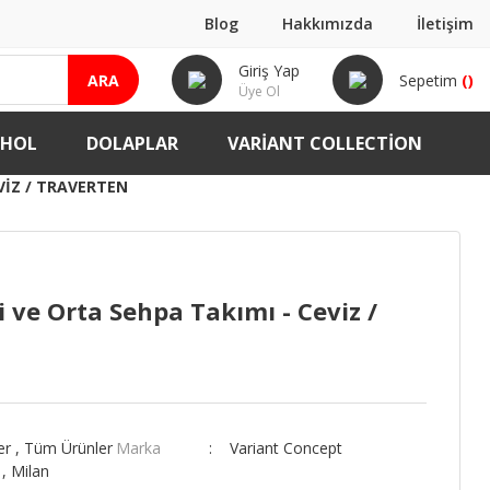
Blog
Hakkımızda
İletişim
Giriş Yap
ARA
Sepetim
(
)
Üye Ol
-HOL
DOLAPLAR
VARIANT COLLECTION
VIZ / TRAVERTEN
i ve Orta Sehpa Takımı - Ceviz /
er
,
Tüm Ürünler
Marka
Variant Concept
,
Milan