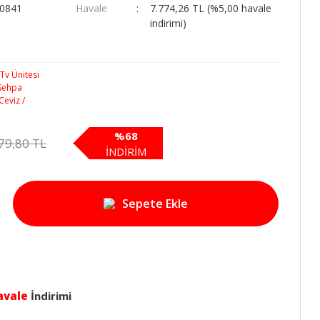
00841
Havale
7.774,26 TL (%5,00 havale
indirimi)
%68
79,80 TL
İNDİRİM
Sepete Ekle
avale
İndirimi