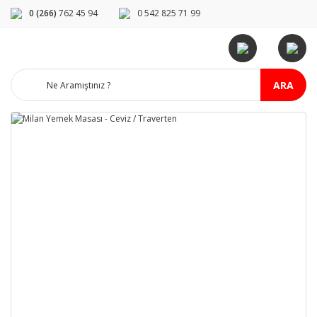
0 (266)
762 45 94
0 542 825 71 99
ARA