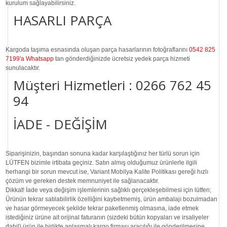
kurulum sağlayabilirsiniz.
HASARLI PARÇA
Kargoda taşıma esnasında oluşan parça hasarlarının fotoğraflarını
0542 825
7199'a Whatsapp
tan gönderdiğinizde ücretsiz yedek parça hizmeti
sunulacaktır.
Müşteri Hizmetleri :
0266 762 45
94
İADE - DEĞİŞİM
Siparişinizin, başından sonuna kadar karşılaştığınız her türlü sorun için
LÜTFEN bizimle irtibata geçiniz. Satın almış olduğumuz ürünlerle ilgili
herhangi bir sorun mevcut ise, Variant Mobilya Kalite Politikası gereği hızlı
çözüm ve gereken destek memnuniyet ile sağlanacaktır.
Dikkat!
İade veya değişim işlemlerinin sağlıklı gerçekleşebilmesi için lütfen;
Ürünün tekrar satılabilirlik özelliğini kaybetmemiş, ürün ambalajı bozulmadan
ve hasar görmeyecek şekilde tekrar paketlenmiş olmasına, iade etmek
istediğiniz ürüne ait orijinal faturanın (sizdeki bütün kopyaları ve irsaliyeler
dahil) ürün ile birlikte anlaşmalı kargo firması aracılığı ile gönderilmesine