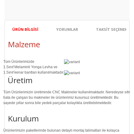
ÜRÜN BILGISI
YORUMLAR
TAKSIT SEÇENEKLER
Malzeme
Tüm Ürünlerimizde
1.Sınıf
Melaminli Yonga Levha ve
1.Sınıf
kenar bantları kullanılmaktadır.
Üretim
Tüm Ürünlerimizin üretiminde
CNC Makine
ler kullanılmaktadır. Neredeyse sıfır
hata ile çalışan bu makineler ile ürünlerimiz kusursuz üretilmektedir. Bu
sayede
yıllar sonra
bile
yedek parçalar
kolaylıkla üretilebilmektedir.
Kurulum
Ürünlerimizin paketlerinde bulunan
detaylı montaj talimatları
ile kolayca