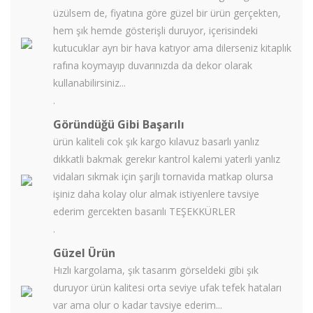
üzülsem de, fiyatına göre güzel bir ürün gerçekten,
hem şık hemde gösterişli duruyor, içerisindeki
kutucuklar ayrı bir hava katıyor ama dilerseniz kitaplık
rafına koymayıp duvarınızda da dekor olarak
kullanabilirsiniz...
.
Göründüğü Gibi Başarılı
ürün kaliteli cok şık kargo kılavuz basarlı yanlız
dıkkatli bakmak gerekır kantrol kalemi yaterli yanlız
vidaları sıkmak için şarjlı tornavida matkap olursa
işiniz daha kolay olur almak istiyenlere tavsiye
ederim gercekten basarılı TEŞEKKÜRLER
.
Güzel Ürün
Hızlı kargolama, şık tasarım görseldeki gibi şık
duruyor ürün kalitesi orta seviye ufak tefek hataları
var ama olur o kadar tavsiye ederim...