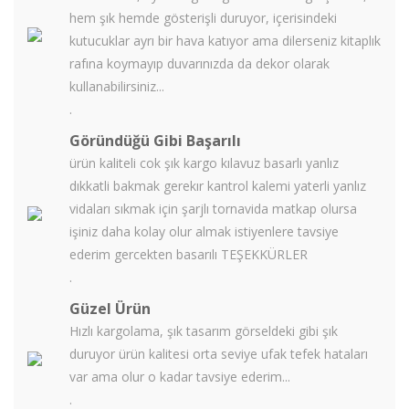
hem şık hemde gösterişli duruyor, içerisindeki
kutucuklar ayrı bir hava katıyor ama dilerseniz kitaplık
rafına koymayıp duvarınızda da dekor olarak
kullanabilirsiniz...
.
Göründüğü Gibi Başarılı
ürün kaliteli cok şık kargo kılavuz basarlı yanlız
dıkkatli bakmak gerekır kantrol kalemi yaterli yanlız
vidaları sıkmak için şarjlı tornavida matkap olursa
işiniz daha kolay olur almak istiyenlere tavsiye
ederim gercekten basarılı TEŞEKKÜRLER
.
Güzel Ürün
Hızlı kargolama, şık tasarım görseldeki gibi şık
duruyor ürün kalitesi orta seviye ufak tefek hataları
var ama olur o kadar tavsiye ederim...
.