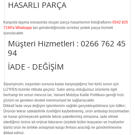
HASARLI PARÇA
Kargoda taşıma esnasında oluşan parça hasarlarının fotoğraflarını
0542 825
7199'a Whatsapp
tan gönderdiğinizde ücretsiz yedek parça hizmeti
sunulacaktır.
Müşteri Hizmetleri :
0266 762 45
94
İADE - DEĞİŞİM
Siparişinizin, başından sonuna kadar karşılaştığınız her türlü sorun için
LÜTFEN bizimle irtibata geçiniz. Satın almış olduğumuz ürünlerle ilgili
herhangi bir sorun mevcut ise, Variant Mobilya Kalite Politikası gereği hızlı
çözüm ve gereken destek memnuniyet ile sağlanacaktır.
Dikkat!
İade veya değişim işlemlerinin sağlıklı gerçekleşebilmesi için lütfen;
Ürünün tekrar satılabilirlik özelliğini kaybetmemiş, ürün ambalajı bozulmadan
ve hasar görmeyecek şekilde tekrar paketlenmiş olmasına, iade etmek
istediğiniz ürüne ait orijinal faturanın (sizdeki bütün kopyaları ve irsaliyeler
dahil) ürün ile birlikte anlaşmalı kargo firması aracılığı ile gönderilmesine
dikkat ediniz.