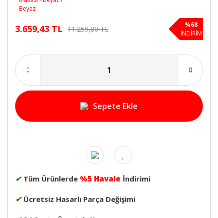
%68
3.659,43 TL
11.259,80 TL
İNDİRİM
Sepete Ekle
✔
Tüm Ürünlerde
%5 Havale
İndirimi
✔
Ücretsiz Hasarlı Parça Değişimi