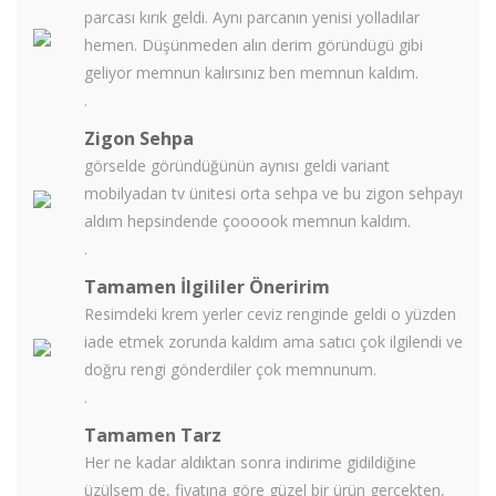
parcası kırık geldi. Aynı parcanın yenisi yolladılar
hemen. Düşünmeden alın derim göründügü gibi
geliyor memnun kalırsınız ben memnun kaldım.
.
Zigon Sehpa
görselde göründüğünün aynısı geldi variant
mobilyadan tv ünitesi orta sehpa ve bu zigon sehpayı
aldım hepsindende çoooook memnun kaldım.
.
Tamamen İlgililer Öneririm
Resimdeki krem yerler ceviz renginde geldi o yüzden
iade etmek zorunda kaldım ama satıcı çok ilgilendi ve
doğru rengi gönderdiler çok memnunum.
.
Tamamen Tarz
Her ne kadar aldıktan sonra indirime gidildiğine
üzülsem de, fiyatına göre güzel bir ürün gerçekten,