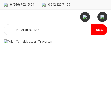
0 (266)
762 45 94
0 542 825 71 99
ARA