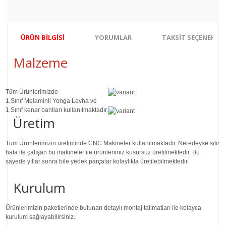
ÜRÜN BILGISI
YORUMLAR
TAKSIT SEÇENEKLER
Malzeme
Tüm Ürünlerimizde
1.Sınıf
Melaminli Yonga Levha ve
1.Sınıf
kenar bantları kullanılmaktadır.
Üretim
Tüm Ürünlerimizin üretiminde
CNC Makine
ler kullanılmaktadır. Neredeyse sıfır
hata ile çalışan bu makineler ile ürünlerimiz kusursuz üretilmektedir. Bu
sayede
yıllar sonra
bile
yedek parçalar
kolaylıkla üretilebilmektedir.
Kurulum
Ürünlerimizin paketlerinde bulunan
detaylı montaj talimatları
ile kolayca
kurulum sağlayabilirsiniz.