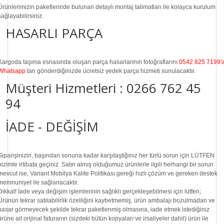
Ürünlerimizin paketlerinde bulunan
detaylı montaj talimatları
ile kolayca kurulum
sağlayabilirsiniz.
HASARLI PARÇA
Kargoda taşıma esnasında oluşan parça hasarlarının fotoğraflarını
0542 825 7199'
Whatsapp
tan gönderdiğinizde ücretsiz yedek parça hizmeti sunulacaktır.
Müşteri Hizmetleri :
0266 762 45
94
İADE - DEĞİŞİM
Siparişinizin, başından sonuna kadar karşılaştığınız her türlü sorun için LÜTFEN
bizimle irtibata geçiniz. Satın almış olduğumuz ürünlerle ilgili herhangi bir sorun
mevcut ise, Variant Mobilya Kalite Politikası gereği hızlı çözüm ve gereken destek
memnuniyet ile sağlanacaktır.
Dikkat!
İade veya değişim işlemlerinin sağlıklı gerçekleşebilmesi için lütfen;
Ürünün tekrar satılabilirlik özelliğini kaybetmemiş, ürün ambalajı bozulmadan ve
hasar görmeyecek şekilde tekrar paketlenmiş olmasına, iade etmek istediğiniz
ürüne ait orijinal faturanın (sizdeki bütün kopyaları ve irsaliyeler dahil) ürün ile