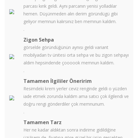
parcası kırık geldi. Aynı parcanın yenisi yolladılar
hemen. Düşünmeden alın derim göründügü gibi
geliyor memnun kalırsınız ben memnun kaldım.
.
Zigon Sehpa
görselde göründüğünün aynısı geldi variant
mobilyadan tv ünitesi orta sehpa ve bu zigon sehpayı
aldım hepsindende çoooook memnun kaldım.
.
Tamamen İlgililer Öneririm
Resimdeki krem yerler ceviz renginde geldi o yüzden
iade etmek zorunda kaldım ama satıcı çok ilgilendi ve
doğru rengi gönderdiler çok memnunum.
.
Tamamen Tarz
Her ne kadar aldıktan sonra indirime gidildiğine
üzülsem de, fiyatına göre güzel bir ürün gerçekten,