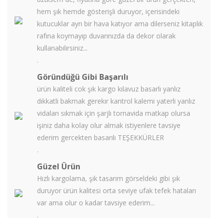
hem şık hemde gösterişli duruyor, içerisindeki
kutucuklar ayrı bir hava katıyor ama dilerseniz kitaplık
rafına koymayıp duvarınızda da dekor olarak
kullanabilirsiniz...
.
Göründüğü Gibi Başarılı
ürün kaliteli cok şık kargo kılavuz basarlı yanlız
dıkkatli bakmak gerekır kantrol kalemi yaterli yanlız
vidaları sıkmak için şarjlı tornavida matkap olursa
işiniz daha kolay olur almak istiyenlere tavsiye
ederim gercekten basarılı TEŞEKKÜRLER
.
Güzel Ürün
Hızlı kargolama, şık tasarım görseldeki gibi şık
duruyor ürün kalitesi orta seviye ufak tefek hataları
var ama olur o kadar tavsiye ederim...
.