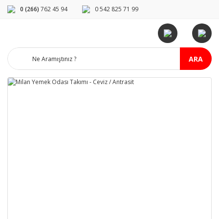
0 (266)
762 45 94
0 542 825 71 99
ARA