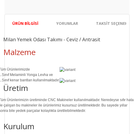
ÜRÜN BILGISI
YORUMLAR
TAKSIT SEÇENEKLER
Milan Yemek Odası Takımı - Ceviz / Antrasit
Malzeme
Tüm Ürünlerimizde
1.Sınıf
Melaminli Yonga Levha ve
1.Sınıf
kenar bantları kullanılmaktadır.
Üretim
Tüm Ürünlerimizin üretiminde
CNC Makine
ler kullanılmaktadır. Neredeyse sıfır hata
ile çalışan bu makineler ile ürünlerimiz kusursuz üretilmektedir. Bu sayede
yıllar
sonra
bile
yedek parçalar
kolaylıkla üretilebilmektedir.
Kurulum