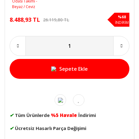
%68
8.488,93 TL
26.119,80 TL
İNDİRİM
Sepete Ekle
✔
Tüm Ürünlerde
%5 Havale
İndirimi
✔
Ücretsiz Hasarlı Parça Değişimi