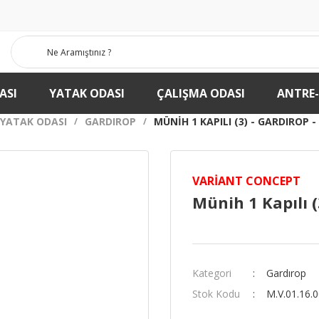
ASI
YATAK ODASI
ÇALIŞMA ODASI
ANTRE
YATAK ODASI
GARDIROP
MÜNIH 1 KAPILI (3) - GARDIROP 
VARIANT CONCEPT
Münih 1 Kapılı (
Kategori
Gardırop
Stok Kodu
M.V.01.16.