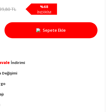
%68
39,80 TL
İNDİRİM
Sepete Ekle
avale
İndirimi
a Değişimi
rgo
jı
ı