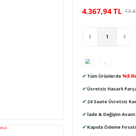
4.367,94 TL
13.4
✔
Tüm Ürünlerde
%5 H
✔
Ücretsiz Hasarlı Parç
✔
24 Saate Ücretsiz Ka
✔
İade & Değişim Avanta
✔
Kapıda Ödeme Fırsat