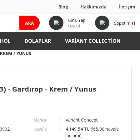
Blog
Hakkımızda
İletişim
Giriş Yap
ARA
Sepetim
(
)
Üye Ol
-HOL
DOLAPLAR
VARIANT COLLECTION
- KREM / YUNUS
3) - Gardırop - Krem / Yunus
Marka
Variant Concept
00902
Havale
4.149,54 TL (%5,00 havale
indirimi)