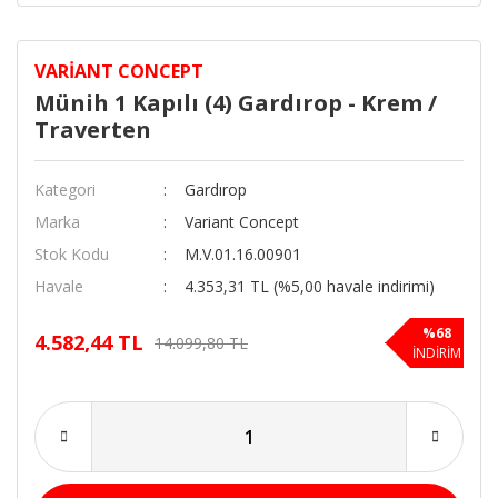
VARIANT CONCEPT
Münih 1 Kapılı (4) Gardırop - Krem /
Traverten
Kategori
Gardırop
Marka
Variant Concept
Stok Kodu
M.V.01.16.00901
Havale
4.353,31 TL (%5,00 havale indirimi)
%68
4.582,44 TL
14.099,80 TL
İNDİRİM