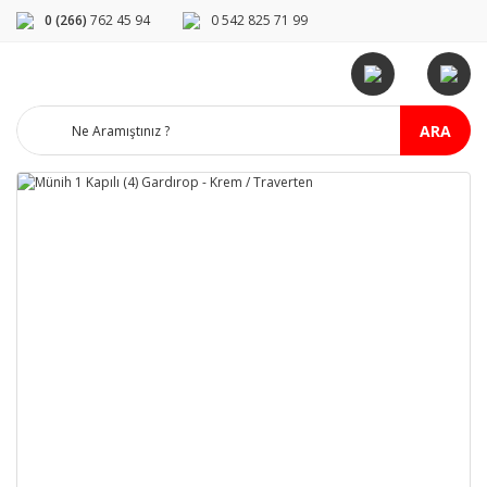
0 (266)
762 45 94
0 542 825 71 99
ARA