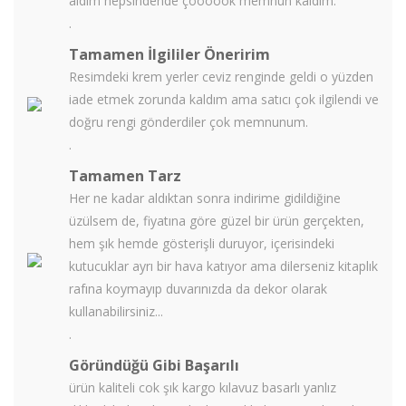
aldım hepsindende çoooook memnun kaldım.
.
Tamamen İlgililer Öneririm
Resimdeki krem yerler ceviz renginde geldi o yüzden
iade etmek zorunda kaldım ama satıcı çok ilgilendi ve
doğru rengi gönderdiler çok memnunum.
.
Tamamen Tarz
Her ne kadar aldıktan sonra indirime gidildiğine
üzülsem de, fiyatına göre güzel bir ürün gerçekten,
hem şık hemde gösterişli duruyor, içerisindeki
kutucuklar ayrı bir hava katıyor ama dilerseniz kitaplık
rafına koymayıp duvarınızda da dekor olarak
kullanabilirsiniz...
.
Göründüğü Gibi Başarılı
ürün kaliteli cok şık kargo kılavuz basarlı yanlız