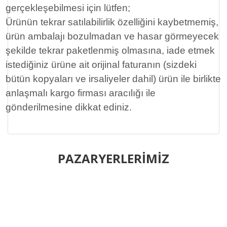
gerçekleşebilmesi için lütfen;
Ürünün tekrar satılabilirlik özelliğini kaybetmemiş,
ürün ambalajı bozulmadan ve hasar görmeyecek
şekilde tekrar paketlenmiş olmasına, iade etmek
istediğiniz ürüne ait orijinal faturanın (sizdeki
bütün kopyaları ve irsaliyeler dahil) ürün ile birlikte
anlaşmalı kargo firması aracılığı ile
gönderilmesine dikkat ediniz.
Bu ürünün fiyat bilgisi, resim, ürün açıklamalarında ve diğer
konularda yetersiz gördüğünüz noktaları öneri formunu
PAZARYERLERİMİZ
Bu ürüne ilk yorumu siz yapın!
kullanarak tarafımıza iletebilirsiniz.
Görüş ve önerileriniz için teşekkür ederiz.
Yorum Yaz
Ürün resmi kalitesiz, bozuk veya görüntülenemiyor.
Ürün açıklamasında eksik bilgiler bulunuyor.
Ürün bilgilerinde hatalar bulunuyor.