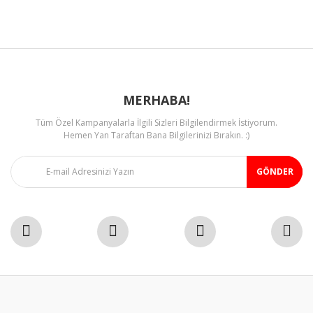
Ürün fiyatı diğer sitelerden daha pahalı.
Bu ürüne benzer farklı alternatifler olmalı.
MERHABA!
Tüm Özel Kampanyalarla İlgili Sizleri Bilgilendirmek İstiyorum.
Gönder
Hemen Yan Taraftan Bana Bilgilerinizi Bırakın. :)
GÖNDER