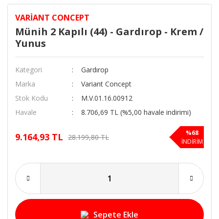
VARIANT CONCEPT
Münih 2 Kapılı (44) - Gardırop - Krem /
Yunus
Kategori
Gardırop
Marka
Variant Concept
Stok Kodu
M.V.01.16.00912
Havale
8.706,69 TL (%5,00 havale indirimi)
%68
9.164,93 TL
28.199,80 TL
İNDİRİM
Sepete Ekle