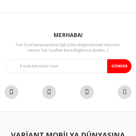
Bu ürüne benzer farklı alternatifler olmalı.
MERHABA!
Tüm Özel Kampanyalarla İlgili Sizleri Bilgilendirmek İstiyorum.
Gönder
Hemen Yan Taraftan Bana Bilgilerinizi Bırakın. :)
GÖNDER
VARIANT MOBILYA DÜNYASINA