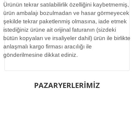
Ürünün tekrar satılabilirlik özelliğini kaybetmemiş,
ürün ambalajı bozulmadan ve hasar görmeyecek
şekilde tekrar paketlenmiş olmasına, iade etmek
istediğiniz ürüne ait orijinal faturanın (sizdeki
bütün kopyaları ve irsaliyeler dahil) ürün ile birlikte
anlaşmalı kargo firması aracılığı ile
gönderilmesine dikkat ediniz.
Bu ürünün fiyat bilgisi, resim, ürün açıklamalarında ve diğer
konularda yetersiz gördüğünüz noktaları öneri formunu
PAZARYERLERİMİZ
Bu ürüne ilk yorumu siz yapın!
kullanarak tarafımıza iletebilirsiniz.
Görüş ve önerileriniz için teşekkür ederiz.
Yorum Yaz
Ürün resmi kalitesiz, bozuk veya görüntülenemiyor.
Ürün açıklamasında eksik bilgiler bulunuyor.
Ürün bilgilerinde hatalar bulunuyor.
Ürün fiyatı diğer sitelerden daha pahalı.