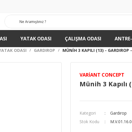
ASI
YATAK ODASI
ÇALIŞMA ODASI
ANTRE
YATAK ODASI
GARDIROP
MÜNIH 3 KAPILI (13) - GARDIROP 
VARIANT CONCEPT
Münih 3 Kapılı (
Kategori
Gardırop
Stok Kodu
M.V.01.16.