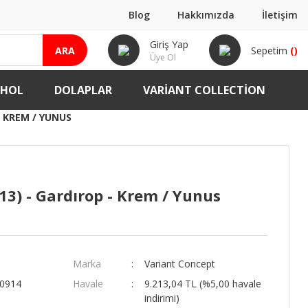
Blog
Hakkımızda
İletişim
Giriş Yap
ARA
Sepetim
(
)
Üye Ol
-HOL
DOLAPLAR
VARIANT COLLECTION
- KREM / YUNUS
13) - Gardırop - Krem / Yunus
Marka
Variant Concept
00914
Havale
9.213,04 TL (%5,00 havale
indirimi)