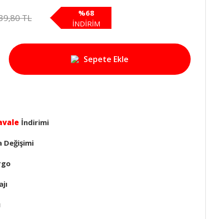
%68
39,80 TL
İNDİRİM
Sepete Ekle
avale
İndirimi
a Değişimi
rgo
jı
ı