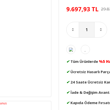
9.697,93 TL
29.8
✔
Tüm Ürünlerde
%5 H
✔
Ücretsiz Hasarlı Parç
✔
24 Saate Ücretsiz Ka
✔
İade & Değişim Avanta
✔
Kapıda Ödeme Fırsat