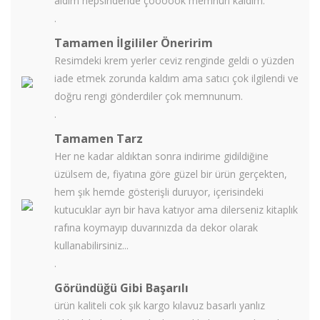
aldım hepsindende çoooook memnun kaldım.
.
Tamamen İlgililer Öneririm
Resimdeki krem yerler ceviz renginde geldi o yüzden
iade etmek zorunda kaldım ama satıcı çok ilgilendi ve
doğru rengi gönderdiler çok memnunum.
.
Tamamen Tarz
Her ne kadar aldıktan sonra indirime gidildiğine
üzülsem de, fiyatına göre güzel bir ürün gerçekten,
hem şık hemde gösterişli duruyor, içerisindeki
kutucuklar ayrı bir hava katıyor ama dilerseniz kitaplık
rafına koymayıp duvarınızda da dekor olarak
kullanabilirsiniz...
.
Göründüğü Gibi Başarılı
ürün kaliteli cok şık kargo kılavuz basarlı yanlız