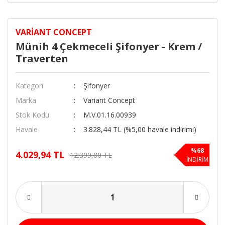
VARIANT CONCEPT
Münih 4 Çekmeceli Şifonyer - Krem /
Traverten
Kategori
Şifonyer
Marka
Variant Concept
Stok Kodu
M.V.01.16.00939
Havale
3.828,44 TL (%5,00 havale indirimi)
%68
4.029,94 TL
12.399,80 TL
İNDİRİM