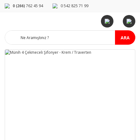
0 (266)
762 45 94
0 542 825 71 99
ARA