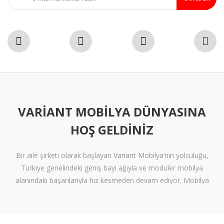
VARIANT MOBILYA DÜNYASINA
HOŞ GELDINIZ
Bir aile şirketi olarak başlayan Variant Mobilya’nın yolculuğu,
Türkiye genelindeki geniş bayi ağıyla ve modüler mobilya
alanındaki başarılarıyla hız kesmeden devam ediyor. Mobilya
sektöründe alışılmışın ötesine geçen tasarımlara ve klişelerden
arınmış modellere sahip olan Variant Mobilya, içinize sinen ferah
yaşam alanları oluşturmanız için nitelikli mobilya seçeneklerini