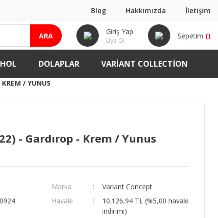
Blog
Hakkımızda
İletişim
Giriş Yap
ARA
Sepetim
(
)
Üye Ol
-HOL
DOLAPLAR
VARIANT COLLECTION
- KREM / YUNUS
22) - Gardırop - Krem / Yunus
Marka
Variant Concept
00924
Havale
10.126,94 TL (%5,00 havale
indirimi)