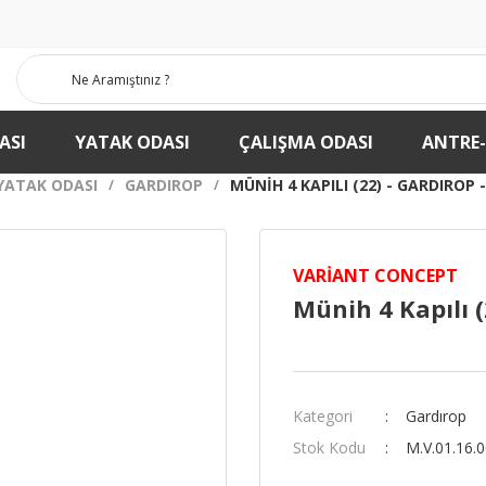
ASI
YATAK ODASI
ÇALIŞMA ODASI
ANTRE
YATAK ODASI
GARDIROP
MÜNIH 4 KAPILI (22) - GARDIROP 
VARIANT CONCEPT
Münih 4 Kapılı (
Kategori
Gardırop
Stok Kodu
M.V.01.16.