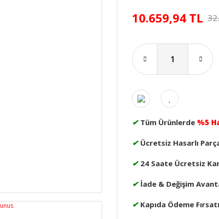
10.659,94 TL
32
✔
Tüm Ürünlerde
%5 H
✔
Ücretsiz Hasarlı Parç
✔
24 Saate Ücretsiz Ka
✔
İade & Değişim Avanta
✔
Kapıda Ödeme Fırsat