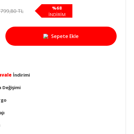
%68
.799,80 TL
İNDİRİM
Sepete Ekle
avale
İndirimi
a Değişimi
rgo
jı
ı