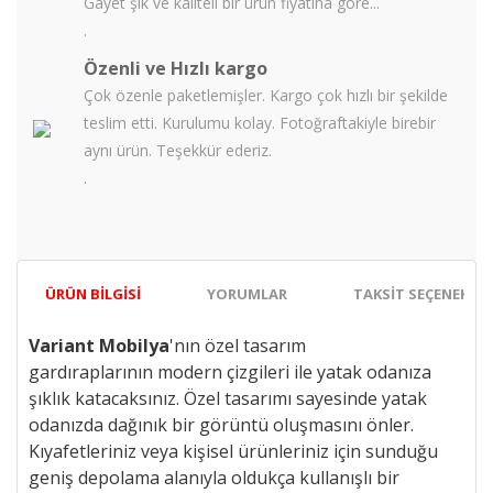
Gayet şık ve kaliteli bir ürün fiyatına göre...
.
Özenli ve Hızlı kargo
Çok özenle paketlemişler. Kargo çok hızlı bir şekilde
teslim etti. Kurulumu kolay. Fotoğraftakiyle birebir
aynı ürün. Teşekkür ederiz.
.
ÜRÜN BILGISI
YORUMLAR
TAKSIT SEÇENEKLER
Variant Mobilya
'nın özel tasarım
gardıraplarının
modern çizgileri ile
yatak odanıza
şıklık katacaksınız. Özel tasarımı sayesinde yatak
odanızda dağınık bir görüntü oluşmasını önler.
Kıyafetleriniz veya kişisel ürünleriniz için sunduğu
geniş depolama alanıyla oldukça kullanışlı bir