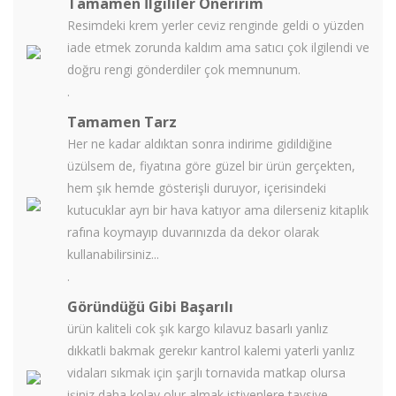
Tamamen İlgililer Öneririm
Resimdeki krem yerler ceviz renginde geldi o yüzden
iade etmek zorunda kaldım ama satıcı çok ilgilendi ve
doğru rengi gönderdiler çok memnunum.
.
Tamamen Tarz
Her ne kadar aldıktan sonra indirime gidildiğine
üzülsem de, fiyatına göre güzel bir ürün gerçekten,
hem şık hemde gösterişli duruyor, içerisindeki
kutucuklar ayrı bir hava katıyor ama dilerseniz kitaplık
rafına koymayıp duvarınızda da dekor olarak
kullanabilirsiniz...
.
Göründüğü Gibi Başarılı
ürün kaliteli cok şık kargo kılavuz basarlı yanlız
dıkkatli bakmak gerekır kantrol kalemi yaterli yanlız
vidaları sıkmak için şarjlı tornavida matkap olursa
işiniz daha kolay olur almak istiyenlere tavsiye