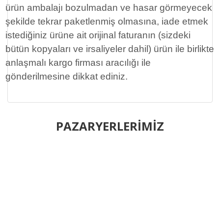
ürün ambalajı bozulmadan ve hasar görmeyecek
şekilde tekrar paketlenmiş olmasına, iade etmek
istediğiniz ürüne ait orijinal faturanın (sizdeki
bütün kopyaları ve irsaliyeler dahil) ürün ile birlikte
anlaşmalı kargo firması aracılığı ile
gönderilmesine dikkat ediniz.
Bu ürünün fiyat bilgisi, resim, ürün açıklamalarında ve diğer
konularda yetersiz gördüğünüz noktaları öneri formunu
PAZARYERLERİMİZ
Bu ürüne ilk yorumu siz yapın!
kullanarak tarafımıza iletebilirsiniz.
Görüş ve önerileriniz için teşekkür ederiz.
Yorum Yaz
Ürün resmi kalitesiz, bozuk veya görüntülenemiyor.
Ürün açıklamasında eksik bilgiler bulunuyor.
Ürün bilgilerinde hatalar bulunuyor.
Ürün fiyatı diğer sitelerden daha pahalı.
Bu ürüne benzer farklı alternatifler olmalı.