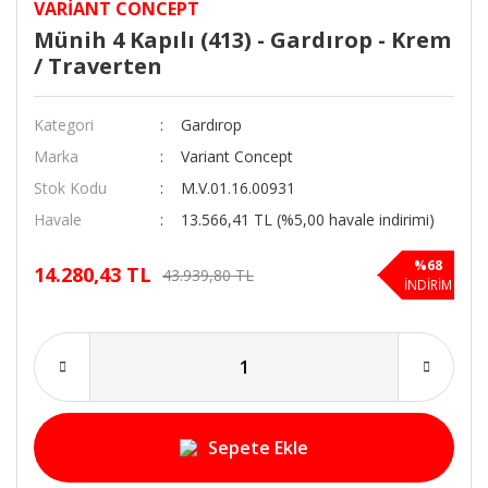
VARIANT CONCEPT
Münih 4 Kapılı (413) - Gardırop - Krem
/ Traverten
Kategori
Gardırop
Marka
Variant Concept
Stok Kodu
M.V.01.16.00931
Havale
13.566,41 TL (%5,00 havale indirimi)
%68
14.280,43 TL
43.939,80 TL
İNDİRİM
Sepete Ekle