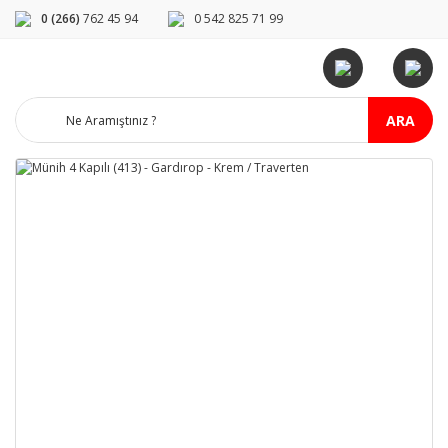
0 (266)
762 45 94
0 542 825 71 99
ARA