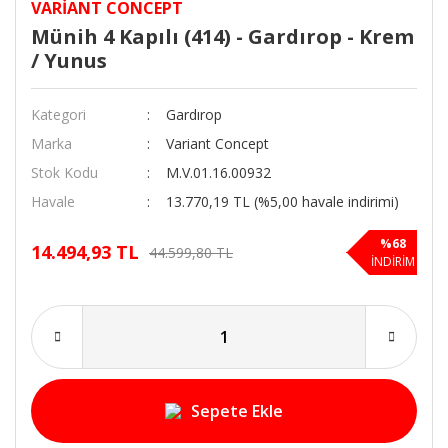
VARIANT CONCEPT
Münih 4 Kapılı (414) - Gardırop - Krem
/ Yunus
Kategori
Gardırop
Marka
Variant Concept
Stok Kodu
M.V.01.16.00932
Havale
13.770,19 TL (%5,00 havale indirimi)
%68
14.494,93 TL
44.599,80 TL
İNDİRİM
Sepete Ekle