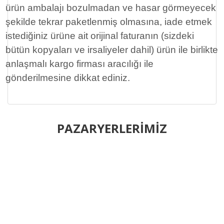
ürün ambalajı bozulmadan ve hasar görmeyecek
şekilde tekrar paketlenmiş olmasına, iade etmek
istediğiniz ürüne ait orijinal faturanın (sizdeki
bütün kopyaları ve irsaliyeler dahil) ürün ile birlikte
anlaşmalı kargo firması aracılığı ile
gönderilmesine dikkat ediniz.
Bu ürünün fiyat bilgisi, resim, ürün açıklamalarında ve diğer
konularda yetersiz gördüğünüz noktaları öneri formunu
PAZARYERLERİMİZ
Bu ürüne ilk yorumu siz yapın!
kullanarak tarafımıza iletebilirsiniz.
Görüş ve önerileriniz için teşekkür ederiz.
Yorum Yaz
Ürün resmi kalitesiz, bozuk veya görüntülenemiyor.
Ürün açıklamasında eksik bilgiler bulunuyor.
Ürün bilgilerinde hatalar bulunuyor.
Ürün fiyatı diğer sitelerden daha pahalı.
Bu ürüne benzer farklı alternatifler olmalı.