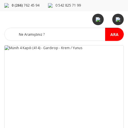
0 (266)
762 45 94
0 542 825 71 99
ARA