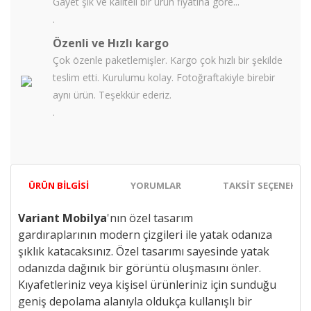
Gayet şık ve kaliteli bir ürün fiyatına göre...
.
Özenli ve Hızlı kargo
Çok özenle paketlemişler. Kargo çok hızlı bir şekilde
teslim etti. Kurulumu kolay. Fotoğraftakiyle birebir
aynı ürün. Teşekkür ederiz.
.
ÜRÜN BILGISI
YORUMLAR
TAKSIT SEÇENEKLER
Variant Mobilya
'nın özel tasarım
gardıraplarının
modern çizgileri ile
yatak odanıza
şıklık katacaksınız. Özel tasarımı sayesinde yatak
odanızda dağınık bir görüntü oluşmasını önler.
Kıyafetleriniz veya kişisel ürünleriniz için sunduğu
geniş depolama alanıyla oldukça kullanışlı bir