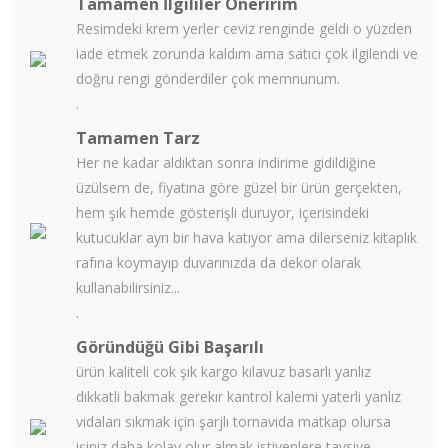
Tamamen İlgililer Öneririm
Resimdeki krem yerler ceviz renginde geldi o yüzden
iade etmek zorunda kaldım ama satıcı çok ilgilendi ve
doğru rengi gönderdiler çok memnunum.
.
Tamamen Tarz
Her ne kadar aldıktan sonra indirime gidildiğine
üzülsem de, fiyatına göre güzel bir ürün gerçekten,
hem şık hemde gösterişli duruyor, içerisindeki
kutucuklar ayrı bir hava katıyor ama dilerseniz kitaplık
rafına koymayıp duvarınızda da dekor olarak
kullanabilirsiniz...
.
Göründüğü Gibi Başarılı
ürün kaliteli cok şık kargo kılavuz basarlı yanlız
dıkkatli bakmak gerekır kantrol kalemi yaterli yanlız
vidaları sıkmak için şarjlı tornavida matkap olursa
işiniz daha kolay olur almak istiyenlere tavsiye