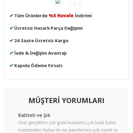
✔
Tüm Ürünlerde
%5 Havale
İndirimi
✔
Ücretsiz Hasarlı Parça Değişimi
✔
24 Saate Ücretsiz Kargo
✔
İade & Değişim Avantajı
✔
Kapıda Ödeme Fırsatı
MÜŞTERİ YORUMLARI
Kesinlikle Almalısınız
tün
Ürün çok güzel geldi. Tam istediğim gibi ama bir
i ve
parcası kırık geldi. Aynı parcanın yenisi yolladılar