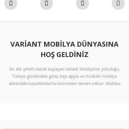
VARIANT MOBILYA DÜNYASINA
HOŞ GELDINIZ
Bir aile şirketi olarak başlayan Variant Mobilya’nın yolculuğu,
Türkiye genelindeki geniş bayi ağıyla ve modüler mobilya
alanındaki başarılarıyla hız kesmeden devam ediyor. Mobilya
sektöründe alışılmışın ötesine geçen tasarımlara ve klişelerden
arınmış modellere sahip olan Variant Mobilya, içinize sinen ferah
yaşam alanları oluşturmanız için nitelikli mobilya seçeneklerini
beğeninize sunuyor.
Kalite standartlarını yüksek derecede karşılayan itinalı üretim