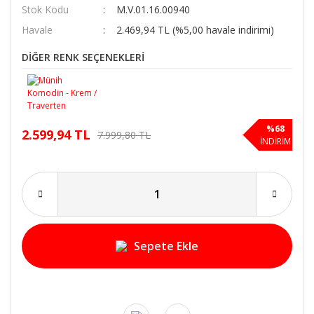
Stok Kodu
M.V.01.16.00940
Havale
2.469,94 TL (%5,00 havale indirimi)
DİĞER RENK SEÇENEKLERİ
%68
2.599,94 TL
7.999,80 TL
İNDİRİM
Sepete Ekle