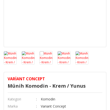
Milan
Prag
Riga
Sofya
Valensiya
Venedik
Viyana
VARIANT CONCEPT
Münih Komodin - Krem / Yunus
Kategori
Komodin
Marka
Variant Concept