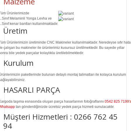
Malzeme
Tüm Ürünlerimizde
1.Sınıf
Melaminli Yonga Levha ve
1.Sınıf
kenar bantları kullanılmaktadır.
Üretim
Tüm Ürünlerimizin üretiminde
CNC Makine
ler kullanılmaktadır. Neredeyse sıfır hata
ile çalışan bu makineler ile ürünlerimiz kusursuz üretilmektedir. Bu sayede
yıllar
sonra
bile
yedek parçalar
kolaylıkla üretilebilmektedir.
Kurulum
Ürünlerimizin paketlerinde bulunan
detaylı montaj talimatları
ile kolayca kurulum
sağlayabilirsiniz.
HASARLI PARÇA
Kargoda taşıma esnasında oluşan parça hasarlarının fotoğraflarını
0542 825 7199'
Whatsapp
tan gönderdiğinizde ücretsiz yedek parça hizmeti sunulacaktır.
Müşteri Hizmetleri :
0266 762 45
94