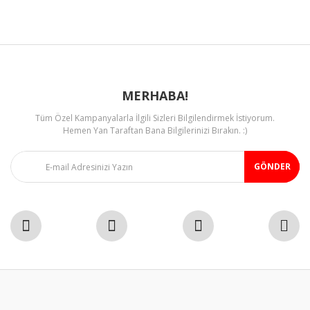
Ürün fiyatı diğer sitelerden daha pahalı.
Bu ürüne benzer farklı alternatifler olmalı.
MERHABA!
Tüm Özel Kampanyalarla İlgili Sizleri Bilgilendirmek İstiyorum.
Gönder
Hemen Yan Taraftan Bana Bilgilerinizi Bırakın. :)
GÖNDER