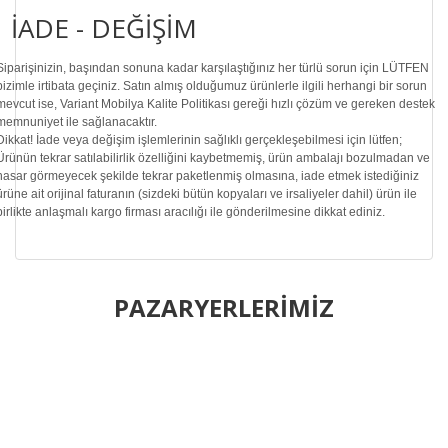
İADE - DEĞİŞİM
Siparişinizin, başından sonuna kadar karşılaştığınız her türlü sorun için LÜTFEN
bizimle irtibata geçiniz. Satın almış olduğumuz ürünlerle ilgili herhangi bir sorun
mevcut ise, Variant Mobilya Kalite Politikası gereği hızlı çözüm ve gereken destek
memnuniyet ile sağlanacaktır.
Dikkat!
İade veya değişim işlemlerinin sağlıklı gerçekleşebilmesi için lütfen;
Ürünün tekrar satılabilirlik özelliğini kaybetmemiş, ürün ambalajı bozulmadan ve
hasar görmeyecek şekilde tekrar paketlenmiş olmasına, iade etmek istediğiniz
ürüne ait orijinal faturanın (sizdeki bütün kopyaları ve irsaliyeler dahil) ürün ile
birlikte anlaşmalı kargo firması aracılığı ile gönderilmesine dikkat ediniz.
Bu ürünün fiyat bilgisi, resim, ürün açıklamalarında ve diğer
konularda yetersiz gördüğünüz noktaları öneri formunu
PAZARYERLERİMİZ
Bu ürüne ilk yorumu siz yapın!
kullanarak tarafımıza iletebilirsiniz.
Görüş ve önerileriniz için teşekkür ederiz.
Yorum Yaz
Ürün resmi kalitesiz, bozuk veya görüntülenemiyor.
Ürün açıklamasında eksik bilgiler bulunuyor.
Ürün bilgilerinde hatalar bulunuyor.