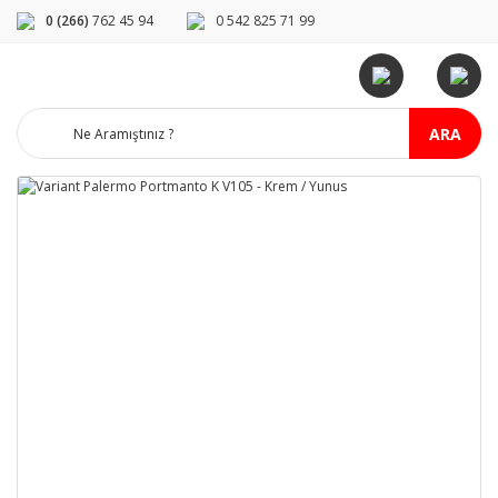
0 (266)
762 45 94
0 542 825 71 99
ARA