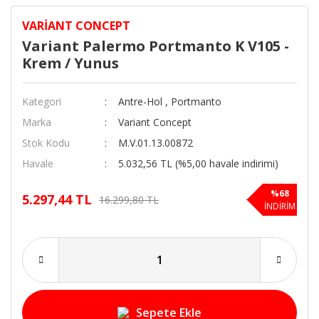
VARIANT CONCEPT
Variant Palermo Portmanto K V105 -
Krem / Yunus
Kategori
Antre-Hol
,
Portmanto
Marka
Variant Concept
Stok Kodu
M.V.01.13.00872
Havale
5.032,56 TL (%5,00 havale indirimi)
%68
5.297,44 TL
16.299,80 TL
İNDİRİM
Sepete Ekle