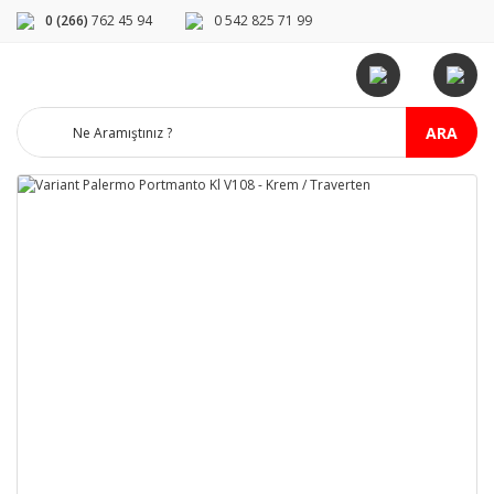
0 (266)
762 45 94
0 542 825 71 99
ARA