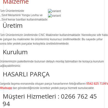
Malzeme
Tüm Ürünlerimizde
1.Sınıf
Melaminli Yonga Levha ve
1.Sınıf
kenar bantları kullanılmaktadır.
Üretim
Tüm Ürünlerimizin üretiminde
CNC Makine
ler kullanılmaktadır. Neredeyse sıfır hata
ile çalışan bu makineler ile ürünlerimiz kusursuz üretilmektedir. Bu sayede
yıllar
sonra
bile
yedek parçalar
kolaylıkla üretilebilmektedir.
Kurulum
Ürünlerimizin paketlerinde bulunan
detaylı montaj talimatları
ile kolayca kurulum
sağlayabilirsiniz.
HASARLI PARÇA
Kargoda taşıma esnasında oluşan parça hasarlarının fotoğraflarını
0542 825 7199'
Whatsapp
tan gönderdiğinizde ücretsiz yedek parça hizmeti sunulacaktır.
Müşteri Hizmetleri :
0266 762 45
94