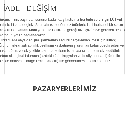
İADE - DEĞİŞİM
Siparişinizin, başından sonuna kadar karşılaştığınız her türlü sorun için LÜTFEN
bizimle irtibata geçiniz. Satın almış olduğumuz ürünlerle ilgili herhangi bir sorun
mevcut ise, Variant Mobilya Kalite Politikası gereği hızlı çözüm ve gereken destek
memnuniyet ile sağlanacaktır.
Dikkat!
İade veya değişim işlemlerinin sağlıklı gerçekleşebilmesi için lütfen;
Ürünün tekrar satılabilirlik özelliğini kaybetmemiş, ürün ambalajı bozulmadan ve
hasar görmeyecek şekilde tekrar paketlenmiş olmasına, iade etmek istediğiniz
ürüne ait orijinal faturanın (sizdeki bütün kopyaları ve irsaliyeler dahil) ürün ile
birlikte anlaşmalı kargo firması aracılığı ile gönderilmesine dikkat ediniz.
Bu ürünün fiyat bilgisi, resim, ürün açıklamalarında ve diğer
konularda yetersiz gördüğünüz noktaları öneri formunu
PAZARYERLERİMİZ
Bu ürüne ilk yorumu siz yapın!
kullanarak tarafımıza iletebilirsiniz.
Görüş ve önerileriniz için teşekkür ederiz.
Yorum Yaz
Ürün resmi kalitesiz, bozuk veya görüntülenemiyor.
Ürün açıklamasında eksik bilgiler bulunuyor.
Ürün bilgilerinde hatalar bulunuyor.