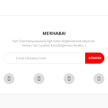
Ürün fiyatı diğer sitelerden daha pahalı.
Bu ürüne benzer farklı alternatifler olmalı.
MERHABA!
Tüm Özel Kampanyalarla İlgili Sizleri Bilgilendirmek İstiyorum.
Gönder
Hemen Yan Taraftan Bana Bilgilerinizi Bırakın. :)
GÖNDER