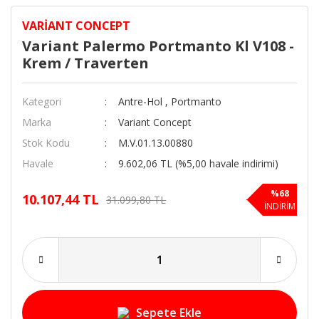
VARIANT CONCEPT
Variant Palermo Portmanto Kl V108 -
Krem / Traverten
Kategori
Antre-Hol
,
Portmanto
Marka
Variant Concept
Stok Kodu
M.V.01.13.00880
Havale
9.602,06 TL (%5,00 havale indirimi)
%68
10.107,44 TL
31.099,80 TL
İNDİRİM
Sepete Ekle