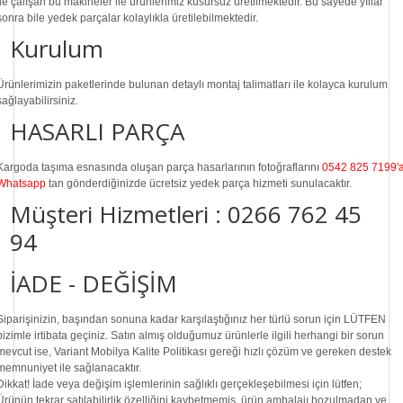
ile çalışan bu makineler ile ürünlerimiz kusursuz üretilmektedir. Bu sayede
yıllar
sonra
bile
yedek parçalar
kolaylıkla üretilebilmektedir.
Kurulum
Ürünlerimizin paketlerinde bulunan
detaylı montaj talimatları
ile kolayca kurulum
sağlayabilirsiniz.
HASARLI PARÇA
Kargoda taşıma esnasında oluşan parça hasarlarının fotoğraflarını
0542 825 7199'
Whatsapp
tan gönderdiğinizde ücretsiz yedek parça hizmeti sunulacaktır.
Müşteri Hizmetleri :
0266 762 45
94
İADE - DEĞİŞİM
Siparişinizin, başından sonuna kadar karşılaştığınız her türlü sorun için LÜTFEN
bizimle irtibata geçiniz. Satın almış olduğumuz ürünlerle ilgili herhangi bir sorun
mevcut ise, Variant Mobilya Kalite Politikası gereği hızlı çözüm ve gereken destek
memnuniyet ile sağlanacaktır.
Dikkat!
İade veya değişim işlemlerinin sağlıklı gerçekleşebilmesi için lütfen;
Ürünün tekrar satılabilirlik özelliğini kaybetmemiş, ürün ambalajı bozulmadan ve