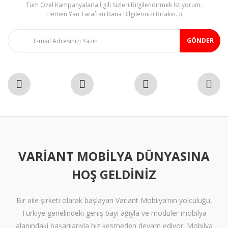
Tüm Özel Kampanyalarla İlgili Sizleri Bilgilendirmek İstiyorum.
Gönder
Hemen Yan Taraftan Bana Bilgilerinizi Bırakın. :)
GÖNDER
VARIANT MOBILYA DÜNYASINA
HOŞ GELDINIZ
Bir aile şirketi olarak başlayan Variant Mobilya’nın yolculuğu,
Türkiye genelindeki geniş bayi ağıyla ve modüler mobilya
alanındaki başarılarıyla hız kesmeden devam ediyor. Mobilya