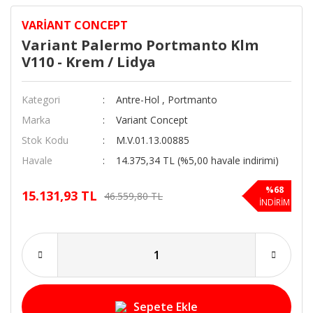
VARIANT CONCEPT
Variant Palermo Portmanto Klm
V110 - Krem / Lidya
Kategori
Antre-Hol
,
Portmanto
Marka
Variant Concept
Stok Kodu
M.V.01.13.00885
Havale
14.375,34 TL (%5,00 havale indirimi)
%68
15.131,93 TL
46.559,80 TL
İNDİRİM
Sepete Ekle