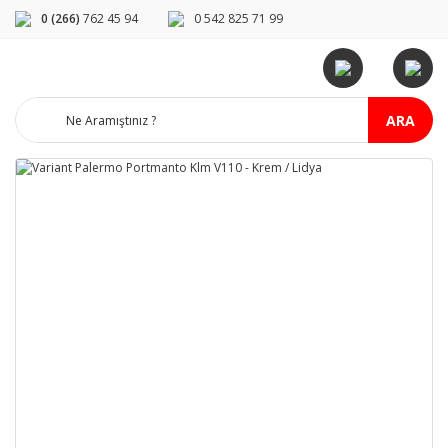
0 (266)
762 45 94
0 542 825 71 99
ARA