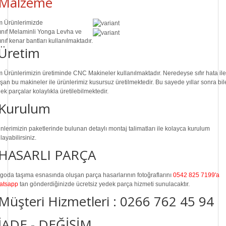
Malzeme
 Ürünlerimizde
ınıf
Melaminli Yonga Levha ve
ınıf
kenar bantları kullanılmaktadır.
Üretim
 Ürünlerimizin üretiminde
CNC Makine
ler kullanılmaktadır. Neredeyse sıfır hata ile
ışan bu makineler ile ürünlerimiz kusursuz üretilmektedir. Bu sayede
yıllar sonra
bil
ek parçalar
kolaylıkla üretilebilmektedir.
Kurulum
nlerimizin paketlerinde bulunan
detaylı montaj talimatları
ile kolayca kurulum
layabilirsiniz.
HASARLI PARÇA
goda taşıma esnasında oluşan parça hasarlarının fotoğraflarını
0542 825 7199'a
atsapp
tan gönderdiğinizde ücretsiz yedek parça hizmeti sunulacaktır.
Müşteri Hizmetleri :
0266 762 45 94
İADE - DEĞİŞİM