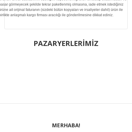
hasar görmeyecek şekilde tekrar paketlenmiş olmasına, iade etmek istediğiniz
ürüne ait orijinal faturanın (sizdeki bütün kopyaları ve irsaliyeler dahil) ürün ile
birlikte anlaşmalı kargo firması aracılığı ile gönderilmesine dikkat ediniz.
Bu ürünün fiyat bilgisi, resim, ürün açıklamalarında ve diğer
konularda yetersiz gördüğünüz noktaları öneri formunu
PAZARYERLERİMİZ
Bu ürüne ilk yorumu siz yapın!
kullanarak tarafımıza iletebilirsiniz.
Görüş ve önerileriniz için teşekkür ederiz.
Yorum Yaz
Ürün resmi kalitesiz, bozuk veya görüntülenemiyor.
Ürün açıklamasında eksik bilgiler bulunuyor.
Ürün bilgilerinde hatalar bulunuyor.
Ürün fiyatı diğer sitelerden daha pahalı.
Bu ürüne benzer farklı alternatifler olmalı.
MERHABA!