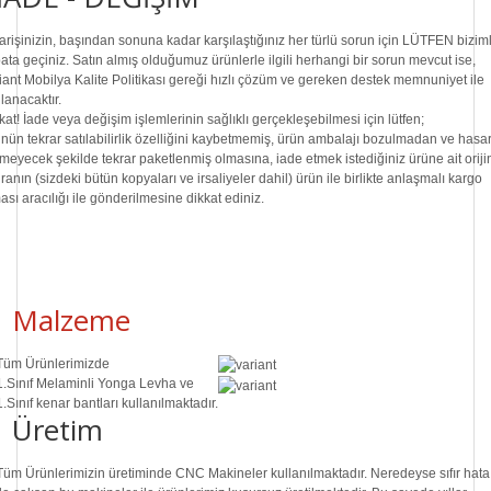
arişinizin, başından sonuna kadar karşılaştığınız her türlü sorun için LÜTFEN bizim
ibata geçiniz. Satın almış olduğumuz ürünlerle ilgili herhangi bir sorun mevcut ise,
iant Mobilya Kalite Politikası gereği hızlı çözüm ve gereken destek memnuniyet ile
lanacaktır.
kat!
İade veya değişim işlemlerinin sağlıklı gerçekleşebilmesi için lütfen;
nün tekrar satılabilirlik özelliğini kaybetmemiş, ürün ambalajı bozulmadan ve hasa
meyecek şekilde tekrar paketlenmiş olmasına, iade etmek istediğiniz ürüne ait oriji
uranın (sizdeki bütün kopyaları ve irsaliyeler dahil) ürün ile birlikte anlaşmalı kargo
ması aracılığı ile gönderilmesine dikkat ediniz.
Malzeme
Tüm Ürünlerimizde
1.Sınıf
Melaminli Yonga Levha ve
1.Sınıf
kenar bantları kullanılmaktadır.
Üretim
Tüm Ürünlerimizin üretiminde
CNC Makine
ler kullanılmaktadır. Neredeyse sıfır hata